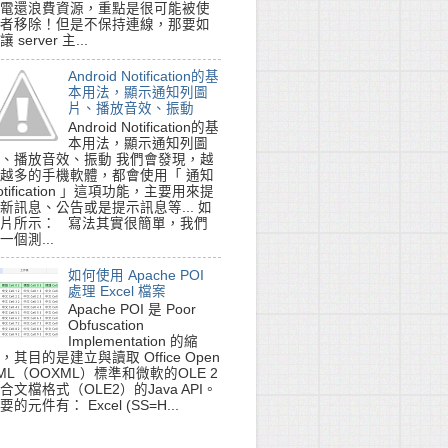
電還浪費資源，重點是很可能被使
者移除！但是不保持連線，那要如
讓 server 主...
Android Notification的基
本用法，顯示通知列圖
片、播放音效、振動
Android Notification的基
本用法，顯示通知列圖
、播放音效、振動 我們會發現，越
越多的手機軟體，都會使用「 通知
otification 」這項功能，主要用來提
新訊息、公告或是提示訊息等... 如
片所示： 寫法其實很簡單，我們
一個測...
如何使用 Apache POI
處理 Excel 檔案
Apache POI 是 Poor
Obfuscation
Implementation 的縮
，其目的是建立與讀取 Office Open
ML（OOXML）標準和微軟的OLE 2
合文檔格式（OLE2）的Java API。
要的元件有： Excel (SS=H...