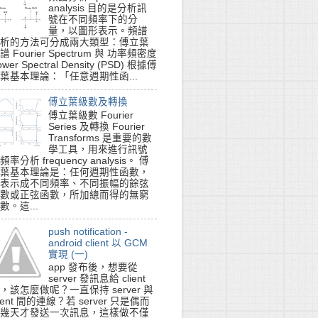
analysis 目的是分析訊
號在不同頻率下的分
量，以圖形表示。頻譜
析的方法可分成兩大類型：傅立葉
譜 Fourier Spectrum 與 功率頻密度
ower Spectral Density (PSD) 根據傅
葉基本理論：「任意週期性函...
傅立葉級數及轉換
傅立葉級數 Fourier
Series 及轉換 Fourier
Transforms 是重要的數
學工具，用來進行訊號
頻率分析 frequency analysis。 傅
葉基本理論是：任何週期性函數，
表示成不同頻率、不同振幅的餘弦
數或正弦函數，所加總而得的無窮
數。這...
push notification -
android client 以 GCM
實現 (一)
app 發布後，想要從
server 發訊息給 client
]::new);

，該怎麼做呢？一直保持 server 與
lient 間的連線？若 server 只是偶而
幾天才發送一次訊息，這樣做不僅