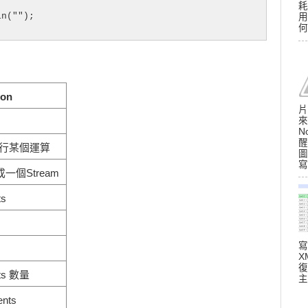
耗
n("");

用
何
ion
片
來
N
醒
 執行某個運算
圖
寫
一個Stream
s
寫
X
復
ts 數量
主
nts