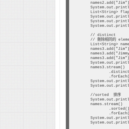
        names2.add("Jim")
        System.out.printl
        List<String> fla
        System.out.printl
        System.out.printl
        System.out.printl
        // distinct

        // 刪除相同的 eleme
        List<String> name
        names3.add("Jim")
        names3.add("Jimmy
        names3.add("Jim")
        System.out.printl
        names3.stream()

                .distinct
                .forEach(
        System.out.printl
        System.out.printl
        //sorted  排序

        System.out.printl
        names.stream()

                .sorted()
                .forEach(
        System.out.printl
        System.out.printl