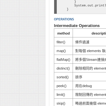
        }

        System.out.printl
    }
OPERATIONS
Intermediate Operations
method
descript
filter()
條件過濾
map()
對每個 elements
flatMap()
將多個Stream連接成
distinct()
刪除相同的 element
sorted()
排序
peek()
用在debug
limit()
限制回傳的 elemen
skip()
略過前面幾個 eleme