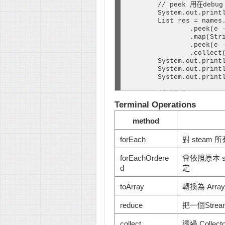
        // peek 用在debug

        System.out.printl
        List res = names.
                .peek(e -
                .map(Stri
                .peek(e -
                .collect(
        System.out.printl
        System.out.printl
        System.out.printl
        // limit

        // 限制回傳的 eleme
Terminal Operations
        System.out.printl
        List res2 = names
method
                .map(Stri
                .limit(1)
forEach
對 steam 所
                .collect(
        System.out.printl
        System.out.printl
forEachOrdere
會依照原本 s
        System.out.printl
d
定
        // skip

toArray
轉換為 Array
        // 略過前面幾個 elem
        System.out.printl
reduce
把一個Str
        List res3 = names
                .map(Stri
                .skip(1)

collect
透過 Collect