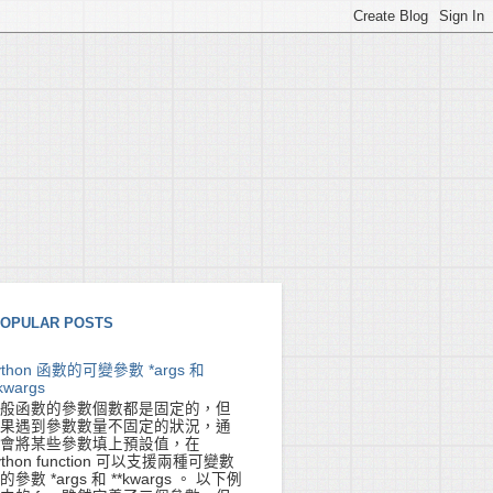
OPULAR POSTS
ython 函數的可變參數 *args 和
kwargs
般函數的參數個數都是固定的，但
果遇到參數數量不固定的狀況，通
會將某些參數填上預設值，在
ython function 可以支援兩種可變數
的參數 *args 和 **kwargs 。 以下例