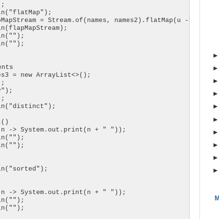
;

n("flatMap");

pMapStream = Stream.of(names, names2).flatMap(u -> u.stre
n(flapMapStream);

n("");

n("");

nts

s3 = new ArrayList<>();

;

");

;

n("distinct");

()

n -> System.out.print(n + " "));

n("");

n("");

n("sorted");



n -> System.out.print(n + " "));

M
n("");

n("");
