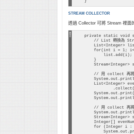
    }
STREAM COLLECTOR
透過 Collector 可將 Stream 裡面的
    private static void s
        // List 轉換為 Str
        List<Integer> lis
        for(int i = 1; i<
            list.add(i);

        }

        Stream<Integer> s
        // 用 collect 再將
        System.out.printl
        List<Integer> eve
                .collect(
        System.out.print(
        System.out.printl
        // 用 collect 再將
        System.out.printl
        Stream<Integer> s
        Integer[] evenNum
        for (Integer i : 
            System.out.pr