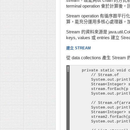
stream，故能夠以 chain 的方式依
terminal operation 會於
Stream operation 有循序跟平
算，能充分運用多核心處理器，
Stream 的資料來源是 java.util
keys, values 或 entries 建立 St
建立 STREAM
從 data collections 產生 Strea
    private static void c
        // Stream.of

        System.out.printl
        Stream<Integer> s
        stream.forEach(p 
        System.out.printl
        // Stream.of(arra
        System.out.printl
        Stream<Integer> s
        stream2.forEach(p
        System.out.printl