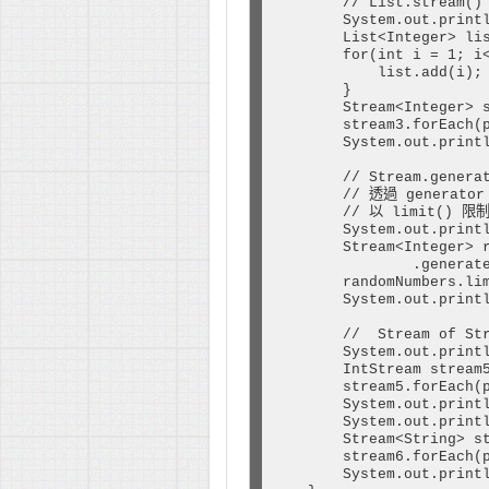
        // List.stream()

        System.out.printl
        List<Integer> lis
        for(int i = 1; i<
            list.add(i);

        }

        Stream<Integer> s
        stream3.forEach(p
        System.out.printl
        // Stream.generat
        // 透過 generator 
        // 以 limit() 限制
        System.out.printl
        Stream<Integer> r
                .generate
        randomNumbers.lim
        System.out.printl
        //  Stream of Str
        System.out.printl
        IntStream stream5
        stream5.forEach(p
        System.out.printl
        System.out.printl
        Stream<String> st
        stream6.forEach(p
        System.out.printl