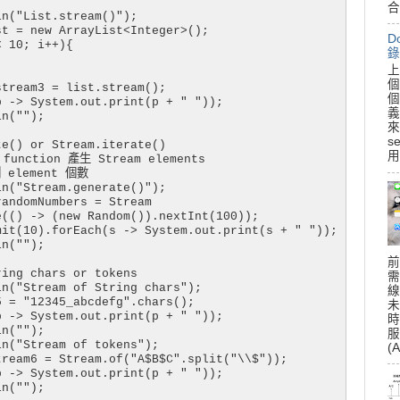
合
n("List.stream()");

t = new ArrayList<Integer>();

D
 10; i++){

錄
上
個
tream3 = list.stream();

個
 -> System.out.print(p + " "));

義
n("");

來
s
e() or Stream.iterate()

用
function 產生 Stream elements

 element 個數

n("Stream.generate()");

andomNumbers = Stream

(() -> (new Random()).nextInt(100));

it(10).forEach(s -> System.out.print(s + " "));

n("");

前
ing chars or tokens

需
n("Stream of String chars");

線
 = "12345_abcdefg".chars();

未
 -> System.out.print(p + " "));

時
n("");

服
n("Stream of tokens");

(A
ream6 = Stream.of("A$B$C".split("\\$"));

 -> System.out.print(p + " "));

n("");
