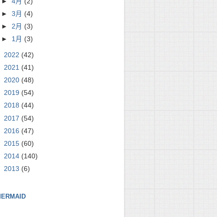
►
4月
(2)
►
3月
(4)
am()).collect(Collectors.toList());

►
2月
(3)
►
1月
(3)
►
2022
(42)
►
2021
(41)
►
2020
(48)
►
2019
(54)
►
2018
(44)
►
2017
(54)
►
2016
(47)
►
2015
(60)
►
2014
(140)
►
2013
(6)
ERMAID