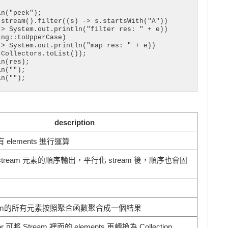
n("peek");

stream().filter((s) -> s.startsWith("A"))

> System.out.println("filter res: " + e))

ng::toUpperCase)

> System.out.println("map res: " + e))

Collectors.toList());

n(res);

n("");

n("");

nts 數量

n("limit");

.stream().filter((s) -> s.startsWith("A"))

description
ng::toUpperCase)



有 elements 進行運算
Collectors.toList());

n(res2);

n("");

tream 元素的順序輸出，平行化 stream 後，順序也會固
n("");

ents

n("skip");

eam的所有元素按照聚合函數聚合成一個結果
.stream().filter((s) -> s.startsWith("A"))

ng::toUpperCase)

or 可將 Stream 裡面的 elements 再轉換為 Collection