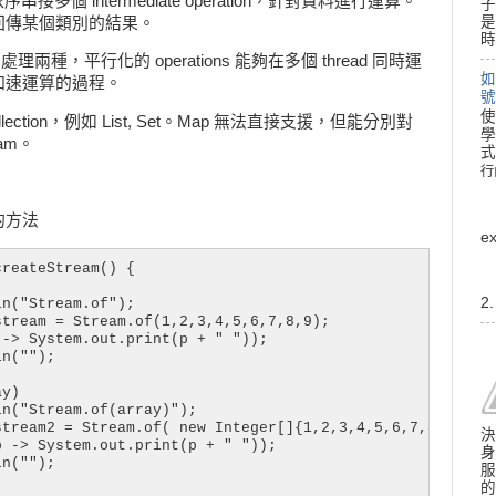
序串接多個 intermediate operation，針對資料進行運算。
子
是
計算後，回傳某個類別的結果。
時
行化處理兩種，平行化的 operations 能夠在多個 thread 同時運
如
加速運算的過程。
號
使
.Collection，例如 List, Set。Map 無法直接支援，但能分別對
學
ream。
式
行
行
m 的方法
e
reateStream() {

2
n("Stream.of");

tream = Stream.of(1,2,3,4,5,6,7,8,9);

-> System.out.print(p + " "));

n("");

y)

n("Stream.of(array)");

tream2 = Stream.of( new Integer[]{1,2,3,4,5,6,7,8,9} );

決
 -> System.out.print(p + " "));

身
n("");

服
的