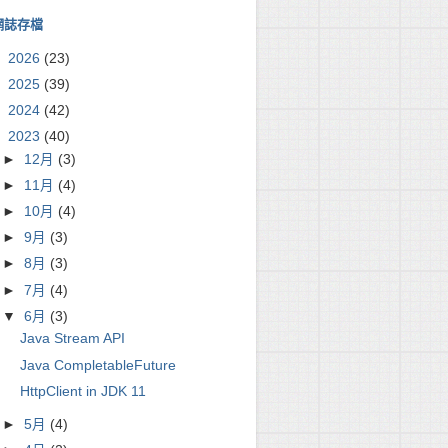
網誌存檔
►
2026
(23)
►
2025
(39)
►
2024
(42)
▼
2023
(40)
►
12月
(3)
►
11月
(4)
►
10月
(4)
►
9月
(3)
►
8月
(3)
►
7月
(4)
▼
6月
(3)
Java Stream API
Java CompletableFuture
HttpClient in JDK 11
►
5月
(4)