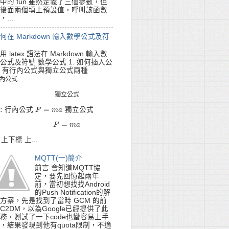
中的 fun 雖然定義了三個參數，但
後面兩個填上預設值，呼叫該函數
，...
何在 Markdown 輸入數學公式及符
用 latex 語法在 Markdown 輸入數
公式及符號 數學公式 1. 如何插入公
 有行內公式與獨立公式兩種
內
公
式
內
公
式
獨
立
公
式
獨
立
公
式
=
x: 行內公式
獨立公式
F
F
=
m
a
m
a
=
F
=
m
F
a
m
a
. 上下標 上...
MQTT(一)簡介
前言 會知道MQTT協
定，要先回憶起兩年
前，當初想找找Android
的Push Notification的解
方案，先是找到了當時 GCM 的前
C2DM，以為Google已經提供了此
務，測試了一下code也蠻容易上手
，結果發現到他有quota限制，不適