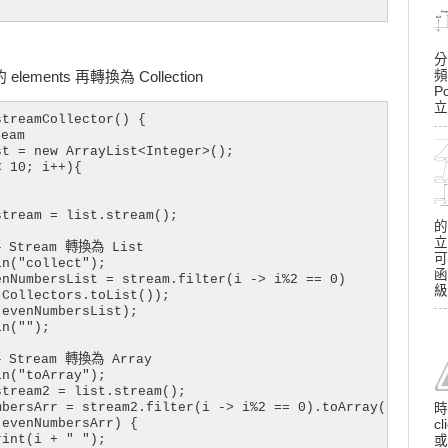
分
頻
 elements 再轉換為 Collection
P
立
treamCollector() {

eam

t = new ArrayList<Integer>();

 10; i++){

tream = list.stream();

的
立
 Stream 轉換為 List

可
n("collect");

函
nNumbersList = stream.filter(i -> i%2 == 0)

級
Collectors.toList());

evenNumbersList);

n("");

 Stream 轉換為 Array

n("toArray");

tream2 = list.stream();

bersArr = stream2.filter(i -> i%2 == 0).toArray(Integer[
時
evenNumbersArr) {

c
int(i + " ");

或