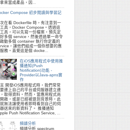
拿來當成產品，因...
ocker Compose 初步閱讀與學習記
次在看 Dockerfile 時，有注意到一
工具，Docker Compose。透過這
工具，可以先寫一份檔案，預先定
好多個 service，然後透過單一命令
啟動多個 container 執行你定義的
ervice，讓他們組成一個你想要的應
服務。直覺這是個 docke...
在iOS應用程式中使用推
播通知(Push
Notification)功能 -
Provider以Java-apns實
作
言 開發iOS應用程式時，我們常常
要連上自己的平台或伺服器建立連
，取得資料。然而，當應用程式尚
開啟，或是已經被退到背景時，此
就無法讓使用者即時看到自己的伺
器送來的新資料了。 推播通知
pple Push Notification Service, ...
頻譜分析
頻譜分析 spectrum