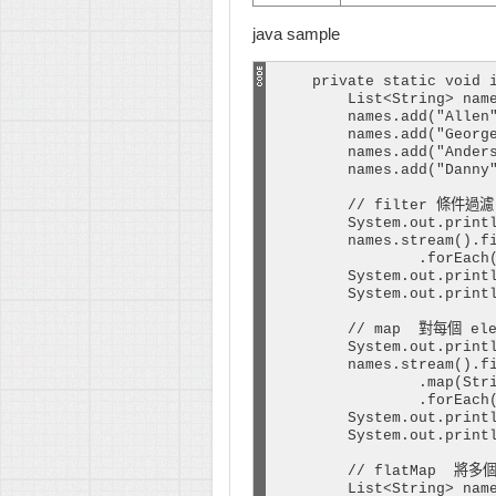
java sample
    private static void i
        List<String> name
        names.add("Allen"
        names.add("George
        names.add("Anders
        names.add("Danny"
        // filter 條件過濾

        System.out.printl
        names.stream().fi
                .forEach(
        System.out.printl
        System.out.printl
        // map  對每個 e
        System.out.printl
        names.stream().fi
                .map(Stri
                .forEach(
        System.out.printl
        System.out.printl
        // flatMap  將多
        List<String> name