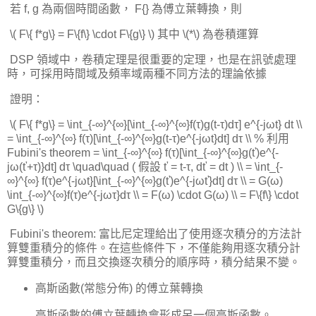
​ 若 f, g 為兩個時間函數， F{} 為傅立葉轉換，則
​ \( F\{ f*g\} = F\{f\} \cdot F\{g\} \) 其中 \(*\) 為卷積運算
​ DSP 領域中，卷積定理是很重要的定理，也是在訊號處理
時，可採用時間域及頻率域兩種不同方法的理論依據
​ 證明：
​ \( F\{ f*g\} = \int_{-∞}^{∞}[\int_{-∞}^{∞}f(τ)g(t-τ)dτ] e^{-jωt} dt \\ ​
= \int_{-∞}^{∞} f(τ)[\int_{-∞}^{∞}g(t-τ)e^{-jωt}dt] dτ \\ % 利用
Fubini's theorem ​ = \int_{-∞}^{∞} f(τ)[\int_{-∞}^{∞}g(ť)e^{-
jω(ť+τ)}dt] dτ \quad\quad ( 假設 ť = t-τ, dť = dt ) \\ ​ = \int_{-
∞}^{∞} f(τ)e^{-jωt}[\int_{-∞}^{∞}g(ť)e^{-jωť}dt] dτ \\ ​ = G(ω)
\int_{-∞}^{∞}f(τ)e^{-jωτ}dτ \\ ​ = F(ω) \cdot G(ω) \\ ​ = F\{f\} \cdot
G\{g\} \)
​ Fubini's theorem: 富比尼定理給出了使用逐次積分的方法計
算雙重積分的條件。在這些條件下，不僅能夠用逐次積分計
算雙重積分，而且交換逐次積分的順序時，積分結果不變。
高斯函數(常態分佈) 的傅立葉轉換
高斯函數的傅立葉轉換會形成另一個高斯函數。