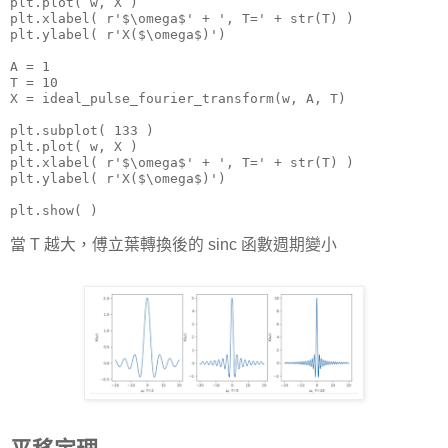
plt.plot( w, X )

plt.xlabel( r'$\omega$' + ', T=' + str(T) )

plt.ylabel( r'X($\omega$)')

A = 1

T = 10

X = ideal_pulse_fourier_transform(w, A, T)

plt.subplot( 133 )

plt.plot( w, X )

plt.xlabel( r'$\omega$' + ', T=' + str(T) )

plt.ylabel( r'X($\omega$)')

plt.show( )
當 T 越大，傅立葉轉換後的 sinc 函數週期變小