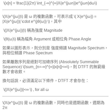
​ \(x[n] = \frac{1}{2π} \int_{-∞}^{∞}X(e^{jωn})e^{jωn}dω\)
\(X(e^{jω})\) 是 ω 的複數函數，可表示成 \( X(e^{jω}) =
|X(e^{jω})| \cdot e^{jθ(ω)} \)，其中
​ \(|X(e^{jω})|\) 稱為強度 Magnitude
​ \(θ(ω)\) 稱為幅角 Argument 或相位角 Phase Angle
如果以圖形表示，則分別是 強度頻譜 Magnitude Spectrum，
與相位頻譜 Phase Spectrum
如果離散序列是絕對可加總序列 (Absolutely Summable
Sequence) \(\sum_{n=-∞}^{∞}|x[n]|<∞\)，則 DTFT 的無窮級
數才會收斂。
換句話說，必須滿足以下條件，DTFT 才會存在：
​ \(|X(e^{jω})|<∞ \) , for all ω
\(X(e^{jω})\) 是 ω 的複數函數，同時也是週期函數，週期為
2π