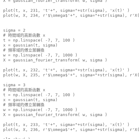
X = gaussian_fourier_transform( w, sigma )

plot(t, x, 231, 't'+", sigma="+str(sigma), 'x(t)' )

plot(w, X, 234, r'$\omega$'+", sigma="+str(sigma), r'X(
sigma = 2

# 時間域的高斯函數 x

t = np.linspace( -7, 7, 100 )

x = gaussian(t, sigma)

# 頻率域的傅立葉轉換

w = np.linspace( -7, 7, 1000 )

X = gaussian_fourier_transform( w, sigma )

plot(t, x, 232, 't'+", sigma="+str(sigma), 'x(t)' )

plot(w, X, 235, r'$\omega$'+", sigma="+str(sigma), r'X(
sigma = 3

# 時間域的高斯函數 x

t = np.linspace( -7, 7, 100 )

x = gaussian(t, sigma)

# 頻率域的傅立葉轉換

w = np.linspace( -7, 7, 1000 )

X = gaussian_fourier_transform( w, sigma )

plot(t, x, 233, 't'+", sigma="+str(sigma), 'x(t)' )

plot(w, X, 236, r'$\omega$'+", sigma="+str(sigma), r'X(