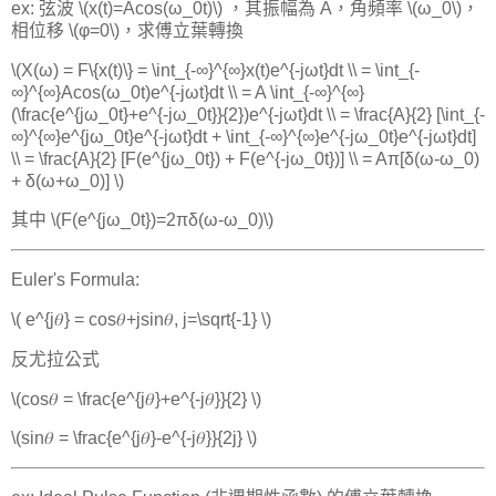
ex: 弦波 \(x(t)=Acos(ω_0t)\) ，其振幅為 A，角頻率 \(ω_0\)，
相位移 \(φ=0\)，求傅立葉轉換
\(X(ω) = F\{x(t)\} = \int_{-∞}^{∞}x(t)e^{-jωt}dt \\ = \int_{-
∞}^{∞}Acos(ω_0t)e^{-jωt}dt \\ = A \int_{-∞}^{∞}
(\frac{e^{jω_0t}+e^{-jω_0t}}{2})e^{-jωt}dt \\ = \frac{A}{2} [\int_{-
∞}^{∞}e^{jω_0t}e^{-jωt}dt + \int_{-∞}^{∞}e^{-jω_0t}e^{-jωt}dt]
\\ = \frac{A}{2} [F(e^{jω_0t}) + F(e^{-jω_0t})] \\ = Aπ[δ(ω-ω_0)
+ δ(ω+ω_0)] \)
其中 \(F(e^{jω_0t})=2πδ(ω-ω_0)\)
Euler's Formula:
\( e^{j𝜃} = cos𝜃+jsin𝜃, j=\sqrt{-1} \)
反尤拉公式
\(cos𝜃 = \frac{e^{j𝜃}+e^{-j𝜃}}{2} \)
\(sin𝜃 = \frac{e^{j𝜃}-e^{-j𝜃}}{2j} \)