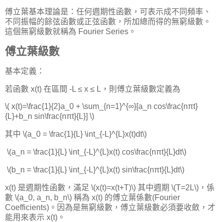
傅立葉基本理論是：任何週期性函數，可表示成不同頻率、
不同振幅的餘弦函數或正弦函數，所加總而得的無窮級數。
這個無窮級數就稱為 Fourier Series。
傅立葉級數
基本定義：
若函數 x(t) 在區間 -L ≤ x ≤ L，則傅立葉級數定義為
\( x(t)=\frac{1}{2}a_0 + \sum_{n=1}^{∞}[a_n cos\frac{nπt}
{L}+b_n sin\frac{nπt}{L}] \)
其中 \(a_0 = \frac{1}{L} \int_{-L}^{L}x(t)dt\)
​ \(a_n = \frac{1}{L} \int_{-L}^{L}x(t) cos\frac{nπt}{L}dt\)
​ \(b_n = \frac{1}{L} \int_{-L}^{L}x(t) sin\frac{nπt}{L}dt\)
x(t) 是週期性函數，滿足 \(x(t)=x(t+T)\) 其中週期 \(T=2L\)，係
數 \(a_0, a_n, b_n\) 稱為 x(t) 的傅立葉係數(Fourier
Coefficients)。因為是無窮級數，傅立葉級數必須要收斂，才
能用來表示 x(t)。