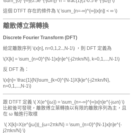
\sum_{0}^{∞}(0.5e^{-jωn})^n = \frac{1}{1-0.5 e^{-jω}} \)
這個 DTFT 存在的條件為 \( \sum_{n=-∞}^{∞}|x[n]| < ∞ \)
離散傅立葉轉換
Discrete Fourier Transform (DFT)
給定離散序列 \(x[n], n=0,1,2..,N-1\) ，則 DFT 定義為
\(X[k] = \sum_{n=0}^{N-1}x[n]e^{-j2πkn/N}, k=0,1,...,N-1\)
反 DFT 為：
\(x[n]= \frac{1}{N}\sum_{k=0}^{N-1}X[k]e^{-j2πkn/N},
n=0,1,...,N-1\)
跟 DTFT 定義 \( X(e^{jω}) = \sum_{n=-∞}^{∞}x[n]e^{-jωn} \)
比較後可發現，離散傅立葉轉換以有限的離散序列為主，且
在 ω 軸進行取樣
​ \( X[k]=X(e^{jω})|_{ω=2πk/N} = \sum_{n=0}^{N-1}x[n]e^{-
j2πkn/N} \)