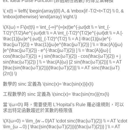
ex: Ideal Pulse Function (非週期性函數) 的傅立葉轉換
\( x(t) = \left\{ \begin{array}{ll} A, & \mbox{if -T/2<t<T/2} \\ 0, &
\mbox{otherwise} \end{array} \right.\)
\(X(ω) = F\{x(t)\} = \int_{-∞}^{∞}x(t)e^{-jωt}dt \\ = \int_{-
T/2}^{T/2}Ae^{-jωt}dt \\ = A \int_{-T/2}^{T/2}e^{-jωt}dt \\ = A [-
\frac{1}{jω}e^{-jωt}]_{-T/2}^{T/2} \\ = A [-\frac{1}{jω}e^{-
\frac{jωT}{2}} + \frac{1}{jω}e^{\frac{jωT}{2}} ] \\ = \frac{A}{jω}
[e^{\frac{jωT}{2}} - e^{-\frac{jωT}{2}} ] \\ = \frac{A}{jω} [
cos(\frac{ωT}{2}) + j sin(\frac{ωT}{2}) - cos(\frac{ωT}{2}) + j
sin(\frac{ωT}{2}) ] \\ = \frac{A}{ω} [2 sin(\frac{ωT}{2})] \\ = AT
[\frac{sin(\frac{ωT}{2})}{\frac{ωT}{2}}] \\ = AT sinc(\frac{ωT}
{2π}) \)
數學的 sinc 定義為 \(sinc(x)= \frac{sin(x)}{x}\)
工程數學的 sinc 定義為 \(sinc(x)= \frac{sin(πx)}{πx}\)
當 \(ω=0\) 時，需要使用 L'Hopital's Rule 羅必達規則，可以
求出特定函數趨近於某數的極限值
\(X(ω=0) = \lim_{w→0}AT \cdot sinc(\frac{ωT}{2}) \\ = AT \cdot
\lim_{ω→0} [ \frac{sin(\frac{ωT}{2})}{(\frac{ωT}{2})} ] \\ = AT