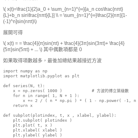
\( x(t)=\frac{1}{2}a_0 + \sum_{n=1}^{∞}[a_n cos\frac{nπt}
{L}+b_n sin\frac{nπt}{L}] \\ = \sum_{n=1}^{∞}\frac{2}{nπ}[1-
(-1)^n]sin(nπt)\)
展開可得
\( x(t) = = \frac{4}{π}sin(πt) + \frac{4}{3π}sin(3πt)+ \frac{4}
{5π}sin(5πt) + ... \) 其中偶數項都是 0
如果取得項數越多，最後加總結果越接近方波
import numpy as np

import matplotlib.pyplot as plt

def series(N, t):

    x = np.zeros( 1000 )            # 方波的傅立葉級數

    for n in range( 1, N + 1 ):

        x += 2 / ( n * np.pi ) * ( 1 - np.power( -1, n 
    return x

def subplot(plotindex, t, x , xlabel, ylabel):

    plt.subplot( plotindex )

    plt.plot( t, x )

    plt.xlabel( xlabel )

    plt.ylabel( ylabel )
