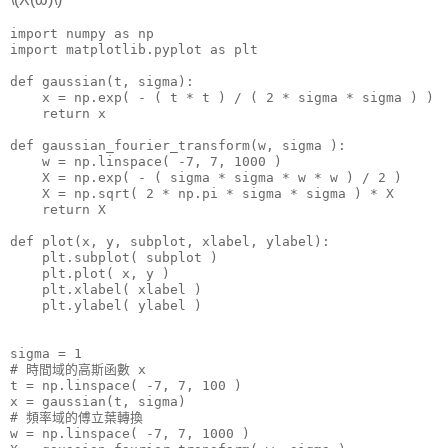
import numpy as np

import matplotlib.pyplot as plt

def gaussian(t, sigma):

    x = np.exp( - ( t * t ) / ( 2 * sigma * sigma ) )

    return x

def gaussian_fourier_transform(w, sigma ):

    w = np.linspace( -7, 7, 1000 )

    X = np.exp( - ( sigma * sigma * w * w ) / 2 )

    X = np.sqrt( 2 * np.pi * sigma * sigma ) * X

    return X

def plot(x, y, subplot, xlabel, ylabel):

    plt.subplot( subplot )

    plt.plot( x, y )

    plt.xlabel( xlabel )

    plt.ylabel( ylabel )

sigma = 1

# 時間域的高斯函數 x

t = np.linspace( -7, 7, 100 )

x = gaussian(t, sigma)

# 頻率域的傅立葉轉換

w = np.linspace( -7, 7, 1000 )
