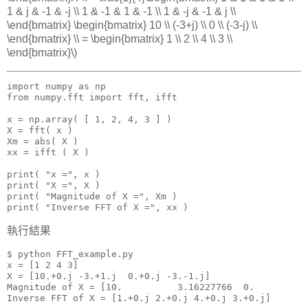
1 & j & -1 & -j \\ 1 & -1 & 1 & -1 \\ 1 & -j & -1 & j \\
\end{bmatrix} \begin{bmatrix} 10 \\ (-3+j) \\ 0 \\ (-3-j) \\
\end{bmatrix} \\ = \begin{bmatrix} 1 \\ 2 \\ 4 \\ 3 \\
\end{bmatrix}\)
import numpy as np

from numpy.fft import fft, ifft

x = np.array( [ 1, 2, 4, 3 ] )

X = fft( x )

Xm = abs( X )

xx = ifft ( X )

print( "x =", x )

print( "X =", X )

print( "Magnitude of X =", Xm )

print( "Inverse FFT of X =", xx )
執行結果
$ python FFT_example.py

x = [1 2 4 3]

X = [10.+0.j -3.+1.j  0.+0.j -3.-1.j]

Magnitude of X = [10.          3.16227766  0.          
Inverse FFT of X = [1.+0.j 2.+0.j 4.+0.j 3.+0.j]