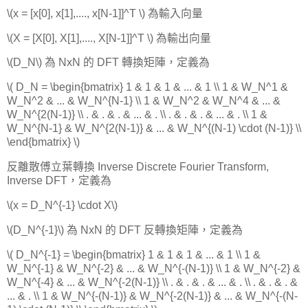
\(x = [x[0], x[1],...., x[N-1]]^T \) 為輸入向量
\(X = [X[0], X[1],...., X[N-1]]^T \) 為輸出向量
\(D_N\) 為 NxN 的 DFT 轉換矩陣，定義為
\( D_N = \begin{bmatrix} 1 & 1 & 1 & ... & 1 \\ 1 & W_N^1 &
W_N^2 & ... & W_N^{N-1} \\ 1 & W_N^2 & W_N^4 & ... &
W_N^{2(N-1)} \\ . & . & . & ... & . \\ . & . & . & ... & . \\ 1 &
W_N^{N-1} & W_N^{2(N-1)} & ... & W_N^{(N-1) \cdot (N-1)} \\
\end{bmatrix} \)
反離散傅立葉轉換 Inverse Discrete Fourier Transform,
Inverse DFT，定義為
\(x = D_N^{-1} \cdot X\)
\(D_N^{-1}\) 為 NxN 的 DFT 反轉換矩陣，定義為
\( D_N^{-1} = \begin{bmatrix} 1 & 1 & 1 & ... & 1 \\ 1 &
W_N^{-1} & W_N^{-2} & ... & W_N^{-(N-1)} \\ 1 & W_N^{-2} &
W_N^{-4} & ... & W_N^{-2(N-1)} \\ . & . & . & ... & . \\ . & . & . &
... & . \\ 1 & W_N^{-(N-1)} & W_N^{-2(N-1)} & ... & W_N^{-(N-