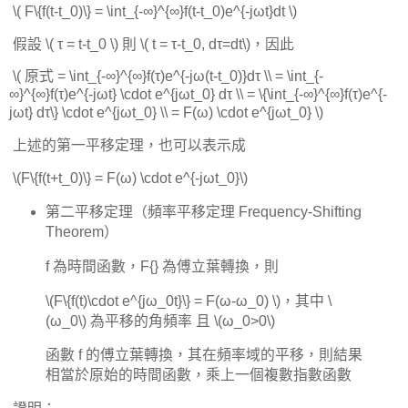
​ \( F\{f(t-t_0)\} = \int_{-∞}^{∞}f(t-t_0)e^{-jωt}dt \)
​ 假設 \( τ = t-t_0 \) 則 \( t = τ-t_0, dτ=dt\)，因此
​ \( 原式 = \int_{-∞}^{∞}f(τ)e^{-jω(t-t_0)}dτ \\ ​ = \int_{-
∞}^{∞}f(τ)e^{-jωt} \cdot e^{jωt_0} dτ \\ ​ = \{\int_{-∞}^{∞}f(τ)e^{-
jωt} dτ\} \cdot e^{jωt_0} \\ ​ = F(ω) \cdot e^{jωt_0} \)
​ 上述的第一平移定理，也可以表示成
​ \(F\{f(t+t_0)\} = F(ω) \cdot e^{-jωt_0}\)
第二平移定理（頻率平移定理 Frequency-Shifting
Theorem）
f 為時間函數，F{} 為傅立葉轉換，則
\(F\{f(t)\cdot e^{jω_0t}\} = F(ω-ω_0) \)，其中 \
(ω_0\) 為平移的角頻率 且 \(ω_0>0\)
函數 f 的傅立葉轉換，其在頻率域的平移，則結果
相當於原始的時間函數，乘上一個複數指數函數