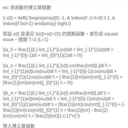
ex: 求函數的傅立葉級數
\( x(t) = \left\{ \begin{array}{ll} -1, & \mbox{if -1<t<0} \\ 1, &
\mbox{if 0≤t<1} \end{array} \right.\)
假設 x(t) 是滿足 \(x(t)=x(t+2)\) 的週期函數，會形成 square
wave，週期 T=2 (L=1)
\(a_0 = \frac{1}{L} \int_{-L}^{L}x(t)dt = \int_{-1}^{1}x(t)dt =
\int_{-1}^{0}(-1)dt + \int_{0}^{1}(1)dt = 0\)
\(a_n = \frac{1}{L} \int_{-L}^{L}x(t) cos\frac{nπt}{L}dt \\ =
\int_{-1}^{1}x(t)cos(nωt)dt \\ = \int_{-1}^{0}(-1)cos(nωt)dt +
\int_{0}^{1}(1)cos(nωt)dt \\ = [-\frac{1}{nπ}sin(nπt)]_{-1}^{0} +
[\frac{1}{nπ}sin(nπt)]_{0}^{1} \\ = 0\)
\(b_n = \frac{1}{L} \int_{-L}^{L}x(t) sin\frac{nπt}{L}dt \\ =
\int_{-1}^{1}x(t)sin(nωt)dt \\ = \int_{-1}^{0}(-1)sin(nωt)dt +
\int_{0}^{1}(1)sin(nωt)dt \\ = [\frac{1}{nπ}cos(nπt)]_{-1}^{0} + [-
\frac{1}{nπ}cos(nπt)]_{0}^{1} \\ = \frac{2}{nπ} - \frac{2}
{nπ}cos(nπ) \\ = \frac{2}{nπ}[1-(-1)^n] \)
帶入傅立葉級數