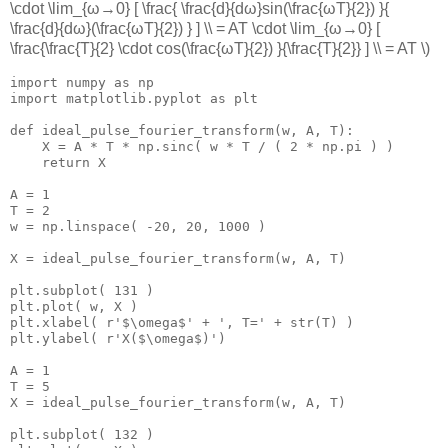
\cdot \lim_{ω→0} [ \frac{ \frac{d}{dω}sin(\frac{ωT}{2}) }{
\frac{d}{dω}(\frac{ωT}{2}) } ] \\ = AT \cdot \lim_{ω→0} [
\frac{\frac{T}{2} \cdot cos(\frac{ωT}{2}) }{\frac{T}{2}} ] \\ = AT \)
import numpy as np

import matplotlib.pyplot as plt

def ideal_pulse_fourier_transform(w, A, T):

    X = A * T * np.sinc( w * T / ( 2 * np.pi ) )

    return X

A = 1

T = 2

w = np.linspace( -20, 20, 1000 )

X = ideal_pulse_fourier_transform(w, A, T)

plt.subplot( 131 )

plt.plot( w, X )

plt.xlabel( r'$\omega$' + ', T=' + str(T) )

plt.ylabel( r'X($\omega$)')

A = 1

T = 5

X = ideal_pulse_fourier_transform(w, A, T)

plt.subplot( 132 )
