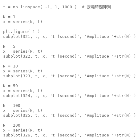
t = np.linspace( -1, 1, 1000 )  # 定義時間陣列

N = 1

x = series(N, t)

plt.figure( 1 )

subplot(321, t, x, 't (second)', 'Amplitude '+str(N) )

N = 5

x = series(N, t)

subplot(322, t, x, 't (second)', 'Amplitude '+str(N) )

N = 10

x = series(N, t)

subplot(323, t, x, 't (second)', 'Amplitude '+str(N) )

N = 50

x = series(N, t)

subplot(324, t, x, 't (second)', 'Amplitude '+str(N) )

N = 100

x = series(N, t)

subplot(325, t, x, 't (second)', 'Amplitude '+str(N) )

N = 200

x = series(N, t)

subplot(326, t, x, 't (second)', 'Amplitude '+str(N) )
