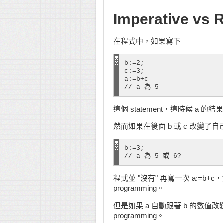
Imperative vs 
在程式中，如果寫下
b:=2;

c:=3;

a:=b+c

這個 statement，這時候 a 
然而如果在後面 b 或 c 改變了
b:=3;

程式並 "沒有" 再寫一次 a:=b+c
programming。
但是如果 a 自動跟著 b 的數值改變
programming。