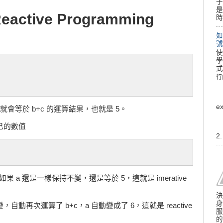
子
是
Reactive Programming
時
如
號
使
學
式
行
行
e
的結果就會等於 b+c 的運算結果，也就是 5。
自己的數值
2
，如果 a 還是一樣保持不變，還是等於 5，這就是 imerative
決
身
，自動再次運算了 b+c，a 自動變成了 6，這就是 reactive
服
的