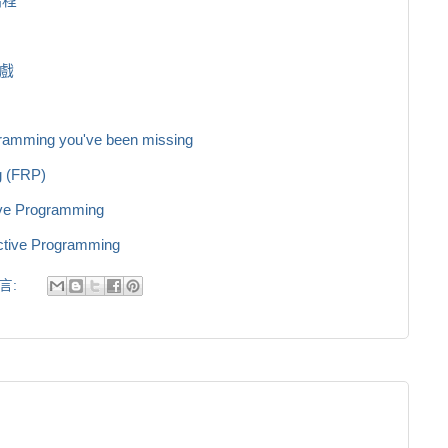
式編程
遊戲
ogramming you've been missing
g (FRP)
ive Programming
active Programming
言: