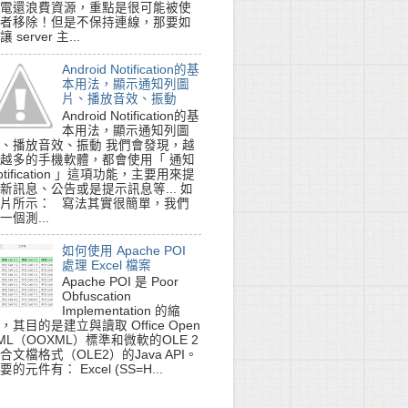
電還浪費資源，重點是很可能被使
者移除！但是不保持連線，那要如
讓 server 主...
Android Notification的基
本用法，顯示通知列圖
片、播放音效、振動
Android Notification的基
本用法，顯示通知列圖
、播放音效、振動 我們會發現，越
越多的手機軟體，都會使用「 通知
otification 」這項功能，主要用來提
新訊息、公告或是提示訊息等... 如
片所示： 寫法其實很簡單，我們
一個測...
如何使用 Apache POI
處理 Excel 檔案
Apache POI 是 Poor
Obfuscation
Implementation 的縮
，其目的是建立與讀取 Office Open
ML（OOXML）標準和微軟的OLE 2
合文檔格式（OLE2）的Java API。
要的元件有： Excel (SS=H...