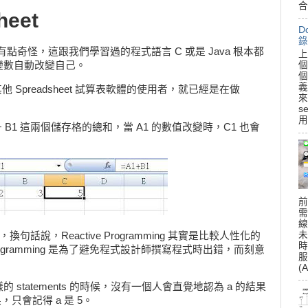
合
heet
D
錄
 乍看起來有點奇怪，這跟我們學習過的程式語言 C 或是 Java 根本都
上
個
變數自動改變自己。
個
義
或是其他 Spreadsheet 試算表軟體的使用者，就已經是在做
來
s
用
+ B1 這兩個儲存格的總和，當 A1 的數值改變時，C1 也會
前
需
線
未
體，換句話說，Reactive Programming 其實是比較人性化的
時
 Programming 是為了避免程式設計師撰寫程式時出錯，而刻意
服
(A
statements 的時候，沒有一個人會直覺地認為 a 的結果
只會記得 a 是 5。