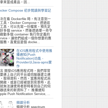
拿來當成產品，因...
ocker Compose 初步閱讀與學習記
次在看 Dockerfile 時，有注意到一
工具，Docker Compose。透過這
工具，可以先寫一份檔案，預先定
好多個 service，然後透過單一命令
啟動多個 container 執行你定義的
ervice，讓他們組成一個你想要的應
服務。直覺這是個 docke...
在iOS應用程式中使用推
播通知(Push
Notification)功能 -
Provider以Java-apns實
作
言 開發iOS應用程式時，我們常常
要連上自己的平台或伺服器建立連
，取得資料。然而，當應用程式尚
開啟，或是已經被退到背景時，此
就無法讓使用者即時看到自己的伺
器送來的新資料了。 推播通知
pple Push Notification Service, ...
頻譜分析
頻譜分析 spectrum