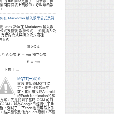
中的 fun 雖然定義了三個參數，但
後面兩個填上預設值，呼叫該函數
，...
何在 Markdown 輸入數學公式及符
用 latex 語法在 Markdown 輸入數
公式及符號 數學公式 1. 如何插入公
 有行內公式與獨立公式兩種
內
公
式
內
公
式
獨
立
公
式
獨
立
公
式
=
x: 行內公式
獨立公式
F
F
=
m
a
m
a
=
F
=
m
F
a
m
a
. 上下標 上...
MQTT(一)簡介
前言 會知道MQTT協
定，要先回憶起兩年
前，當初想找找Android
的Push Notification的解
方案，先是找到了當時 GCM 的前
C2DM，以為Google已經提供了此
務，測試了一下code也蠻容易上手
，結果發現到他有quota限制，不適