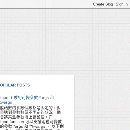
OPULAR POSTS
ython 函數的可變參數 *args 和
kwargs
般函數的參數個數都是固定的，但
果遇到參數數量不固定的狀況，通
會將某些參數填上預設值，在
ython function 可以支援兩種可變數
的參數 *args 和 **kwargs 。 以下例