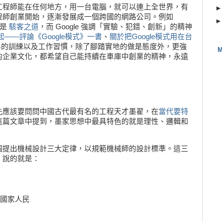
工程師能在任何地方，用一台電腦，就可以連上全世界，有
程師創業開始，逐漸發展成一個跨國的網路公司。例如
化是
駭客之道
，而 Google 強調「實驗、犯錯、創新」的精神
——評論《Google模式》一書
、
關於把Google模式用在台
科的訓練以及工作習慣，除了腳踏實地的做是態度外，更強
M
的企業文化，都希望自己能持續在車庫中創業的精神，永遠
先應該要問問中國古代最有名的工程天才墨翟，在
當代要特
這篇文章中提到，墨家思想中最具特色的就是理性、邏輯和
個提出機械設計三大定律，以規範機械師的設計標準。這三
，說的就是：
國家人民