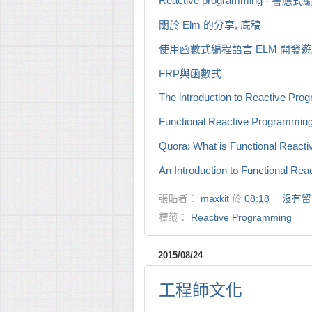
Reactive programming - 響應
關於 Elm 的分享, 底稿
使用函數式編程語言 ELM 開發
FRP與函數式
The introduction to Reactive Pr
Functional Reactive Programmin
Quora: What is Functional React
An Introduction to Functional Re
張貼者：
maxkit
於
08:18
沒有留
標籤：
Reactive Programming
2015/08/24
工程師文化