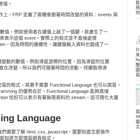
耗
的數值。
用
何
作上，FRP 定義了兩種會跟著時間改變的資料：events 與
時間的數值，例如使用者在鍵盤上敲了一個鍵，就產生了一
, 'a') 來表示這個 event。實際上的程式並不直接處理
t stream，因為時間的連續性，讓鍵盤輸入資料也變成了一
片
來
N
時間持續變動的數值，例如滑鼠游標的位置，因為滑鼠的位置
醒
直在改變，所以我們可隨著時間的流動，持續取得滑
圖
寫
式，其實不需要 Functional Language 也可以撰寫，
Programming 的優勢在於，Functional Language 能夠直接
unction 恰好可以表示有著無限資料的 stream，這可簡化大量
寫
ing Language
X
復
主
了解 html, css, javascript，還要知道怎麼操作
才算是知道怎麼撰寫網頁程式。