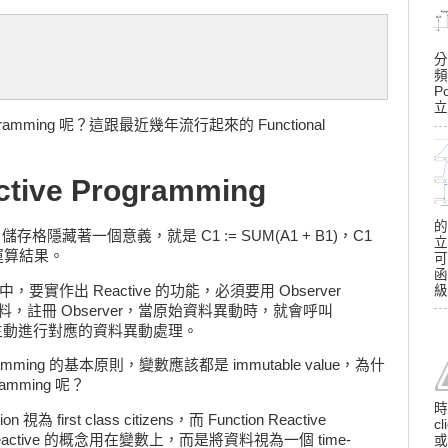
分
頻
P
立
gramming 呢？這跟最近幾年流行起來的 Functional
ctive Programming
的
 儲存格隱藏著一個意義，就是 C1 := SUM(A1 + B1)，C1
立
的運算結果。
可
函
ng 中，要實作出 Reactive 的功能，必須要用 Observer
級
原始資料，註冊 Observer，當原始資料異動時，就會呼叫
ction，主動進行對應的資料異動處理。
ramming 的基本原則，變數應該都是 immutable value，為什
gramming 呢？
時
on 視為 first class citizens，而 Function Reactive
c
Reactive 的概念用在變數上，而是將資料視為一個 time-
或