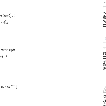
c
o
s
(
n
ω
t
)
d
t
=
∫
−
1
0
(
−
1
)
c
o
s
(
n
ω
t
)
d
t
+
∫
0
1
(
1
)
c
o
s
(
n
ω
t
)
d
t
=
[
−
1
n
π
s
i
n
(
n
π
t
)
]
−
1
0
分
(
)
o
s
n
ω
t
d
t
頻
1
)
]
P
n
π
t
0
立
i
n
(
n
ω
t
)
d
t
=
∫
−
1
0
(
−
1
)
s
i
n
(
n
ω
t
)
d
t
+
∫
0
1
(
1
)
s
i
n
(
n
ω
t
)
d
t
=
[
1
n
π
c
o
s
(
n
π
t
)
]
−
1
0
+
[
−
(
)
i
n
n
ω
t
d
t
的
1
)
]
π
t
立
0
可
函
級
n
π
t
+
]
s
b
i
n
n
s
π
i
n
t
L
]
=
∑
n
=
1
∞
2
n
π
[
1
−
(
−
1
)
n
]
s
i
n
(
n
π
t
)
n
L
)
時
c
或