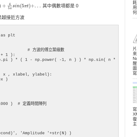
耗
4
)
+
(
5
)
+
.
.
.
其中偶數項都是 0
π
s
i
n
(
5
π
s
t
)
i
+
n
.
.
.
π
t
用
5
π
何
果越接近方波
as plt

片
 )            # 方波的傅立葉級數

來
+ 1 ):

N
.pi ) * ( 1 - np.power( -1, n ) ) * np.sin( n * np.pi * 
醒
圖
寫
 x , xlabel, ylabel):

x )

 1000 )  # 定義時間陣列

寫
X
復
主
cond)', 'Amplitude '+str(N) )
