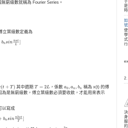
子
數就稱為 Fourier Series。
是
時
如
號
使
 L，則傅立葉級數定義為
學
式
n
π
t
+
]
s
b
i
n
n
s
π
i
n
t
L
]
n
行
L
行
e
2
(
+
)
=
2
,
,
其中週期
，係數
稱為 x(t) 的傅
+
x
T
t
)
T
T
T
=
2
L
L
a
a
0
,
a
a
n
,
b
b
n
0
n
n
cients)。因為是無窮級數，傅立葉級數必須要收斂，才能用來表示
可以寫成
決
身
2
n
π
t
+
]
n
s
b
i
n
n
s
2
i
n
π
t
T
]
n
服
T
的
2