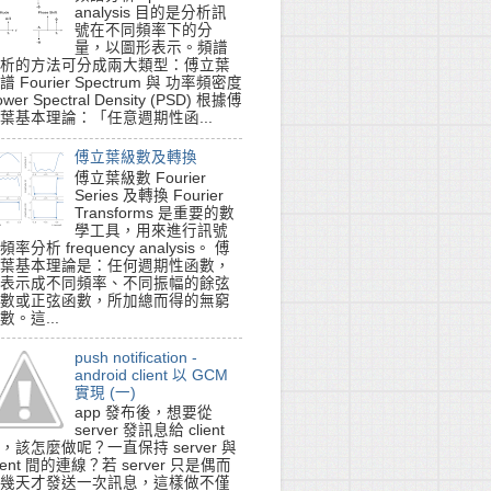
+
[
1
n
π
s
i
n
(
n
π
t
)
]
0
1
=
0
analysis 目的是分析訊
號在不同頻率下的分
量，以圖形表示。頻譜
析的方法可分成兩大類型：傅立葉
譜 Fourier Spectrum 與 功率頻密度
ower Spectral Density (PSD) 根據傅
葉基本理論：「任意週期性函...
傅立葉級數及轉換
1
n
π
c
o
s
(
n
π
t
)
]
0
1
=
2
n
π
−
2
n
π
c
o
s
(
n
π
)
=
2
n
π
[
1
−
(
−
1
)
n
]
傅立葉級數 Fourier
Series 及轉換 Fourier
Transforms 是重要的數
學工具，用來進行訊號
頻率分析 frequency analysis。 傅
葉基本理論是：任何週期性函數，
表示成不同頻率、不同振幅的餘弦
數或正弦函數，所加總而得的無窮
數。這...
push notification -
android client 以 GCM
實現 (一)
app 發布後，想要從
server 發訊息給 client
，該怎麼做呢？一直保持 server 與
lient 間的連線？若 server 只是偶而
幾天才發送一次訊息，這樣做不僅