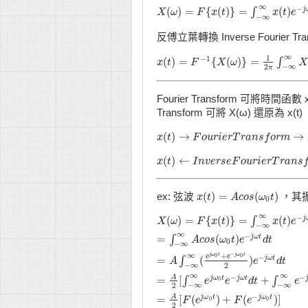
∞
−
(
)
=
{
(
)
}
=
(
)
∫
j
X
X
(
ω
ω
)
=
F
{
x
F
(
t
)
}
x
=
∫
t
−
∞
∞
x
(
t
)
e
−
j
ω
x
t
t
d
t
e
−
∞
反傅立葉轉換 Inverse Fourier Tr
∞
1
−
1
(
)
=
{
(
)
}
=
∫
x
x
(
t
t
)
=
F
−
1
F
{
X
(
ω
X
)
}
=
ω
1
2
π
∫
−
∞
∞
X
(
ω
)
e
j
−
∞
2
π
Fourier Transform 可將時間函數
Transform 可將 X(ω) 還原為 x(t)
(
)
→
→
x
x
(
t
t
)
→
F
o
F
u
r
o
i
e
u
r
r
T
i
r
e
a
r
n
T
s
f
r
o
a
r
m
n
s
→
f
o
X
r
(
m
ω
)
(
)
←
x
x
(
t
t
)
←
I
n
v
I
e
n
r
s
v
e
e
F
r
s
o
e
u
F
r
i
e
o
r
u
T
r
r
a
i
e
n
r
s
T
f
o
r
r
a
m
n
←
s
(
)
=
(
)
ex: 弦波
，其振
x
x
(
t
t
)
=
A
c
o
A
s
c
(
o
ω
s
0
t
ω
)
t
0
∞
−
(
)
=
{
(
)
}
=
(
)
∫
j
X
X
(
ω
ω
)
=
F
{
x
F
(
t
)
}
x
=
∫
t
−
∞
∞
x
(
t
)
e
−
j
ω
x
t
t
d
t
e
=
∫
−
−
∞
∞
−
=
(
)
∫
j
ω
t
A
c
o
s
ω
t
e
d
t
0
−
∞
−
∞
j
ω
t
j
ω
t
+
0
0
−
e
e
=
(
)
∫
j
ω
t
A
e
d
t
−
∞
2
∞
∞
−
−
=
[
+
A
∫
∫
j
ω
t
j
ω
t
e
e
d
t
e
0
−
∞
−
∞
2
−
=
[
(
)
+
(
)
]
A
j
ω
t
j
ω
t
F
e
F
e
0
0
2