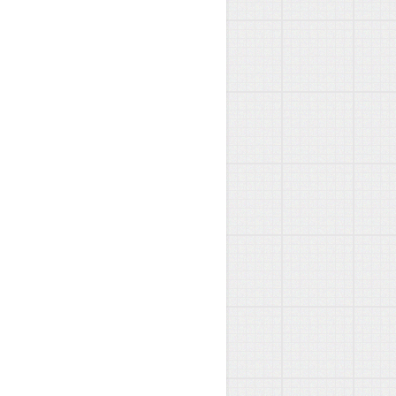
e
−
j
ω
t
d
t
+
∫
−
∞
∞
e
−
j
ω
0
t
e
−
j
ω
t
d
t
]
=
A
2
[
F
(
e
j
ω
0
t
)
+
F
(
e
−
j
ω
0
t
)
]
=
A
π
[
δ
(
ω
−
ω
0
)
+