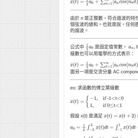
(
)
=
+
[
(
)
∑
x
x
(
t
t
)
=
1
2
a
0
a
+
∑
n
=
1
∞
[
a
n
c
a
o
s
c
(
o
n
s
ω
n
t
)
+
ω
b
t
0
n
=
1
2
n
由於 n 是正整數，符合諧波的
個弦波的總和。也就是說，任何週
的諧波。
1
,
公式中
是固定值常數，
1
2
a
a
0
a
a
n
,
b
0
n
2
級數也可以用電學的方式表示：
∞
1
(
)
=
+
[
(
)
∑
x
x
(
t
t
)
=
1
2
a
0
a
+
∑
n
=
1
∞
[
a
n
c
a
o
s
c
(
o
n
s
ω
n
t
)
+
ω
b
t
0
n
=
1
2
n
面另一項是交流分量 AC compone
ex: 求函數的傅立葉級數
−
1
,
if -1<t<0
{
(
)
=
x
x
(
t
t
)
=
{
−
1
,
if -1<t<0
1
,
if 0≤t<1
1
,
if 0≤t<1
(
)
=
(
+
2
)
假設 x(t) 是滿足
x
x
(
t
t
)
=
x
(
t
+
x
2
t
)
1
1
L
=
(
)
=
(
)
∫
∫
a
a
0
=
1
L
∫
−
L
L
x
(
x
t
)
d
t
t
=
d
∫
−
t
1
1
x
(
t
)
d
t
x
=
∫
t
−
1
d
0
t
(
0
−
−
1
L
L
1
L