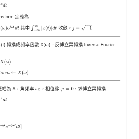
ω
t
d
t
ansform 定義為
−
−
−
∞
(
)
|
(
)
|
=
−
1
√
∫
j
ω
t
其中
收斂，
X
ω
t
ω
d
t
e
d
t
∫
−
∞
∞
|
x
x
(
t
t
)
|
d
d
t
t
j
j
=
−
1
−
∞
 x(t) 轉換成頻率函數 X(ω)。反傅立葉轉換 Inverse Fourier
(
)
X
ω
←
(
)
f
X
o
(
ω
r
m
)
X
ω
=
0
幅為 A，角頻率
，相位移
，求傅立葉轉換
ω
ω
0
φ
φ
=
0
0
ω
t
∞
∞
d
t
A
c
o
s
(
ω
0
t
)
e
−
j
ω
t
d
t
=
A
∫
−
∞
∞
(
e
j
ω
0
t
+
e
−
j
ω
0
t
2
)
e
−
j
ω
t
d
t
=
A
2
[
∫
−
∞
∞
e
j
ω
0
t
−
]
j
ω
t
j
ω
t
e
d
t
0