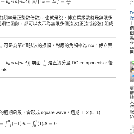
π
+
(
)
]
=
2
=
其中
n
s
i
n
b
(
n
ω
s
i
t
n
)
]
n
ω
t
ω
ω
=
2
π
f
π
=
f
2
π
T
合
n
T
D
特性(頻率是正整數倍數)，也就是說，傅立葉級數就是無限多
錄
上
期性函數，都可以表示為無限多個弦波(正弦或餘弦) 組成
個
個
義
來
可是為第n個弦波的振幅，對應的角頻率為 nω。傅立葉
b
n
n
s
用
1
+
(
)
]
前面
是直流分量 DC components，後
n
s
i
n
b
(
n
ω
s
i
t
n
)
]
n
ω
t
1
a
0
n
a
0
nts
前
需
線
未
時
服
的週期函數，會形成 square wave，週期 T=2 (L=1)
(A
0
1
=
(
−
1
)
+
(
1
)
=
0
∫
∫
−
1
)
d
t
+
∫
0
1
(
1
d
)
d
t
t
=
0
d
t
−
1
0