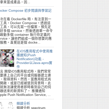
拿來當成產品，因...
ocker Compose 初步閱讀與學習記
次在看 Dockerfile 時，有注意到一
工具，Docker Compose。透過這
工具，可以先寫一份檔案，預先定
好多個 service，然後透過單一命令
啟動多個 container 執行你定義的
ervice，讓他們組成一個你想要的應
服務。直覺這是個 docke...
在iOS應用程式中使用推
播通知(Push
Notification)功能 -
Provider以Java-apns實
作
言 開發iOS應用程式時，我們常常
要連上自己的平台或伺服器建立連
，取得資料。然而，當應用程式尚
開啟，或是已經被退到背景時，此
就無法讓使用者即時看到自己的伺
器送來的新資料了。 推播通知
pple Push Notification Service, ...
頻譜分析
頻譜分析 spectrum