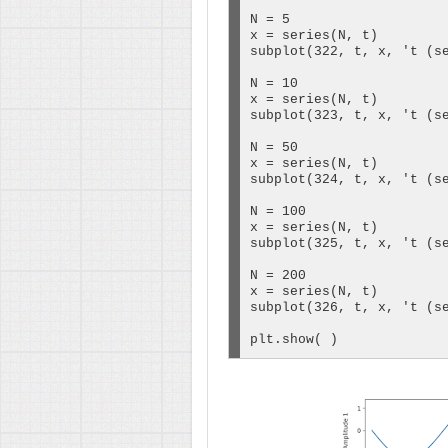
N = 5

x = series(N, t)

subplot(322, t, x, 't (se
N = 10

x = series(N, t)

subplot(323, t, x, 't (se
N = 50

x = series(N, t)

subplot(324, t, x, 't (se
N = 100

x = series(N, t)

subplot(325, t, x, 't (se
N = 200

x = series(N, t)

subplot(326, t, x, 't (se
plt.show( )