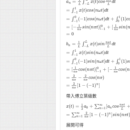
n
π
t
=
(
)
∫
a
a
n
=
1
L
∫
−
L
L
x
(
t
x
)
c
t
o
s
c
n
o
π
s
t
L
d
t
d
=
t
∫
−
1
1
x
(
t
)
n
−
L
L
L
1
=
(
)
(
)
∫
x
t
c
o
s
n
ω
t
d
t
−
1
0
1
=
(
−
1
)
(
)
+
(
1
)
∫
∫
c
o
s
n
ω
t
d
t
c
−
1
0
1
1
0
=
[
−
(
)
]
+
[
(
s
i
n
n
π
t
s
i
n
−
1
n
π
n
π
=
0
1
L
n
π
t
=
(
)
∫
b
b
n
=
1
L
∫
−
L
L
x
(
x
t
)
s
t
i
n
s
n
i
π
n
t
L
d
t
=
d
∫
t
−
1
1
x
(
t
)
s
n
−
L
L
L
1
=
(
)
(
)
∫
x
t
s
i
n
n
ω
t
d
t
−
1
0
1
=
(
−
1
)
(
)
+
(
1
)
∫
∫
s
i
n
n
ω
t
d
t
s
−
1
0
1
1
0
=
[
(
)
]
+
[
−
(
c
o
s
n
π
t
c
o
s
n
−
1
n
π
n
π
2
2
=
−
(
)
c
o
s
n
π
n
π
n
π
2
=
[
1
−
(
−
1
)
]
n
n
π
帶入傅立葉級數
∞
1
n
π
t
(
)
=
+
[
∑
x
x
(
t
t
)
=
1
2
a
0
a
+
∑
n
=
1
∞
[
a
n
c
a
o
s
c
n
o
π
s
t
L
+
b
n
0
n
=
1
2
n
L
∞
2
=
[
1
−
(
−
1
)
]
(
∑
n
s
i
n
n
π
t
=
1
n
n
π
展開可得