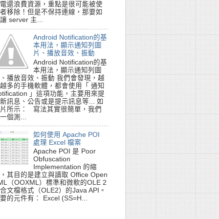
電還浪費資源，重點是很可能被使
者移除！但是不保持連線，那要如
讓 server 主...
Android Notification的基
本用法，顯示通知列圖
片、播放音效、振動
Android Notification的基
本用法，顯示通知列圖
、播放音效、振動 我們會發現，越
越多的手機軟體，都會使用「 通知
otification 」這項功能，主要用來提
t )

新訊息、公告或是提示訊息等... 如
片所示： 寫法其實很簡單，我們
一個測...
如何使用 Apache POI
處理 Excel 檔案
Apache POI 是 Poor
Obfuscation
Implementation 的縮
，其目的是建立與讀取 Office Open
ML（OOXML）標準和微軟的OLE 2
合文檔格式（OLE2）的Java API。
要的元件有： Excel (SS=H...