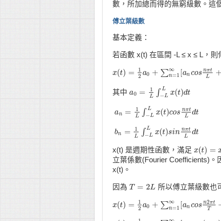
數，所加總而得的無窮級數。這個無窮級
傅立葉級數
基本定義：
若函數 x(t) 在區間 -L ≤ x ≤
∞
1
n
π
t
(
)
=
+
[
∑
x
x
(
t
t
)
=
1
2
a
0
a
+
∑
n
=
1
∞
[
a
n
c
a
o
s
c
n
o
π
s
t
L
+
b
n
0
n
=
1
2
n
L
1
L
=
(
)
∫
其中
a
a
0
=
1
L
∫
−
L
L
x
(
x
t
)
d
t
t
d
t
0
−
L
L
1
L
n
π
t
=
(
)
∫
​
a
a
n
=
1
L
∫
−
L
L
x
(
t
x
)
c
t
o
s
c
n
o
π
s
t
L
d
t
d
t
n
−
L
L
L
1
L
n
π
t
=
(
)
∫
​
b
b
n
=
1
L
∫
−
L
L
x
(
x
t
)
s
t
i
n
s
n
i
π
n
t
L
d
t
d
t
n
−
L
L
L
(
)
=
x(t) 是週期性函數，滿足
x
x
(
t
t
)
=
x
(
t
立葉係數(Fourier Coeffi
x(t)。
=
2
因為
所以傅立葉級數也
T
T
=
2
L
L
∞
2
1
n
π
t
(
)
=
+
[
∑
x
x
(
t
t
)
=
1
2
a
0
a
+
∑
n
=
1
∞
[
a
n
c
a
o
s
c
n
o
2
s
π
t
T
+
b
0
n
=
1
2
n
T
∞
1