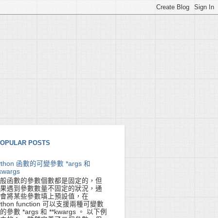
OPULAR POSTS
ython 函數的可變參數 *args 和
kwargs
般函數的參數個數都是固定的，但
果遇到參數數量不固定的狀況，通
會將某些參數填上預設值，在
ython function 可以支援兩種可變數
的參數 *args 和 **kwargs 。 以下例