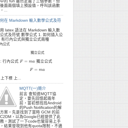
中的 fun 雖然定義了三個參數，但
後面兩個填上預設值，呼叫該函數
，...
何在 Markdown 輸入數學公式及符
用 latex 語法在 Markdown 輸入數
公式及符號 數學公式 1. 如何插入公
 有行內公式與獨立公式兩種
內
公
式
內
公
式
獨
立
公
式
獨
立
公
式
=
x: 行內公式
獨立公式
F
F
=
m
a
m
a
=
F
=
m
F
a
m
a
. 上下標 上...
MQTT(一)簡介
前言 會知道MQTT協
定，要先回憶起兩年
前，當初想找找Android
的Push Notification的解
方案，先是找到了當時 GCM 的前
C2DM，以為Google已經提供了此
務，測試了一下code也蠻容易上手
，結果發現到他有quota限制，不適