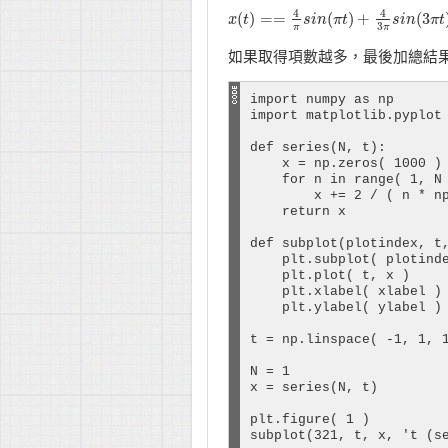
4
4
(
)
=
=
(
)
+
(
3
x
x
(
t
t
)
==
4
π
s
i
n
s
(
π
i
n
t
)
+
π
4
t
3
π
s
i
n
(
3
s
π
i
n
t
)
+
4
π
5
t
3
π
π
如果取得項數越多，最後加總結
import numpy as np

import matplotlib.pyplot 
def series(N, t):

    x = np.zeros( 1000
    for n in range( 1, N 
        x += 2 / ( n * np
    return x

def subplot(plotindex, t,
    plt.subplot( plotinde
    plt.plot( t, x )

    plt.xlabel( xlabel )

    plt.ylabel( ylabel )

t = np.linspace( -1, 1,
N = 1

x = series(N, t)

plt.figure( 1 )

subplot(321, t, x, 't (se