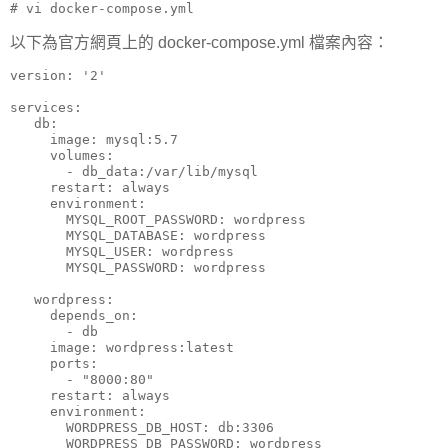
# vi docker-compose.yml
以下為官方網頁上的 docker-compose.yml 檔案內容：
version: '2'

services:

   db:

     image: mysql:5.7

     volumes:

       - db_data:/var/lib/mysql

     restart: always

     environment:

       MYSQL_ROOT_PASSWORD: wordpress

       MYSQL_DATABASE: wordpress

       MYSQL_USER: wordpress

       MYSQL_PASSWORD: wordpress

   wordpress:

     depends_on:

       - db

     image: wordpress:latest

     ports:

       - "8000:80"

     restart: always

     environment:

       WORDPRESS_DB_HOST: db:3306

       WORDPRESS_DB_PASSWORD: wordpress
