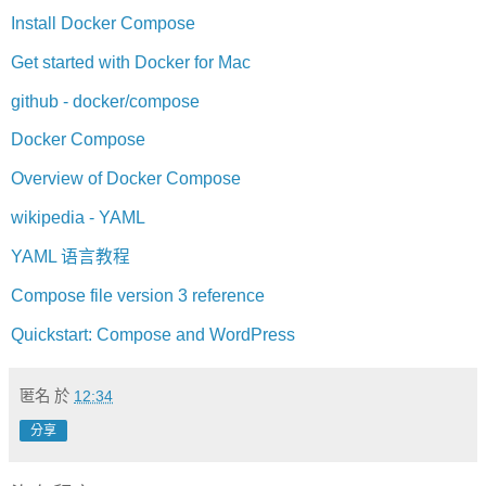
Install Docker Compose
Get started with Docker for Mac
github - docker/compose
Docker Compose
Overview of Docker Compose
wikipedia - YAML
YAML 语言教程
Compose file version 3 reference
Quickstart: Compose and WordPress
匿名
於
12:34
分享