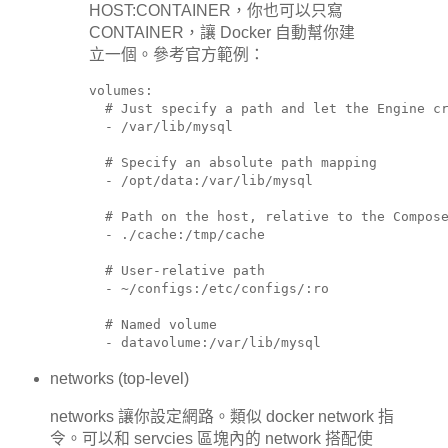
HOST:CONTAINER，你也可以只寫
CONTAINER，讓 Docker 自動幫你建
立一個。參考官方範例：
volumes:

  # Just specify a path and let the Engine cr
  - /var/lib/mysql

  # Specify an absolute path mapping

  - /opt/data:/var/lib/mysql

  # Path on the host, relative to the Compose
  - ./cache:/tmp/cache

  # User-relative path

  - ~/configs:/etc/configs/:ro

  # Named volume

  - datavolume:/var/lib/mysql
networks (top-level)
networks 讓你設定網路。類似 docker network 指
令。可以和 servcies 區塊內的 network 搭配使