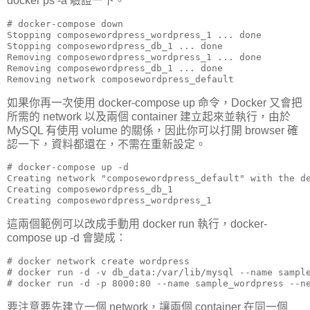
docker ps -a 驗證一下。
# docker-compose down

Stopping composewordpress_wordpress_1 ... done

Stopping composewordpress_db_1 ... done

Removing composewordpress_wordpress_1 ... done

Removing composewordpress_db_1 ... done

Removing network composewordpress_default
如果你再一次使用 docker-compose up 命令，Docker 又會把
所需的 network 以及兩個 container 建立起來並執行，由於
MySQL 有使用 volume 的關係，因此你可以打開 browser 確
認一下，資料都還在，不需在重新設定。
# docker-compose up -d

Creating network "composewordpress_default" with the de
Creating composewordpress_db_1

Creating composewordpress_wordpress_1
這兩個範例可以改成手動用 docker run 執行，docker-
compose up -d 會變成：
# docker network create wordpress

# docker run -d -v db_data:/var/lib/mysql --name sampl
# docker run -d -p 8000:80 --name sample_wordpress --n
要注意要先建立一個 network，讓兩個 container 在同一個