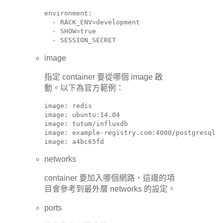
environment:

  - RACK_ENV=development

  - SHOW=true

  - SESSION_SECRET
image
指定 container 要從哪個 image 啟
動。以下為官方範例：
image: redis

image: ubuntu:14.04

image: tutum/influxdb

image: example-registry.com:4000/postgresql

image: a4bc65fd
networks
container 要加入哪個網路，這邊的項
目會參考到最外層 networks 的設定。
ports