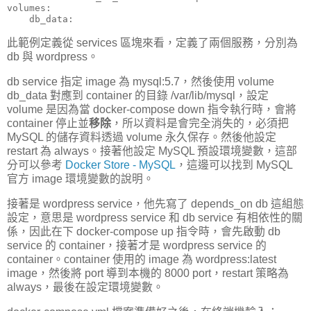
volumes:

    db_data:
此範例定義從 services 區塊來看，定義了兩個服務，分別為
db 與 wordpress。
db service 指定 image 為 mysql:5.7，然後使用 volume
db_data 對應到 container 的目錄 /var/lib/mysql，設定
volume 是因為當 docker-compose down 指令執行時，會將
container 停止並
移除
，所以資料是會完全消失的，必須把
MySQL 的儲存資料透過 volume 永久保存。然後他設定
restart 為 always。接著他設定 MySQL 預設環境變數，這部
分可以參考
Docker Store - MySQL
，這邊可以找到 MySQL
官方 image 環境變數的說明。
接著是 wordpress service，他先寫了 depends_on db 這組態
設定，意思是 wordpress service 和 db service 有相依性的關
係，因此在下 docker-compose up 指令時，會先啟動 db
service 的 container，接著才是 wordpress service 的
container。container 使用的 image 為 wordpress:latest
image，然後將 port 導到本機的 8000 port，restart 策略為
always，最後在設定環境變數。