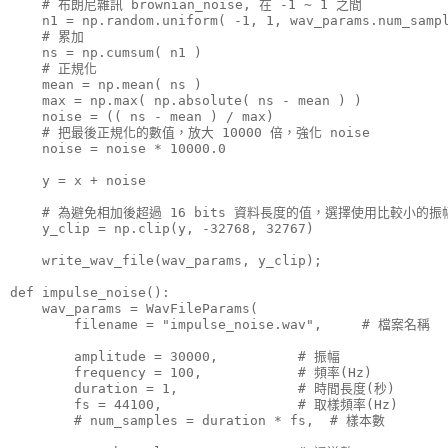
    # 布朗尼雜訊 brownian_noise, 在 -1 ~ 1 之間

    n1 = np.random.uniform( -1, 1, wav_params.num_sampl
    # 累加

    ns = np.cumsum( n1 )

    # 正規化

    mean = np.mean( ns )

    max = np.max( np.absolute( ns - mean ) )

    noise = (( ns - mean ) / max)

    # 把最後正規化的數值，放大 10000 倍，強化 noise

    noise = noise * 10000.0

    y = x + noise

    # 為避免相加後超過 16 bits 資料長度的值，選擇使用比較小的振幅
    y_clip = np.clip(y, -32768, 32767)

    write_wav_file(wav_params, y_clip);

def impulse_noise():

    wav_params = WavFileParams(

        filename = "impulse_noise.wav",     # 檔案名稱

        amplitude = 30000,          # 振幅

        frequency = 100,            # 頻率(Hz)

        duration = 1,               # 時間長度(秒)

        fs = 44100,                 # 取樣頻率(Hz)

        # num_samples = duration * fs,  # 樣本數
