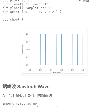
plt.plot( t, x )                        # 繪圖

plt.xlabel( 't (second)' )

plt.ylabel( 'Amplitude' )

plt.axis( [ 0, 1, -1.2, 1.2 ] )

plt.show( )
鋸齒波 Sawtooh Wave
A = 1, f=5Hz, t=0~1s 的鋸齒波
import numpy as np
