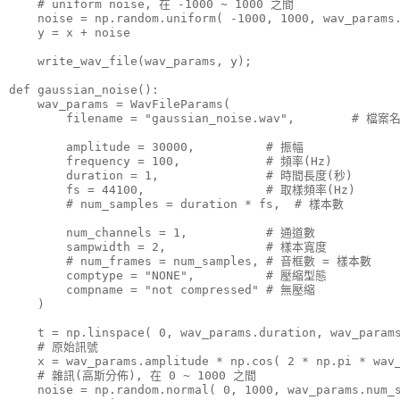
    # uniform noise, 在 -1000 ~ 1000 之間

    noise = np.random.uniform( -1000, 1000, wav_params.
    y = x + noise

    write_wav_file(wav_params, y);

def gaussian_noise():

    wav_params = WavFileParams(

        filename = "gaussian_noise.wav",        # 檔案名
        amplitude = 30000,          # 振幅

        frequency = 100,            # 頻率(Hz)

        duration = 1,               # 時間長度(秒)

        fs = 44100,                 # 取樣頻率(Hz)

        # num_samples = duration * fs,  # 樣本數

        num_channels = 1,           # 通道數

        sampwidth = 2,              # 樣本寬度

        # num_frames = num_samples, # 音框數 = 樣本數

        comptype = "NONE",          # 壓縮型態

        compname = "not compressed" # 無壓縮

    )

    t = np.linspace( 0, wav_params.duration, wav_params
    # 原始訊號

    x = wav_params.amplitude * np.cos( 2 * np.pi * wav_
    # 雜訊(高斯分佈), 在 0 ~ 1000 之間

    noise = np.random.normal( 0, 1000, wav_params.num_s