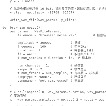
    y = x + noise

    # 為避免相加後超過 16 bits 資料長度的值，選擇使用比較小的振幅
    y_clip = np.clip(y, -32768, 32767)

    write_wav_file(wav_params, y_clip);

def brownian_noise():

    wav_params = WavFileParams(

        filename = "brownian_noise.wav",        # 檔案名
        amplitude = 30000,          # 振幅

        frequency = 100,            # 頻率(Hz)

        duration = 1,               # 時間長度(秒)

        fs = 44100,                 # 取樣頻率(Hz)

        # num_samples = duration * fs,  # 樣本數

        num_channels = 1,           # 通道數

        sampwidth = 2,              # 樣本寬度

        # num_frames = num_samples, # 音框數 = 樣本數

        comptype = "NONE",          # 壓縮型態

        compname = "not compressed" # 無壓縮

    )

    t = np.linspace( 0, wav_params.duration, wav_params
    # 原始訊號

    x = wav_params.amplitude * np.cos( 2 * np.pi * wav_