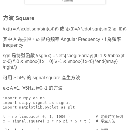
方波 Square
\(x(t) = A \cdot sgn(sin(ωt))\) 或 \(x(t)=A \cdot sgn(sin(2 \pi ft))\)
其中 A 為振幅，ω 是角頻率 Angular Frequency，f 為頻率
frequency
sgn 是符號函數 \(sgn(x) = \left\{ \begin{array}{ll} 1 & \mbox{if
x>0} \\ 0 & \mbox{if x = 0} \\ -1 & \mbox{if x<0} \end{array}
\right.\)
可用 SciPy 的 signal.square 產生方波
ex: A =1, f=5Hz, t=0~1 的方波
import numpy as np

import scipy.signal as signal

import matplotlib.pyplot as plt

t = np.linspace( 0, 1, 1000 )           # 定義時間陣列

x = signal.square( 2 * np.pi * 5 * t )  # 產生方波
