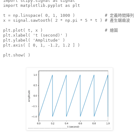
import scipy.signal as signal

import matplotlib.pyplot as plt

t = np.linspace( 0, 1, 1000 )            # 定義時間陣列

x = signal.sawtooth( 2 * np.pi * 5 * t ) # 產生鋸齒波

plt.plot( t, x )                         # 繪圖

plt.xlabel( 't (second)' )

plt.ylabel( 'Amplitude' )

plt.axis( [ 0, 1, -1.2, 1.2 ] )

plt.show( )