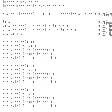
import numpy as np

import matplotlib.pyplot as plt

t = np.linspace( 0, 1, 1000, endpoint = False ) # 定義
f1 = 2                                          # 定義
x1 = np.cos( 2 * np.pi * f1 * t )               # 產生
x2 = np.cos( 2 * np.pi * 2 * f1 * t )           # 產生
x = x1 + x2                                     # 產生諧
plt.subplot(131)

plt.plot( t, x1 )

plt.xlabel( 't (second)' )

plt.ylabel( 'Amplitude' )

plt.axis( [ 0, 1, -2, 2 ] )

plt.subplot(132)

plt.plot( t, x2 )

plt.xlabel( 't (second)' )

plt.ylabel( 'Amplitude' )

plt.axis( [ 0, 1, -2, 2 ] )

plt.subplot(133)

plt.plot( t, x )

plt.xlabel( 't (second)' )

plt.ylabel( 'Amplitude' )

plt.axis( [ 0, 1, -2, 2 ] )
