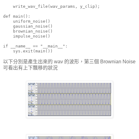
    write_wav_file(wav_params, y_clip);

def main():

    uniform_noise()

    gaussian_noise()

    brownian_noise()

    impulse_noise()

if __name__ == "__main__":

以下分別是產生出來的 wav 的波形，第三個 Brownian Noise
可看出有上下飄移的狀況