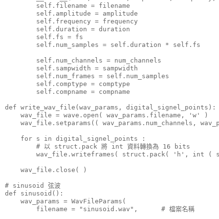
        self.filename = filename

        self.amplitude = amplitude                    
        self.frequency = frequency                    
        self.duration = duration                     
        self.fs = fs                                 
        self.num_samples = self.duration * self.fs   
        self.num_channels = num_channels             
        self.sampwidth = sampwidth                   
        self.num_frames = self.num_samples          
        self.comptype = comptype                     
        self.compname = compname                     
def write_wav_file(wav_params, digital_signel_points):

    wav_file = wave.open( wav_params.filename, 'w' )

    wav_file.setparams(( wav_params.num_channels, wav_p
    for s in digital_signel_points :

        # 以 struct.pack 將 int 資料轉換為 16 bits

        wav_file.writeframes( struct.pack( 'h', int ( s
    wav_file.close( )

# sinusoid 弦波

def sinusoid():

    wav_params = WavFileParams(

        filename = "sinusoid.wav",      # 檔案名稱
