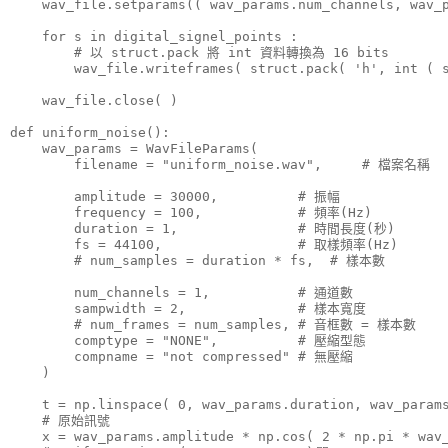
    wav_file.setparams(( wav_params.num_channels, wav_p
    for s in digital_signel_points :

        # 以 struct.pack 將 int 資料轉換為 16 bits

        wav_file.writeframes( struct.pack( 'h', int ( s
    wav_file.close( )

def uniform_noise():

    wav_params = WavFileParams(

        filename = "uniform_noise.wav",     # 檔案名稱

        amplitude = 30000,          # 振幅

        frequency = 100,            # 頻率(Hz)

        duration = 1,               # 時間長度(秒)

        fs = 44100,                 # 取樣頻率(Hz)

        # num_samples = duration * fs,  # 樣本數

        num_channels = 1,           # 通道數

        sampwidth = 2,              # 樣本寬度

        # num_frames = num_samples, # 音框數 = 樣本數

        comptype = "NONE",          # 壓縮型態

        compname = "not compressed" # 無壓縮

    )

    t = np.linspace( 0, wav_params.duration, wav_params
    # 原始訊號

    x = wav_params.amplitude * np.cos( 2 * np.pi * wav_