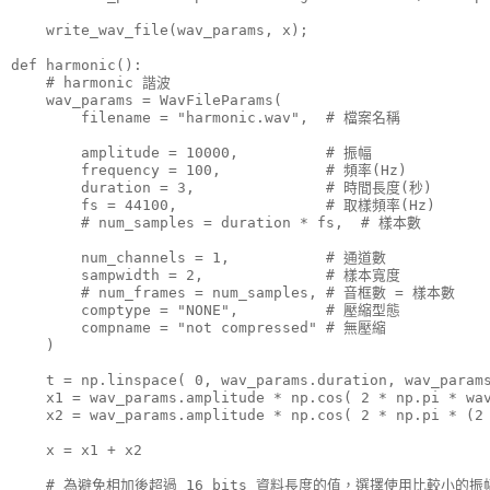
    write_wav_file(wav_params, x);

def harmonic():

    # harmonic 諧波

    wav_params = WavFileParams(

        filename = "harmonic.wav",  # 檔案名稱

        amplitude = 10000,          # 振幅

        frequency = 100,            # 頻率(Hz)

        duration = 3,               # 時間長度(秒)

        fs = 44100,                 # 取樣頻率(Hz)

        # num_samples = duration * fs,  # 樣本數

        num_channels = 1,           # 通道數

        sampwidth = 2,              # 樣本寬度

        # num_frames = num_samples, # 音框數 = 樣本數

        comptype = "NONE",          # 壓縮型態

        compname = "not compressed" # 無壓縮

    )

    t = np.linspace( 0, wav_params.duration, wav_params
    x1 = wav_params.amplitude * np.cos( 2 * np.pi * wav
    x2 = wav_params.amplitude * np.cos( 2 * np.pi * (2 
    x = x1 + x2

    # 為避免相加後超過 16 bits 資料長度的值，選擇使用比較小的振幅