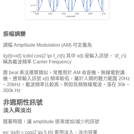
振幅調變
調幅 Amplitude Modulation (AM) 可定義為
\(y(t)=x(t) \cdot cos(2 \pi f_ct)\) 其中 x(t) 是輸入訊號， \(f_c\)
稱為載波頻率 Carrier Frequency
跟 beat 乘法運算類似。常應用於 AM 收音機、無線電對講
機。通常輸入訊號 x(t) 頻率較低，屬於人類的聽力範圍 20Hz
~ 20kHz，載波頻率比較高，例如低頻無線電波，落在 30k ~
300k Hz
非週期性訊號
淡入與淡出
隨著時間，讓 amplitude 逐漸增加/減少的訊號
ex: \(x(t) = cos(2 \pi 5 t)\) 套用淡入、淡出效果