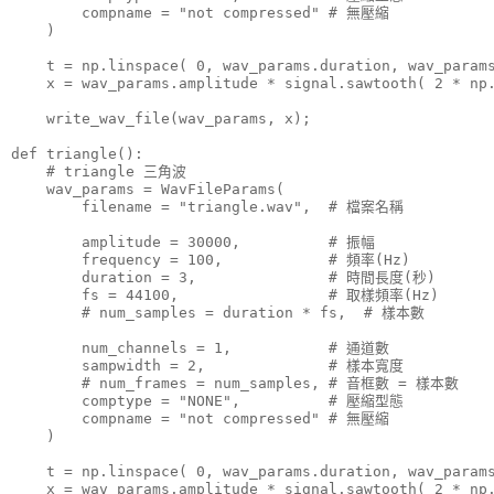
        compname = "not compressed" # 無壓縮

    )

    t = np.linspace( 0, wav_params.duration, wav_params
    x = wav_params.amplitude * signal.sawtooth( 2 * np.
    write_wav_file(wav_params, x);

def triangle():

    # triangle 三角波

    wav_params = WavFileParams(

        filename = "triangle.wav",  # 檔案名稱

        amplitude = 30000,          # 振幅

        frequency = 100,            # 頻率(Hz)

        duration = 3,               # 時間長度(秒)

        fs = 44100,                 # 取樣頻率(Hz)

        # num_samples = duration * fs,  # 樣本數

        num_channels = 1,           # 通道數

        sampwidth = 2,              # 樣本寬度

        # num_frames = num_samples, # 音框數 = 樣本數

        comptype = "NONE",          # 壓縮型態

        compname = "not compressed" # 無壓縮

    )

    t = np.linspace( 0, wav_params.duration, wav_params
    x = wav_params.amplitude * signal.sawtooth( 2 * np.