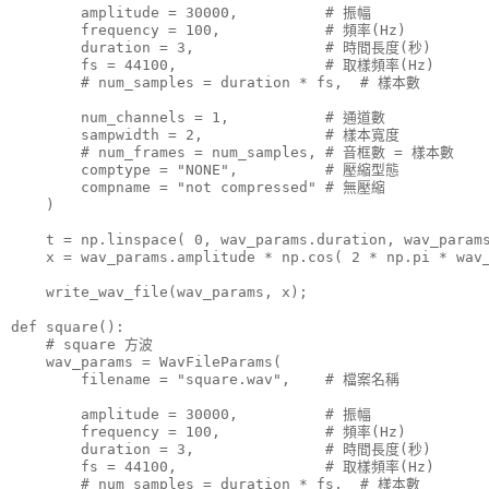
        amplitude = 30000,          # 振幅

        frequency = 100,            # 頻率(Hz)

        duration = 3,               # 時間長度(秒)

        fs = 44100,                 # 取樣頻率(Hz)

        # num_samples = duration * fs,  # 樣本數

        num_channels = 1,           # 通道數

        sampwidth = 2,              # 樣本寬度

        # num_frames = num_samples, # 音框數 = 樣本數

        comptype = "NONE",          # 壓縮型態

        compname = "not compressed" # 無壓縮

    )

    t = np.linspace( 0, wav_params.duration, wav_params
    x = wav_params.amplitude * np.cos( 2 * np.pi * wav_
    write_wav_file(wav_params, x);

def square():

    # square 方波

    wav_params = WavFileParams(

        filename = "square.wav",    # 檔案名稱

        amplitude = 30000,          # 振幅

        frequency = 100,            # 頻率(Hz)

        duration = 3,               # 時間長度(秒)

        fs = 44100,                 # 取樣頻率(Hz)

        # num_samples = duration * fs,  # 樣本數
