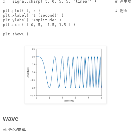
x = signal.chirp( t, 0, 5, 5, 'linear' )        # 產生
plt.plot( t, x )                                # 繪圖

plt.xlabel( 't (second)' )

plt.ylabel( 'Amplitude' )

plt.axis( [ 0, 5, -1.5, 1.5 ] )

plt.show( )
wave
需要的套件