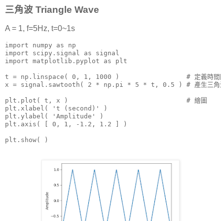
三角波 Triangle Wave
A = 1, f=5Hz, t=0~1s
import numpy as np

import scipy.signal as signal

import matplotlib.pyplot as plt

t = np.linspace( 0, 1, 1000 )                 # 定義時間
x = signal.sawtooth( 2 * np.pi * 5 * t, 0.5 ) # 產生三角
plt.plot( t, x )                              # 繪圖

plt.xlabel( 't (second)' )

plt.ylabel( 'Amplitude' )

plt.axis( [ 0, 1, -1.2, 1.2 ] )

plt.show( )