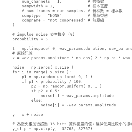
        num_channels = 1,           # 通道數

        sampwidth = 2,              # 樣本寬度

        # num_frames = num_samples, # 音框數 = 樣本數

        comptype = "NONE",          # 壓縮型態

        compname = "not compressed" # 無壓縮

    )

    # impulse noise 發生機率 (%)

    probability = 5

    t = np.linspace( 0, wav_params.duration, wav_params
    # 原始訊號

    x = wav_params.amplitude * np.cos( 2 * np.pi * wav_
    noise = np.zeros( x.size )                       
    for i in range( x.size ):

        p1 = np.random.uniform( 0, 1 )

        if p1 < probability / 100:

            p2 = np.random.uniform( 0, 1 )

            if p2 < 0.5:

                noise[i] = wav_params.amplitude

            else:

                noise[i] = -wav_params.amplitude

    y = x + noise

    # 為避免相加後超過 16 bits 資料長度的值，選擇使用比較小的振幅
    y_clip = np.clip(y, -32768, 32767)
