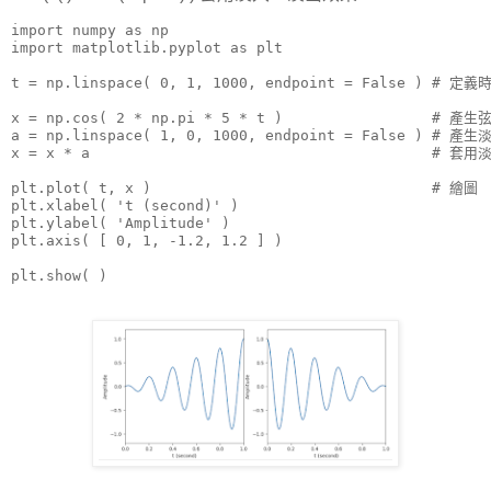
import numpy as np

import matplotlib.pyplot as plt

t = np.linspace( 0, 1, 1000, endpoint = False ) # 定義
x = np.cos( 2 * np.pi * 5 * t )                 # 產生弦
a = np.linspace( 1, 0, 1000, endpoint = False ) # 產生
x = x * a                                       # 套用
plt.plot( t, x )                                # 繪圖

plt.xlabel( 't (second)' )

plt.ylabel( 'Amplitude' )

plt.axis( [ 0, 1, -1.2, 1.2 ] )

plt.show( )