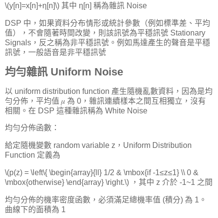
\(y[n]=x[n]+η[n]\) 其中 η[n] 稱為雜訊 Noise
DSP 中，如果資料分布情形或統計參數（例如標準差、平均
值），不會隨著時間改變，則該訊號為平穩訊號 Stationary
Signals，反之稱為非平穩訊號。例如馬達產生的聲音是平穩
訊號，一般語音是非平穩訊號
均勻雜訊 Uniform Noise
以 uniform distribution function 產生隨機亂數資料，因為是均
勻分佈，平均值 𝜇 為 0，雜訊連續樣本之間互相獨立，沒有
相關。在 DSP 這種雜訊稱為 White Noise
均勻分佈函數：
給定隨機變數 random variable z，Uniform Distribution
Function 定義為
\(p(z) = \left\{ \begin{array}{ll} 1/2 & \mbox{if -1≤z≤1} \\ 0 &
\mbox{otherwise} \end{array} \right.\) ，其中 z 介於 -1~1 之間
均勻分佈的機率密度函數，必須滿足總機率值 (積分) 為 1。
曲線下的面積為 1