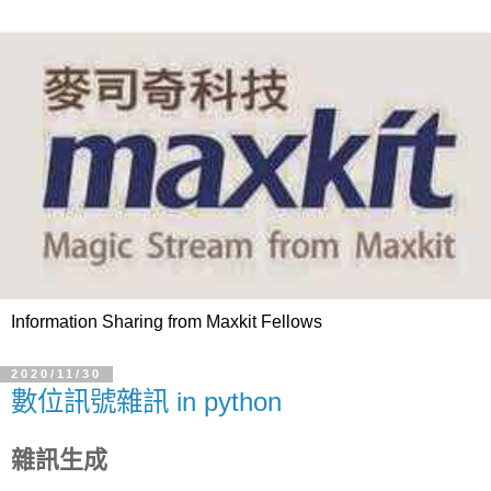
Information Sharing from Maxkit Fellows
2020/11/30
數位訊號雜訊 in python
雜訊生成