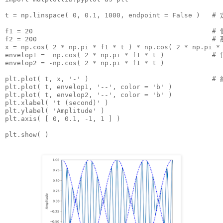
t = np.linspace( 0, 0.1, 1000, endpoint = False )   
f1 = 20                                             #
f2 = 200                                            #
x = np.cos( 2 * np.pi * f1 * t ) * np.cos( 2 * np.pi * 
envelop1 =  np.cos( 2 * np.pi * f1 * t )            # 
envelop2 = -np.cos( 2 * np.pi * f1 * t )

plt.plot( t, x, '-' )                               # 
plt.plot( t, envelop1, '--', color = 'b' )

plt.plot( t, envelop2, '--', color = 'b' )

plt.xlabel( 't (second)' )

plt.ylabel( 'Amplitude' )

plt.axis( [ 0, 0.1, -1, 1 ] )

plt.show( )