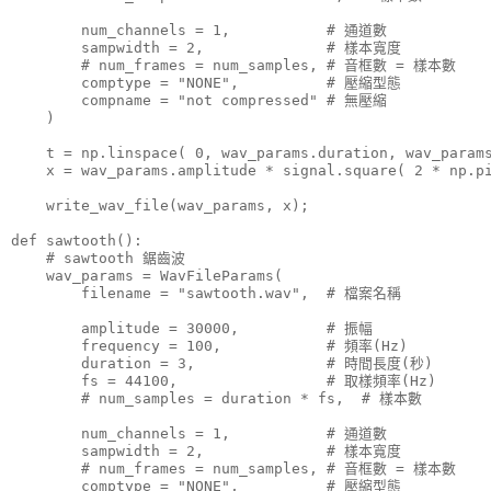
        num_channels = 1,           # 通道數

        sampwidth = 2,              # 樣本寬度

        # num_frames = num_samples, # 音框數 = 樣本數

        comptype = "NONE",          # 壓縮型態

        compname = "not compressed" # 無壓縮

    )

    t = np.linspace( 0, wav_params.duration, wav_params
    x = wav_params.amplitude * signal.square( 2 * np.pi
    write_wav_file(wav_params, x);

def sawtooth():

    # sawtooth 鋸齒波

    wav_params = WavFileParams(

        filename = "sawtooth.wav",  # 檔案名稱

        amplitude = 30000,          # 振幅

        frequency = 100,            # 頻率(Hz)

        duration = 3,               # 時間長度(秒)

        fs = 44100,                 # 取樣頻率(Hz)

        # num_samples = duration * fs,  # 樣本數

        num_channels = 1,           # 通道數

        sampwidth = 2,              # 樣本寬度

        # num_frames = num_samples, # 音框數 = 樣本數

        comptype = "NONE",          # 壓縮型態
