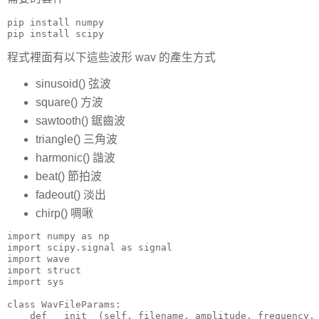
pip install numpy

pip install scipy
程式裡面有以下這些波形 wav 的產生方式
sinusoid() 弦波
square() 方波
sawtooth() 鋸齒波
triangle() 三角波
harmonic() 諧波
beat() 節拍波
fadeout() 淡出
chirp() 啁啾
import numpy as np

import scipy.signal as signal

import wave

import struct

import sys

class WavFileParams:

    def __init__(self, filename, amplitude, frequency, 