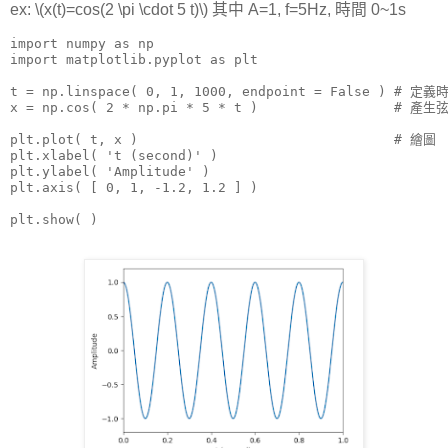
ex: \(x(t)=cos(2 \pi \cdot 5 t)\) 其中 A=1, f=5Hz, 時間 0~1s
import numpy as np

import matplotlib.pyplot as plt

t = np.linspace( 0, 1, 1000, endpoint = False ) # 定義
x = np.cos( 2 * np.pi * 5 * t )                 # 產生弦
plt.plot( t, x )                                # 繪圖

plt.xlabel( 't (second)' )

plt.ylabel( 'Amplitude' )

plt.axis( [ 0, 1, -1.2, 1.2 ] )

plt.show( )