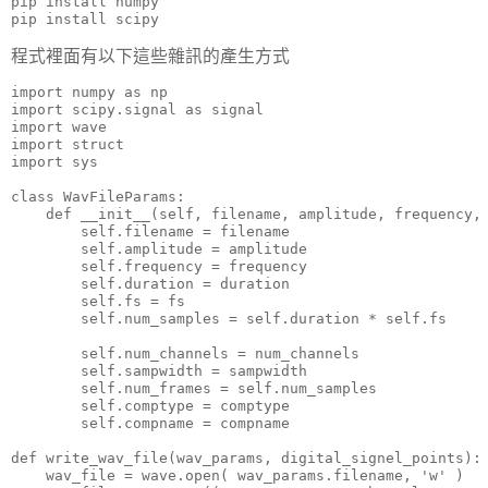
pip install numpy

pip install scipy
程式裡面有以下這些雜訊的產生方式
import numpy as np

import scipy.signal as signal

import wave

import struct

import sys

class WavFileParams:

    def __init__(self, filename, amplitude, frequency, 
        self.filename = filename

        self.amplitude = amplitude                    
        self.frequency = frequency                    
        self.duration = duration                     
        self.fs = fs                                 
        self.num_samples = self.duration * self.fs   
        self.num_channels = num_channels             
        self.sampwidth = sampwidth                   
        self.num_frames = self.num_samples          
        self.comptype = comptype                     
        self.compname = compname                     
def write_wav_file(wav_params, digital_signel_points):

    wav_file = wave.open( wav_params.filename, 'w' )
