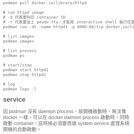
podman pull docker.io/library/httpd

# run httpd image

# -d 代表要列印 container ID

# -t 代表要加上 peudo-tty，才能用 interactive shell 執行任
podman run -dt -name httpd1 -p 8080:80/tcp docker.io/li
# list images

podman images

# list process

podman ps

# start/stop

podman start httpd1

podman stop httpd1

# log

podman logs -l
service
因 podman 沒有 daemon process，故開機啟動時，無法像
docker 一樣，可以在 docker daemon process 啟動時，同時
啟動 container。這時候必須要透過 system service 處理系統
開機的自動啟動。