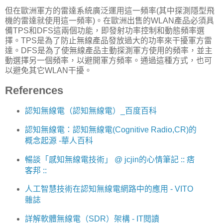
但在歐洲軍方的雷達系統廣泛運用這一頻率(其中探測隱型飛
機的雷達就使用這一頻率)。在歐洲出售的WLAN產品必須具
備TPS和DFS這兩個功能，即發射功率控制和動態頻率選
擇。TPS是為了防止無線產品發放過大的功率來干擾軍方雷
達。DFS是為了使無線產品主動探測軍方使用的頻率，並主
動選擇另一個頻率，以避開軍方頻率。通過這種方式，也可
以避免其它WLAN干擾。
References
認知無線電（認知無線電）_百度百科
認知無線電：認知無線電(Cognitive Radio,CR)的
概念起源 -華人百科
暢談「感知無線電技術」 @ jcjin的心情筆記 :: 痞
客邦 ::
人工智慧技術在認知無線電網路中的應用 - VITO
雜誌
詳解軟體無線電（SDR）架構 - IT閱讀