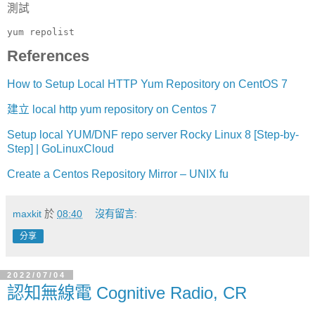
測試
yum repolist
References
How to Setup Local HTTP Yum Repository on CentOS 7
建立 local http yum repository on Centos 7
Setup local YUM/DNF repo server Rocky Linux 8 [Step-by-
Step] | GoLinuxCloud
Create a Centos Repository Mirror – UNIX fu
maxkit
於
08:40
沒有留言:
分享
2022/07/04
認知無線電 Cognitive Radio, CR