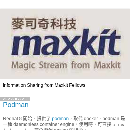
Information Sharing from Maxkit Fellows
2022/07/25
Podman
Redhat 8 開始，提供了
podman
，取代 docker，podman 是
一種 daemonless container engine，使用時，可直接
alias