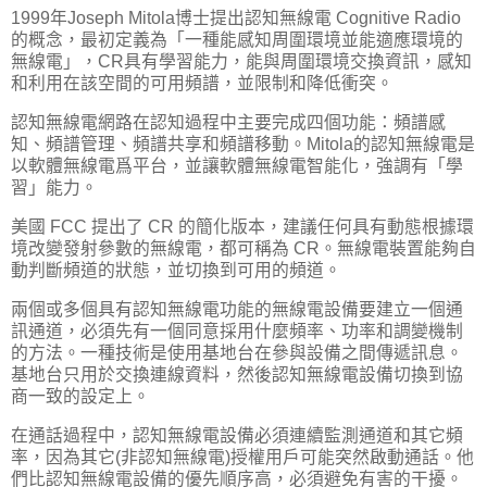
1999年Joseph Mitola博士提出認知無線電 Cognitive Radio
的概念，最初定義為「一種能感知周圍環境並能適應環境的
無線電」，CR具有學習能力，能與周圍環境交換資訊，感知
和利用在該空間的可用頻譜，並限制和降低衝突。
認知無線電網路在認知過程中主要完成四個功能：頻譜感
知、頻譜管理、頻譜共享和頻譜移動。Mitola的認知無線電是
以軟體無線電爲平台，並讓軟體無線電智能化，強調有「學
習」能力。
美國 FCC 提出了 CR 的簡化版本，建議任何具有動態根據環
境改變發射參數的無線電，都可稱為 CR。無線電裝置能夠自
動判斷頻道的狀態，並切換到可用的頻道。
兩個或多個具有認知無線電功能的無線電設備要建立一個通
訊通道，必須先有一個同意採用什麼頻率、功率和調變機制
的方法。一種技術是使用基地台在參與設備之間傳遞訊息。
基地台只用於交換連線資料，然後認知無線電設備切換到協
商一致的設定上。
在通話過程中，認知無線電設備必須連續監測通道和其它頻
率，因為其它(非認知無線電)授權用戶可能突然啟動通話。他
們比認知無線電設備的優先順序高，必須避免有害的干擾。