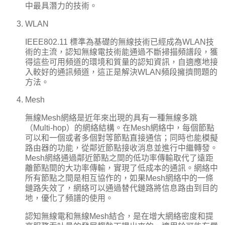
中最具潛力的技術。
WLAN
IEEE802.11 標準為基礎的無線技術已經成為WLAN技
術的主流，認知無線電技術能通過不斷掃描頻譜段，獲
得這些可用頻道的環境和質量的認知資訊，自適應地接
入較好的通訊頻道，這正是解決WLAN頻段擁擠問題的
方法。
Mesh
無線Mesh網絡是近年來出現的具有一種無線多跳
（Multi-hop）的網絡結構。在Mesh網絡中，每個節點
可以和一個或者多個對等節點直接通信；同時也能模擬
路由器的功能，從鄰近節點接收消息並進行中繼轉發。
Mesh網絡通過鄰近節點之間的低功率傳輸取代了遠距
離節點間的大功率傳輸，實現了低成本的通訊。網絡中
所有節點之間是相互協作的，如果Mesh網絡中的一條
鏈路失效了，網絡可以通過替代鏈路將信息路由到目的
地，優化了頻譜的使用。
認知無線電和無線Mesh結合，是在增大網絡密度和提