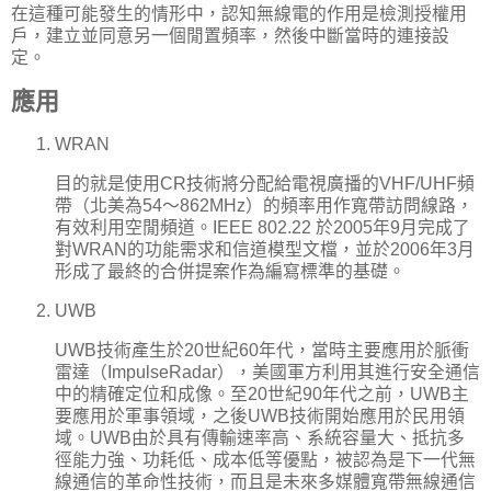
在這種可能發生的情形中，認知無線電的作用是檢測授權用
戶，建立並同意另一個閒置頻率，然後中斷當時的連接設
定。
應用
WRAN
目的就是使用CR技術將分配給電視廣播的VHF/UHF頻
帶（北美為54～862MHz）的頻率用作寬帶訪問線路，
有效利用空閒頻道。IEEE 802.22 於2005年9月完成了
對WRAN的功能需求和信道模型文檔，並於2006年3月
形成了最終的合併提案作為編寫標準的基礎。
UWB
UWB技術產生於20世紀60年代，當時主要應用於脈衝
雷達（ImpulseRadar），美國軍方利用其進行安全通信
中的精確定位和成像。至20世紀90年代之前，UWB主
要應用於軍事領域，之後UWB技術開始應用於民用領
域。UWB由於具有傳輸速率高、系統容量大、抵抗多
徑能力強、功耗低、成本低等優點，被認為是下一代無
線通信的革命性技術，而且是未來多媒體寬帶無線通信