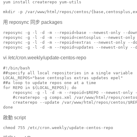
yum install createrepo yum-utils

mkdir -p /var/www/html/repos/centos/{base,centosplus,e
用 reposync 同步 packages
reposync -g -l -d -m --repoid=base --newest-only --down
reposync -g -l -d -m --repoid=centosplus --newest-only 
reposync -g -l -d -m --repoid=extras --newest-only --do
reposync -g -l -d -m --repoid=updates --newest-only --
vi /etc/cron.weekly/update-centos-repo
#!/bin/bash

##specify all local repositories in a single variable

LOCAL_REPOS="base centosplus extras updates epel"

##a loop to update repos one at a time 

for REPO in ${LOCAL_REPOS}; do

    reposync -g -l -d -m --repoid=$REPO --newest-only -
    #createrepo -g comps.xml /var/www/html/repos/centos
    createrepo --update /var/www/html/repos/centos/$REP
done
啟動 script
chmod 755 /etc/cron.weekly/update-centos-repo