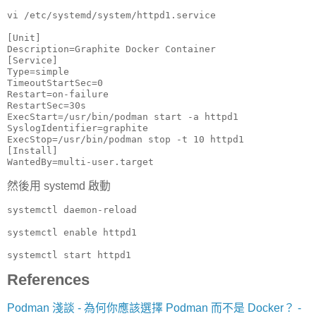
vi /etc/systemd/system/httpd1.service
[Unit]

Description=Graphite Docker Container

[Service]

Type=simple

TimeoutStartSec=0

Restart=on-failure

RestartSec=30s

ExecStart=/usr/bin/podman start -a httpd1

SyslogIdentifier=graphite

ExecStop=/usr/bin/podman stop -t 10 httpd1

[Install]

WantedBy=multi-user.target
然後用 systemd 啟動
systemctl daemon-reload

systemctl enable httpd1

systemctl start httpd1
References
Podman 淺談 - 為何你應該選擇 Podman 而不是 Docker？ -