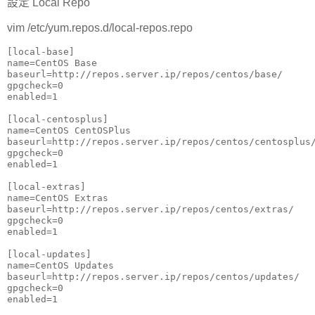
設定 Local Repo
vim /etc/yum.repos.d/local-repos.repo
[local-base]

name=CentOS Base

baseurl=http://repos.server.ip/repos/centos/base/

gpgcheck=0

enabled=1

[local-centosplus]

name=CentOS CentOSPlus

baseurl=http://repos.server.ip/repos/centos/centosplus/
gpgcheck=0

enabled=1

[local-extras]

name=CentOS Extras

baseurl=http://repos.server.ip/repos/centos/extras/

gpgcheck=0

enabled=1

[local-updates]

name=CentOS Updates

baseurl=http://repos.server.ip/repos/centos/updates/

gpgcheck=0

enabled=1