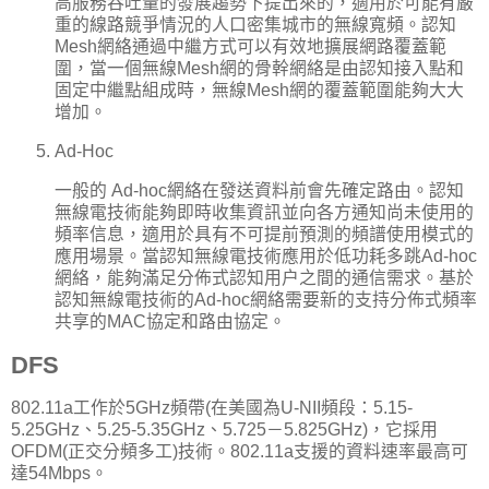
高服務吞吐量的發展趨勢下提出來的，適用於可能有嚴
重的線路競爭情況的人口密集城市的無線寬頻。認知
Mesh網絡通過中繼方式可以有效地擴展網路覆蓋範
圍，當一個無線Mesh網的骨幹網絡是由認知接入點和
固定中繼點組成時，無線Mesh網的覆蓋範圍能夠大大
增加。
Ad-Hoc
一般的 Ad-hoc網絡在發送資料前會先確定路由。認知
無線電技術能夠即時收集資訊並向各方通知尚未使用的
頻率信息，適用於具有不可提前預測的頻譜使用模式的
應用場景。當認知無線電技術應用於低功耗多跳Ad-hoc
網絡，能夠滿足分佈式認知用户之間的通信需求。基於
認知無線電技術的Ad-hoc網絡需要新的支持分佈式頻率
共享的MAC協定和路由協定。
DFS
802.11a工作於5GHz頻帶(在美國為U-NII頻段：5.15-
5.25GHz、5.25-5.35GHz、5.725－5.825GHz)，它採用
OFDM(正交分頻多工)技術。802.11a支援的資料速率最高可
達54Mbps。