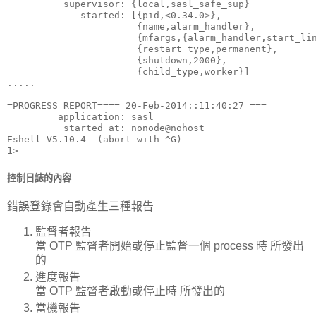
          supervisor: {local,sasl_safe_sup}

             started: [{pid,<0.34.0>},

                       {name,alarm_handler},

                       {mfargs,{alarm_handler,start_lin
                       {restart_type,permanent},

                       {shutdown,2000},

                       {child_type,worker}]

.....

=PROGRESS REPORT==== 20-Feb-2014::11:40:27 ===

         application: sasl

          started_at: nonode@nohost

Eshell V5.10.4  (abort with ^G)

1>
控制日誌的內容
錯誤登錄會自動產生三種報告
監督者報告
當 OTP 監督者開始或停止監督一個 process 時 所發出
的
進度報告
當 OTP 監督者啟動或停止時 所發出的
當機報告