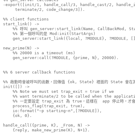
-export([init/1, handle_call/3, handle_cast/2, handle_i
     terminate/2, code_change/3]).

%% client functions

start_link() ->

    %% 呼叫 gen_server:start_link(Name, CallBackMod, St
    %% 第一個呼叫的是 Mod:init(StartArgs)

    gen_server:start_link({local, ?MODULE}, ?MODULE, []
new_prime(N) ->

    %% 20000 is a timeout (ms)

    gen_server:call(?MODULE, {prime, N}, 20000).

%% 6 server callback functions

%% 啟動時會被呼叫的函數，回傳值 {ok, State} 裡面的 State 會
init([]) ->

    %% Note we must set trap_exit = true if we 

    %% want terminate/2 to be called when the applicati
    %% 一定要設定 trap_exit 為 true，這樣在  app 停止時，才會呼
    process_flag(trap_exit, true),

    io:format("~p starting~n",[?MODULE]),

    {ok, 0}.

handle_call({prime, K}, _From, N) -> 

    {reply, make_new_prime(K), N+1}.
