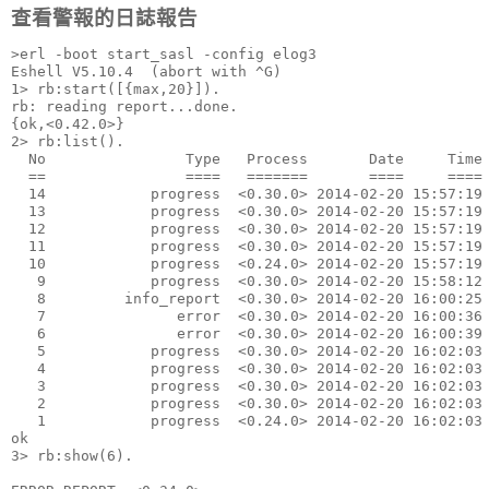
查看警報的日誌報告
>erl -boot start_sasl -config elog3

Eshell V5.10.4  (abort with ^G)

1> rb:start([{max,20}]).

rb: reading report...done.

{ok,<0.42.0>}

2> rb:list().

  No                Type   Process       Date     Time

  ==                ====   =======       ====     ====

  14            progress  <0.30.0> 2014-02-20 15:57:19

  13            progress  <0.30.0> 2014-02-20 15:57:19

  12            progress  <0.30.0> 2014-02-20 15:57:19

  11            progress  <0.30.0> 2014-02-20 15:57:19

  10            progress  <0.24.0> 2014-02-20 15:57:19

   9            progress  <0.30.0> 2014-02-20 15:58:12

   8         info_report  <0.30.0> 2014-02-20 16:00:25

   7               error  <0.30.0> 2014-02-20 16:00:36

   6               error  <0.30.0> 2014-02-20 16:00:39

   5            progress  <0.30.0> 2014-02-20 16:02:03

   4            progress  <0.30.0> 2014-02-20 16:02:03

   3            progress  <0.30.0> 2014-02-20 16:02:03

   2            progress  <0.30.0> 2014-02-20 16:02:03

   1            progress  <0.24.0> 2014-02-20 16:02:03

ok

3> rb:show(6).
