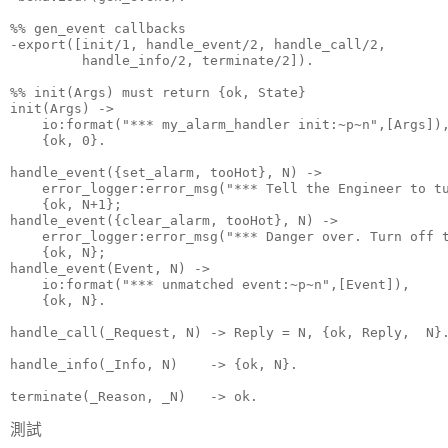
%% gen_event callbacks

-export([init/1, handle_event/2, handle_call/2, 

         handle_info/2, terminate/2]).

%% init(Args) must return {ok, State}

init(Args) ->

    io:format("*** my_alarm_handler init:~p~n",[Args]),
    {ok, 0}.

handle_event({set_alarm, tooHot}, N) ->

    error_logger:error_msg("*** Tell the Engineer to tu
    {ok, N+1};

handle_event({clear_alarm, tooHot}, N) ->

    error_logger:error_msg("*** Danger over. Turn off t
    {ok, N};

handle_event(Event, N) ->

    io:format("*** unmatched event:~p~n",[Event]),

    {ok, N}.

handle_call(_Request, N) -> Reply = N, {ok, Reply,  N}.
handle_info(_Info, N)    -> {ok, N}.

terminate(_Reason, _N)   -> ok.
測試