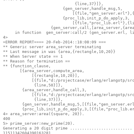
                              {line,37}]},

                         {gen_server,handle_msg,5,

                             [{file,"gen_server.erl"},{
                         {proc_lib,init_p_do_apply,3,

                             [{file,"proc_lib.erl"},{li
                    {gen_server,call,[area_server,{area
     in function  gen_server:call/2 (gen_server.erl, li
4>

=ERROR REPORT==== 20-Feb-2014::18:08:09 ===

** Generic server area_server terminating

** Last message in was {area,{rectangle,10,20}}

** When Server state == 1

** Reason for termination ==

** {function_clause,

       [{area_server,compute_area,

            [{rectangle,10,20}],

            [{file,"d:/projectcase/erlang/erlangotp/src
             {line,50}]},

        {area_server,handle_call,3,

            [{file,"d:/projectcase/erlang/erlangotp/src
             {line,37}]},

        {gen_server,handle_msg,5,[{file,"gen_server.erl
        {proc_lib,init_p_do_apply,3,[{file,"proc_lib.er
4> area_server:area({square, 20}).

400

5> prime_server:new_prime(20).

Generating a 20 digit prime ..........................

11511342604390163281
