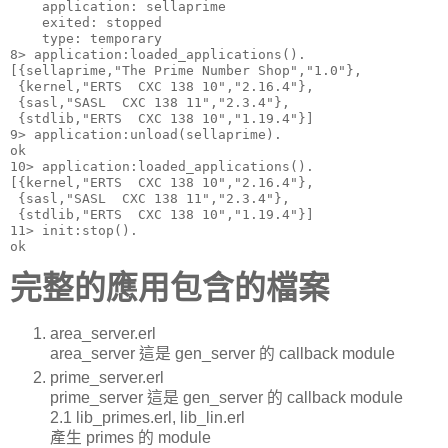
    application: sellaprime

    exited: stopped

    type: temporary

8> application:loaded_applications().

[{sellaprime,"The Prime Number Shop","1.0"},

 {kernel,"ERTS  CXC 138 10","2.16.4"},

 {sasl,"SASL  CXC 138 11","2.3.4"},

 {stdlib,"ERTS  CXC 138 10","1.19.4"}]

9> application:unload(sellaprime).

ok

10> application:loaded_applications().

[{kernel,"ERTS  CXC 138 10","2.16.4"},

 {sasl,"SASL  CXC 138 11","2.3.4"},

 {stdlib,"ERTS  CXC 138 10","1.19.4"}]

11> init:stop().

ok
完整的應用包含的檔案
area_server.erl
area_server 這是 gen_server 的 callback module
prime_server.erl
prime_server 這是 gen_server 的 callback module
2.1 lib_primes.erl, lib_lin.erl
產生 primes 的 module