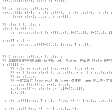
-export([area/1, start_link/0]).

%% gen_server callbacks

-export([init/1, handle_call/3, handle_cast/2, handle_i
     terminate/2, code_change/3]).

%% client functions

start_link() ->

    gen_server:start_link({local, ?MODULE}, ?MODULE, []
area(Thing) ->

    gen_server:call(?MODULE, {area, Thing}).

%% 6 server callback functions

%% 啟動時會被呼叫的函數，回傳值 {ok, State} 裡面的 State 會
init([]) ->

    %% Note we must set trap_exit = true if we 

    %% want terminate/2 to be called when the applicati
    %% is stopped

    %% 一定要設定 trap_exit 為 true，這樣在  app 停止時，才會呼
    process_flag(trap_exit, true),

    io:format("~p starting~n",[?MODULE]),

    {ok, 0}.

handle_call({area, Thing}, _From, N) -> {reply, compute
handle_cast(_Msg, N)  -> {noreply, N}.
