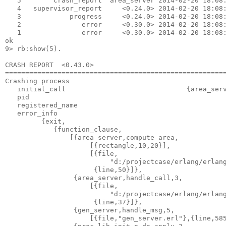
   5        crash_report  area_server 2014-02-20 18:08:
   4   supervisor_report     <0.24.0> 2014-02-20 18:08:
   3            progress     <0.24.0> 2014-02-20 18:08:
   2               error     <0.30.0> 2014-02-20 18:08:
   1               error     <0.30.0> 2014-02-20 18:08:
ok

9> rb:show(5).

CRASH REPORT  <0.43.0>                                 
=======================================================
Crashing process

   initial_call                              {area_serv
   pid                                                 
   registered_name                                     
   error_info

         {exit,

            {function_clause,

                [{area_server,compute_area,

                     [{rectangle,10,20}],

                     [{file,

                          "d:/projectcase/erlang/erlang
                      {line,50}]},

                 {area_server,handle_call,3,

                     [{file,

                          "d:/projectcase/erlang/erlang
                      {line,37}]},

                 {gen_server,handle_msg,5,

                     [{file,"gen_server.erl"},{line,585