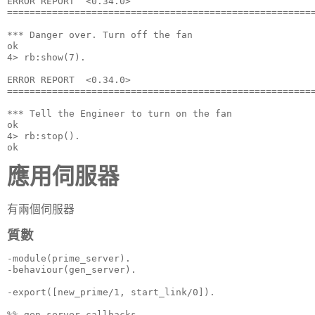
ERROR REPORT  <0.34.0>                                 
=======================================================
*** Danger over. Turn off the fan

ok

4> rb:show(7).

ERROR REPORT  <0.34.0>                                 
=======================================================
*** Tell the Engineer to turn on the fan

ok

4> rb:stop().

ok
應用伺服器
有兩個伺服器
質數
-module(prime_server).

-behaviour(gen_server).

-export([new_prime/1, start_link/0]).

%% gen_server callbacks
