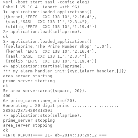
>erl -boot start_sasl -config elog3

Eshell V5.10.4  (abort with ^G)

1> application:loaded_applications().

[{kernel,"ERTS  CXC 138 10","2.16.4"},

 {sasl,"SASL  CXC 138 11","2.3.4"},

 {stdlib,"ERTS  CXC 138 10","1.19.4"}]

2> application:load(sellaprime).

ok

3> application:loaded_applications().

[{sellaprime,"The Prime Number Shop","1.0"},

 {kernel,"ERTS  CXC 138 10","2.16.4"},

 {sasl,"SASL  CXC 138 11","2.3.4"},

 {stdlib,"ERTS  CXC 138 10","1.19.4"}]

4> application:start(sellaprime).

*** my_alarm_handler init:{xyz,{alarm_handler,[]}}

area_server starting

prime_server starting

ok

5> area_server:area({square, 20}).

400

6> prime_server:new_prime(20).

Generating a 20 digit prime ...................

28361723754284313301

7> application:stop(sellaprime).

prime_server stopping

area_server stopping

ok

=INFO REPORT==== 21-Feb-2014::10:29:12 ===
