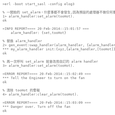
>erl -boot start_sasl -config elog3

% 一開始的 set_alarm，什麼事都不會發生,因為預設的處理器不做任何事
1> alarm_handler:set_alarm(tooHot).

ok

=INFO REPORT==== 20-Feb-2014::15:01:57 ===

    alarm_handler: {set,tooHot}

% 替換 alarm_handler

2> gen_event:swap_handler(alarm_handler, {alarm_handler
*** my_alarm_handler init:{xyz,{alarm_handler,[tooHot]}
ok

% 再一次呼叫 set_alarm 就會改用自訂的 alarm handler

3> alarm_handler:set_alarm(tooHot).

=ERROR REPORT==== 20-Feb-2014::15:02:49 ===

*** Tell the Engineer to turn on the fan

ok

% 清除 tooHot 的警報

4> alarm_handler:clear_alarm(tooHot).

=ERROR REPORT==== 20-Feb-2014::15:03:09 ===

*** Danger over. Turn off the fan

ok