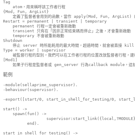
Tag

    atom，用來稱呼該工作者行程

{Mod, Fun, ArgList}

    定義了監督者會用到的函數，當作 apply(Mod, Fun, ArgList) 
Restart = permanent | transient | temporary

    permanent 行程一定會被重新啟動

    transient 只有在「因非正常結束碼而停止」之後，才會重新啟動

    temporary 不會被重新啟動

Shutdown

    停止 server 時所能耗用的最大時間，超過時間，就會被直接 kill

Type = worker | supervisor

    被監督行程的型別，我們可以在工作者行程的位置改放監督者行程，建
[Mod1]

    如果子行程是監督者或 gen_server 行為callback module，這就
範例
-module(sellaprime_supervisor).

-behaviour(supervisor).

-export([start/0, start_in_shell_for_testing/0, start_l
start() ->

    spawn(fun() ->

                  supervisor:start_link({local,?MODULE}
          end).

start_in_shell_for_testing() ->
