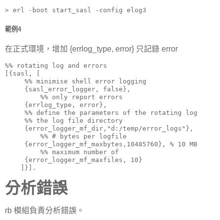
> erl -boot start_sasl -config elog3
範例4
在正式環境，增加 {errlog_type, error} 只記錄 error
%% rotating log and errors

[{sasl, [     

     %% minimise shell error logging

     {sasl_error_logger, false},

         %% only report errors

     {errlog_type, error},

     %% define the parameters of the rotating log

     %% the log file directory

     {error_logger_mf_dir,"d:/temp/error_logs"},    

         %% # bytes per logfile

     {error_logger_mf_maxbytes,10485760}, % 10 MB

         %% maximum number of

     {error_logger_mf_maxfiles, 10}

    ]}].
分析錯誤
rb 模組負責分析錯誤。