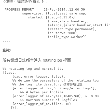
logfile，檔案的內容如下：
=PROGRESS REPORT==== 20-Feb-2014::12:00:59 ===

          supervisor: {local,sasl_safe_sup}

             started: [{pid,<0.35.0>},

                       {name,alarm_handler},

                       {mfargs,{alarm_handler,start_lin
                       {restart_type,permanent},

                       {shutdown,2000},

                       {child_type,worker}]

....
範例3
所有錯誤日誌都會進入 rotating log 裡面
%% rotating log and minimal tty

[{sasl, [

     {sasl_error_logger, false},    

     %% define the parameters of the rotating log

     %% the log file directory 這裡是填目錄

     {error_logger_mf_dir,"d:/temp/error_logs"},    

         %% # bytes per logfile

     {error_logger_mf_maxbytes,10485760}, % 10 MB

         %% maximum number of logfiles

     {error_logger_mf_maxfiles, 10}

    ]}].