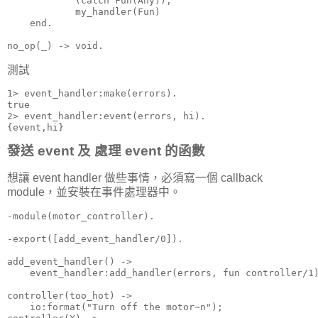
            (catch Fun(Any)),

            my_handler(Fun)

    end.

no_op(_) -> void.
測試
1> event_handler:make(errors).

true

2> event_handler:event(errors, hi).

{event,hi}
發送 event 及 處理 event 的函數
想讓 event handler 做些事情，必須寫一個 callback
module，並安裝在事件處理器中。
-module(motor_controller).

-export([add_event_handler/0]).

add_event_handler() ->

    event_handler:add_handler(errors, fun controller/1)
controller(too_hot) ->

    io:format("Turn off the motor~n");
