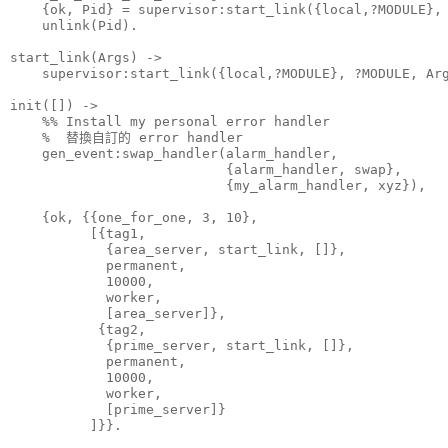
    {ok, Pid} = supervisor:start_link({local,?MODULE}, 
    unlink(Pid).

start_link(Args) ->

    supervisor:start_link({local,?MODULE}, ?MODULE, Arg
init([]) ->

    %% Install my personal error handler

    %  替換自訂的 error handler

    gen_event:swap_handler(alarm_handler, 

                           {alarm_handler, swap},

                           {my_alarm_handler, xyz}),

    {ok, {{one_for_one, 3, 10},

          [{tag1, 

            {area_server, start_link, []},

            permanent, 

            10000, 

            worker, 

            [area_server]},

           {tag2, 

            {prime_server, start_link, []},

            permanent, 

            10000, 

            worker, 

            [prime_server]}

          ]}}.