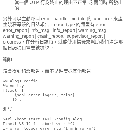
當一個 OTP 行為終止的理由不正常 或 關閉時 所發出
的
另外可以主動呼叫 error_handler module 的 function，來產
生幾種等級的日誌報告，error_type 的類型有 error |
error_report | info_msg | info_report | warning_msg |
warning_report | crash_report | supervisor_report |
progress，在分析日誌時，就能使用標籤來幫助我們決定那
個日誌項目需要被檢視。
範例1
這會得到錯誤報告，而不是進度或其他報告
%% elog1.config

%% no tty 

[{sasl, [

     {sasl_error_logger, false}

    ]}].
測試
>erl -boot start_sasl -config elog1

Eshell V5.10.4  (abort with ^G)

1> error_logger:error_msg("I'm Error\n").
