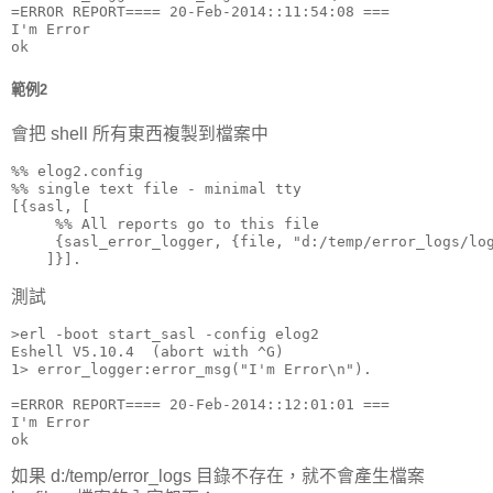
=ERROR REPORT==== 20-Feb-2014::11:54:08 ===

I'm Error

ok
範例2
會把 shell 所有東西複製到檔案中
%% elog2.config

%% single text file - minimal tty

[{sasl, [

     %% All reports go to this file

     {sasl_error_logger, {file, "d:/temp/error_logs/log
    ]}].
測試
>erl -boot start_sasl -config elog2

Eshell V5.10.4  (abort with ^G)

1> error_logger:error_msg("I'm Error\n").

=ERROR REPORT==== 20-Feb-2014::12:01:01 ===

I'm Error

ok
如果 d:/temp/error_logs 目錄不存在，就不會產生檔案