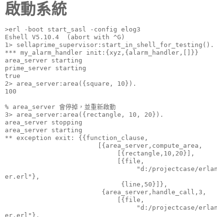
啟動系統
>erl -boot start_sasl -config elog3

Eshell V5.10.4  (abort with ^G)

1> sellaprime_supervisor:start_in_shell_for_testing().

*** my_alarm_handler init:{xyz,{alarm_handler,[]}}

area_server starting

prime_server starting

true

2> area_server:area({square, 10}).

100

% area_server 會停掉，並重新啟動

3> area_server:area({rectangle, 10, 20}).

area_server stopping

area_server starting

** exception exit: {{function_clause,

                        [{area_server,compute_area,

                             [{rectangle,10,20}],

                             [{file,

                                  "d:/projectcase/erlan
er.erl"},

                              {line,50}]},

                         {area_server,handle_call,3,

                             [{file,

                                  "d:/projectcase/erlan
er.erl"},
