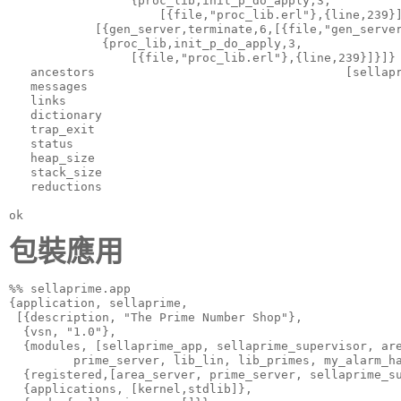
                 {proc_lib,init_p_do_apply,3,

                     [{file,"proc_lib.erl"},{line,239}]
            [{gen_server,terminate,6,[{file,"gen_server
             {proc_lib,init_p_do_apply,3,

                 [{file,"proc_lib.erl"},{line,239}]}]}

   ancestors                                   [sellapr
   messages                                            
   links                                               
   dictionary                                          
   trap_exit                                           
   status                                              
   heap_size                                           
   stack_size                                          
   reductions                                          
ok
包裝應用
%% sellaprime.app

{application, sellaprime, 

 [{description, "The Prime Number Shop"},

  {vsn, "1.0"},

  {modules, [sellaprime_app, sellaprime_supervisor, are
         prime_server, lib_lin, lib_primes, my_alarm_ha
  {registered,[area_server, prime_server, sellaprime_su
  {applications, [kernel,stdlib]},
