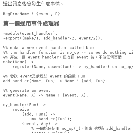
送出訊息後會發生什麼事情。
RegProcName ! {event, E}
第一個通用事件處理器
-module(event_handler).

-export([make/1, add_handler/2, event/2]).

%% make a new event handler called Name

%% the handler function is no_op -- so we do nothing wi
%% 產生一個 event handler，但收到 event 後，不做任何事情

make(Name) ->

    register(Name, spawn(fun() -> my_handler(fun no_op/
%% 發送 event及處理該 event 的函數 Fun

add_handler(Name, Fun) -> Name ! {add, Fun}.

%% generate an event

event(Name, X) -> Name ! {event, X}.

my_handler(Fun) ->

    receive

        {add, Fun1} ->

            my_handler(Fun1);

        {event, Any} ->

            % 一開始是使用 no_op(_)，後來可透過 add_handl