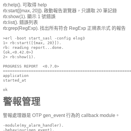
rb:help(). 可取得 help
rb:start([{max, 20}]). 啟動報告瀏覽器，只讀取 20 筆記錄
rb:show(1). 顯示 1 號錯誤
rb:list(). 錯誤列表
rb:grep(RegExp). 找出所有符合 RegExp 正規表示式 的報告
>erl -boot start_sasl -config elog3

1> rb:start([{max, 20}]).

rb: reading report...done.

{ok,<0.42.0>}

2> rb:show(1).

PROGRESS REPORT  <0.7.0>                               
=======================================================
application                                            
started_at                                             
ok
警報管理
警報處理器是 OTP gen_event 行為的 callback module。
-module(my_alarm_handler).

-behaviour(gen_event).
