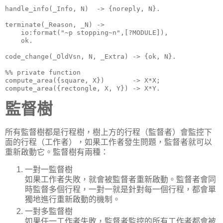
handle_info(_Info, N)  -> {noreply, N}.

terminate(_Reason, _N) -> 

    io:format("~p stopping~n",[?MODULE]),

    ok.

code_change(_OldVsn, N, _Extra) -> {ok, N}.

%% private function

compute_area({square, X})       -> X*X;

compute_area({rectongle, X, Y}) -> X*Y.
監督樹
所有監督樹都是行程樹，樹上方的行程（監督者）會監控下
面的行程（工作者），如果工作者發生問題，監督者就可以
重新啟動它。監督樹有兩種：
一對一監督樹
如果工作者失敗，就會被監督者重新啟動。監督者會同
時監督多個行程，一對一就是針對每一個行程，都會單
獨地進行重新啟動的機制。
一對多監督樹
如果任一工作者失敗，監督者監控的所有工作者都會被