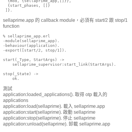
  {mod, {sellaprime_app,[]}},

  {start_phases, []}

 ]}.
sellaprime.app 的 callback module，必須有 start/2 跟 stop/1
function
% sellaprime_app.erl

-module(sellaprime_app).

-behaviour(application).

-export([start/2, stop/1]).

start(_Type, StartArgs) ->

    sellaprime_supervisor:start_link(StartArgs).

stop(_State) ->

    ok.
測試
application:loaded_applications(). 取得 otp 載入的
applications
application:load(sellaprime). 載入 sellaprime.app
application:start(sellaprime). 啟動 sellaprime
application:stop(sellaprime). 停止 sellaprime
application:unload(sellaprime). 卸載 sellaprime.app