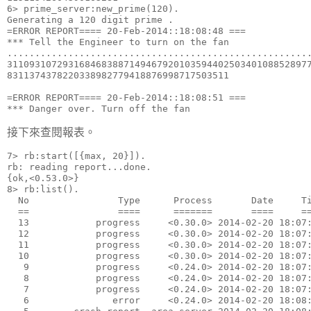
6> prime_server:new_prime(120).

Generating a 120 digit prime .

=ERROR REPORT==== 20-Feb-2014::18:08:48 ===

*** Tell the Engineer to turn on the fan

.......................................................
3110931072931684683887149467920103594402503401088528977
8311374378220338982779418876998717503511

=ERROR REPORT==== 20-Feb-2014::18:08:51 ===

*** Danger over. Turn off the fan
接下來查閱報表。
7> rb:start([{max, 20}]).

rb: reading report...done.

{ok,<0.53.0>}

8> rb:list().

  No                Type      Process       Date     Ti
  ==                ====      =======       ====     ==
  13            progress     <0.30.0> 2014-02-20 18:07:
  12            progress     <0.30.0> 2014-02-20 18:07:
  11            progress     <0.30.0> 2014-02-20 18:07:
  10            progress     <0.30.0> 2014-02-20 18:07:
   9            progress     <0.24.0> 2014-02-20 18:07:
   8            progress     <0.24.0> 2014-02-20 18:07:
   7            progress     <0.24.0> 2014-02-20 18:07:
   6               error     <0.24.0> 2014-02-20 18:08: