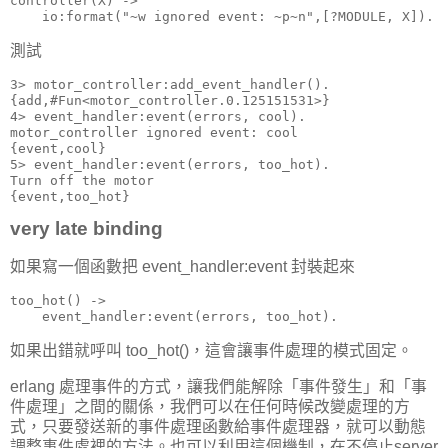
controller(X) ->

    io:format("~w ignored event: ~p~n",[?MODULE, X]).
測試
3> motor_controller:add_event_handler().

{add,#Fun<motor_controller.0.125151531>}

4> event_handler:event(errors, cool).

motor_controller ignored event: cool

{event,cool}

5> event_handler:event(errors, too_hot).

Turn off the motor

{event,too_hot}
very late binding
如果寫一個函數把 event_handler:event 封裝起來
too_hot() ->

    event_handler:event(errors, too_hot).
如果出錯就呼叫 too_hot()，這會讓事件處理的模式固定。
erlang 處理事件的方式，讓我們能解除「事件發生」和「事
件處理」之間的關係，我們可以在任何時候改變處理的方
式，只要發送新的事件處理函數給事件處理器，就可以動態
調整事件處裡的方法。也可以利用這個機制，在不停止server