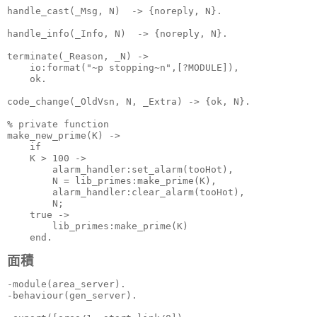
handle_cast(_Msg, N)  -> {noreply, N}.

handle_info(_Info, N)  -> {noreply, N}.

terminate(_Reason, _N) -> 

    io:format("~p stopping~n",[?MODULE]),

    ok.

code_change(_OldVsn, N, _Extra) -> {ok, N}.

% private function

make_new_prime(K) ->

    if

    K > 100 ->

        alarm_handler:set_alarm(tooHot),

        N = lib_primes:make_prime(K),

        alarm_handler:clear_alarm(tooHot),

        N;

    true ->

        lib_primes:make_prime(K)

    end.
面積
-module(area_server).

-behaviour(gen_server).
