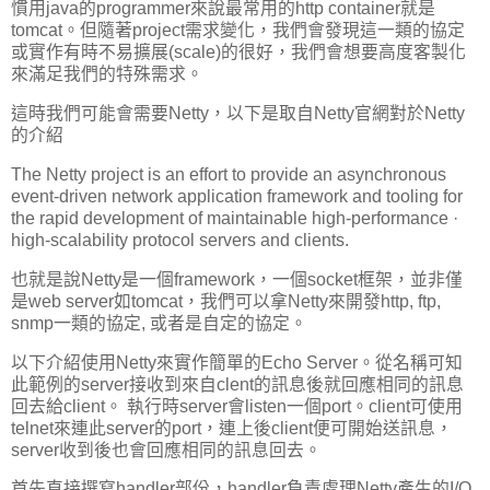
慣用java的programmer來說最常用的http container就是
tomcat。但隨著project需求變化，我們會發現這一類的協定
或實作有時不易擴展(scale)的很好，我們會想要高度客製化
來滿足我們的特殊需求。
這時我們可能會需要Netty，以下是取自Netty官網對於Netty
的介紹
The Netty project is an effort to provide an asynchronous
event-driven network application framework and tooling for
the rapid development of maintainable high-performance ·
high-scalability protocol servers and clients.
也就是說Netty是一個framework，一個socket框架，並非僅
是web server如tomcat，我們可以拿Netty來開發http, ftp,
snmp一類的協定, 或者是自定的協定。
以下介紹使用Netty來實作簡單的Echo Server。從名稱可知
此範例的server接收到來自clent的訊息後就回應相同的訊息
回去給client。 執行時server會listen一個port。client可使用
telnet來連此server的port，連上後client便可開始送訊息，
server收到後也會回應相同的訊息回去。
首先直接撰寫handler部份，handler負責處理Netty產生的I/O