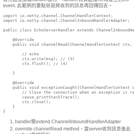
event. 此範例的重點就是將收到的訊息再回傳回去。
import io.netty.channel.ChannelHandlerContext;

import io.netty.channel.ChannelInboundHandlerAdapter;

public class EchoServerHandler extends ChannelInboundHa
    @Override

    public void channelRead(ChannelHandlerContext ctx, 
        // echo

        ctx.write(msg); // (3)

        ctx.flush(); // (4)

    }

    @Override

    public void exceptionCaught(ChannelHandlerContext c
        // Close the connection when an exception is ra
        cause.printStackTrace();

        ctx.close();

    }

handler需extend ChannelInboundHandlerAdapter
override channelRead method，當server收到訊息後此