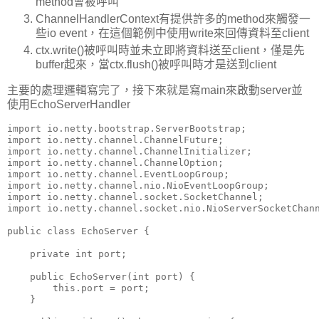
method會被呼叫
ChannelHandlerContext有提供許多的method來觸發一
些io event，在這個範例中使用write來回傳資料至client
ctx.write()被呼叫時並未立即將資料送至client，僅是先
buffer起來，當ctx.flush()被呼叫時才是送到client
主要的處理邏輯寫完了，接下來就是寫main來啟動server並
使用EchoServerHandler
import io.netty.bootstrap.ServerBootstrap;

import io.netty.channel.ChannelFuture;

import io.netty.channel.ChannelInitializer;

import io.netty.channel.ChannelOption;

import io.netty.channel.EventLoopGroup;

import io.netty.channel.nio.NioEventLoopGroup;

import io.netty.channel.socket.SocketChannel;

import io.netty.channel.socket.nio.NioServerSocketChann
public class EchoServer {

    private int port;

    public EchoServer(int port) {

        this.port = port;

    }
