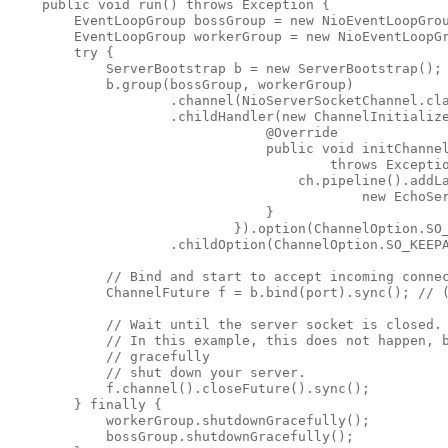
    public void run() throws Exception {

        EventLoopGroup bossGroup = new NioEventLoopGrou
        EventLoopGroup workerGroup = new NioEventLoopGr
        try {

            ServerBootstrap b = new ServerBootstrap(); 
            b.group(bossGroup, workerGroup)

                    .channel(NioServerSocketChannel.cla
                    .childHandler(new ChannelInitialize
                                @Override

                                public void initChannel
                                        throws Exceptio
                                    ch.pipeline().addLa
                                            new EchoSer
                                }

                            }).option(ChannelOption.SO_
                    .childOption(ChannelOption.SO_KEEPA
            // Bind and start to accept incoming connec
            ChannelFuture f = b.bind(port).sync(); // (
            // Wait until the server socket is closed.

            // In this example, this does not happen, b
            // gracefully

            // shut down your server.

            f.channel().closeFuture().sync();

        } finally {

            workerGroup.shutdownGracefully();

            bossGroup.shutdownGracefully();
