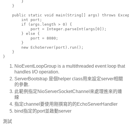
        }

    }

    public static void main(String[] args) throws Excep
        int port;

        if (args.length > 0) {

            port = Integer.parseInt(args[0]);

        } else {

            port = 8080;

        }

        new EchoServer(port).run();

    }

NioEventLoopGroup is a multithreaded event loop that
handles I/O operation.
ServerBootstrap 是個helper class用來設定server相關
的參數.
此範例指定NioServerSocketChannel來處理進來的連
線
指定channel要使用剛撰寫的的EchoServerHandler
bind指定的port並啟動server
測試