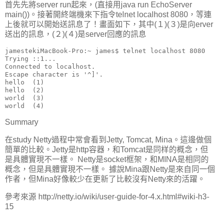
首先先將server run起來，(直接用java run EchoServer
main())。接著開終端機來下指令telnet localhost 8080，等連
上後就可以開始送訊息了！畫面如下，其中(１)(３)是向erver
送出的訊息，(２)(４)是server回應的訊息
jamestekiMacBook-Pro:~ james$ telnet localhost 8080

Trying ::1...

Connected to localhost.

Escape character is '^]'.

hello  (1)

hello  (2)

world  (3)

Summary
在study Netty過程中常會看到Jetty, Tomcat, Mina。這邊做個
簡單的比較。Jetty是http容器，和Tomcat是同样的概念，但
是具體實現不一樣。 Netty是socket框架，和MINA是相同的
概念，但是具體實現不一樣。 據說Mina跟Netty是來自同一個
作者，但Mina好像較少在更新了比較沒有Netty來的活躍。
參考來源 http://netty.io/wiki/user-guide-for-4.x.html#wiki-h3-
15