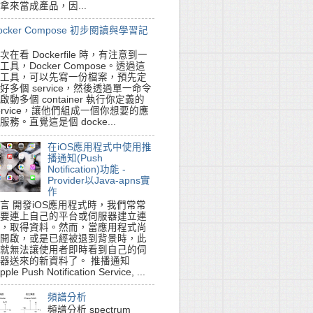
拿來當成產品，因...
ocker Compose 初步閱讀與學習記
次在看 Dockerfile 時，有注意到一
工具，Docker Compose。透過這
工具，可以先寫一份檔案，預先定
好多個 service，然後透過單一命令
啟動多個 container 執行你定義的
ervice，讓他們組成一個你想要的應
服務。直覺這是個 docke...
在iOS應用程式中使用推
播通知(Push
Notification)功能 -
Provider以Java-apns實
作
言 開發iOS應用程式時，我們常常
要連上自己的平台或伺服器建立連
，取得資料。然而，當應用程式尚
開啟，或是已經被退到背景時，此
就無法讓使用者即時看到自己的伺
器送來的新資料了。 推播通知
pple Push Notification Service, ...
頻譜分析
頻譜分析 spectrum