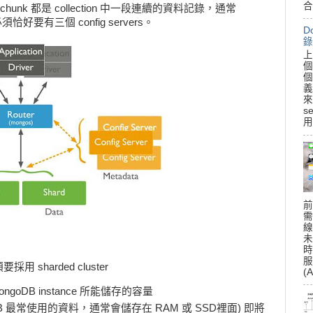
合
hunk 都是 collection 中一段連續的資料記錄，通常
好要有三個 config servers。
D
錄
上
個
個
義
來
s
用
前
需
線
未
時
服
sharded cluster
(A
ongoDB instance 所能儲存的容量
ongoDB 最常使用的資料，通常會儲存在 RAM 或 SSD裡面) 即將