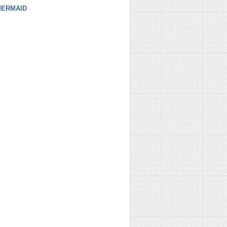
ERMAID
ta/s1 --logpath /home/mongodb/shard/logs/s1.log --logapp
ata/s2 --logpath /home/mongodb/shard/logs/s2.log --logap
godb/shard/data/config --logpath /home/mongodb/shard/log
logpath /home/mongodb/shard/logs/route.log --logappend -