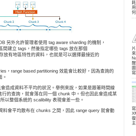
耗
用
何
ongoDB 另外允許管理者使用 tag aware sharding 的機制，
的區間建立 tags，然後指定哪些 tags 放在那個
片
來
適合存放有地區特性的資料，也就是可以選擇最接近的
N
醒
圖
eries，range based partitioning 效能會比較好，因為查詢的
寫
面。
tioning 可能會造成資料不平均的狀況。舉例來說，如果是跟著時間線
ge 進行的查詢，就會落在同一個 chunk 中。但也因此會造成某
，所以整個系統的 scalibility 表現會差一些。
寫
g 會確保資料會平均散布在 chunks 之間，因此 range query 就會動
X
復
主