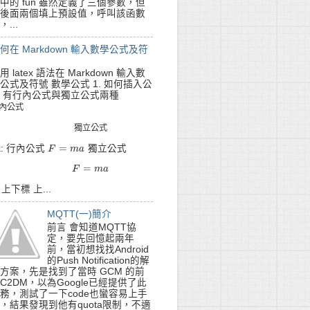
中的 fun 雖然定義了三個參數，但
後面兩個填上預設值，呼叫該函數
，...
何在 Markdown 輸入數學公式及符
用 latex 語法在 Markdown 輸入數
公式及符號 數學公式 1. 如何插入公
 有行內公式與獨立公式兩種
內
公
式
內
公
式
獨
立
公
式
獨
立
公
式
=
x: 行內公式
獨立公式
F
F
=
m
a
m
a
=
F
=
m
F
a
m
a
. 上下標 上...
MQTT(一)簡介
前言 會知道MQTT協
定，要先回憶起兩年
前，當初想找找Android
的Push Notification的解
方案，先是找到了當時 GCM 的前
C2DM，以為Google已經提供了此
務，測試了一下code也蠻容易上手
，結果發現到他有quota限制，不適