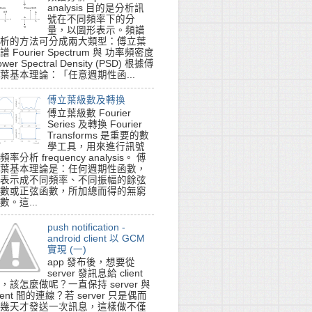
analysis 目的是分析訊
號在不同頻率下的分
量，以圖形表示。頻譜
析的方法可分成兩大類型：傅立葉
譜 Fourier Spectrum 與 功率頻密度
ower Spectral Density (PSD) 根據傅
葉基本理論：「任意週期性函...
傅立葉級數及轉換
傅立葉級數 Fourier
Series 及轉換 Fourier
Transforms 是重要的數
學工具，用來進行訊號
頻率分析 frequency analysis。 傅
葉基本理論是：任何週期性函數，
表示成不同頻率、不同振幅的餘弦
數或正弦函數，所加總而得的無窮
數。這...
push notification -
android client 以 GCM
實現 (一)
app 發布後，想要從
server 發訊息給 client
，該怎麼做呢？一直保持 server 與
lient 間的連線？若 server 只是偶而
幾天才發送一次訊息，這樣做不僅