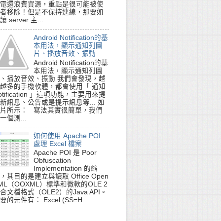
電還浪費資源，重點是很可能被使
者移除！但是不保持連線，那要如
讓 server 主...
Android Notification的基
本用法，顯示通知列圖
片、播放音效、振動
Android Notification的基
本用法，顯示通知列圖
、播放音效、振動 我們會發現，越
越多的手機軟體，都會使用「 通知
otification 」這項功能，主要用來提
新訊息、公告或是提示訊息等... 如
片所示： 寫法其實很簡單，我們
一個測...
如何使用 Apache POI
處理 Excel 檔案
Apache POI 是 Poor
Obfuscation
Implementation 的縮
，其目的是建立與讀取 Office Open
ML（OOXML）標準和微軟的OLE 2
合文檔格式（OLE2）的Java API。
要的元件有： Excel (SS=H...