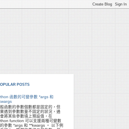
OPULAR POSTS
ython 函數的可變參數 *args 和
kwargs
般函數的參數個數都是固定的，但
果遇到參數數量不固定的狀況，通
會將某些參數填上預設值，在
ython function 可以支援兩種可變數
的參數 *args 和 **kwargs 。 以下例