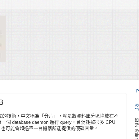
P
B
p
**
一
水平擴充的技術，中文稱為「分片」，就是將資料庫分區塊放在不
如
atabase daemon 進行 query，會消耗掉很多 CPU
常
a sets 也可能會超過單一台機器所能提供的硬碟容量。
p
量