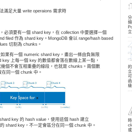
無法滿足大量 write operaions 需求時
分
頻
P
立
ing，必須要有一個 shard key，在 collection 中要選擇一個
pund filed 作為 shard key。MongoDB 會以 range/hash based
values 切割為 chunks。
g 現在如果有一個 numeric shard key，畫出一條由負無限
 key 上每一個 key 的數值都會落在數線上某一點，
成幾個不會互相重疊的線段，也就是 chunks。兩個數
的
立
放在同一個 chunk 中。
可
函
級
算 shard key 的 hash value，使用這個 hash 建立
時
 shard key，不一定會區分在同一個 chunk 中。
c
或