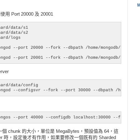
M
 Port 20000 及 20001
ard/data/s1

ard/data/s2

ard/logs

ongod --port 20000 --fork --dbpath /home/mongodb/shard/da
ongod --port 20001 --fork --dbpath /home/mongodb/shard/d
rver
ard/data/config

ongod --configsvr --fork --port 30000 --dbpath /home/mon
ongos --port 40000 --configdb localhost:30000 --fork  --
ster 每一個 chunk 的大小，單位是 MegaBytes，預設值為 64，這
er 時，設定後才有作用，如果要修改一個既有的 Sharded