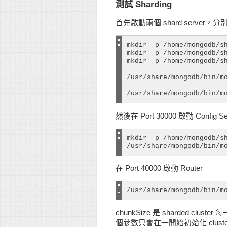
測試 Sharding
首先啟動兩個 shard server，分別使用
mkdir -p /home/mongodb/sh
mkdir -p /home/mongodb/sh
mkdir -p /home/mongodb/sh
/usr/share/mongodb/bin/m
/usr/share/mongodb/bin/m
然後在 Port 30000 啟動 Config Se
mkdir -p /home/mongodb/sh
/usr/share/mongodb/bin/m
在 Port 40000 啟動 Router
/usr/share/mongodb/bin/m
chunkSize 是 sharded clu
個參數只會在一開始初始化 clust