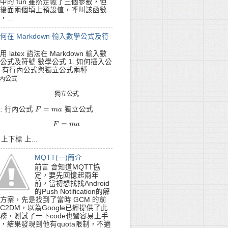
中的 fun 雖然定義了三個參數，但
後面兩個填上預設值，呼叫該函數
，...
何在 Markdown 輸入數學公式及符
用 latex 語法在 Markdown 輸入數
公式及符號 數學公式 1. 如何插入公
 有行內公式與獨立公式兩種
內
公
式
內
公
式
獨
立
公
式
獨
立
公
式
=
x: 行內公式
獨立公式
F
F
=
m
a
m
a
=
F
=
m
F
a
m
a
. 上下標 上...
MQTT(一)簡介
前言 會知道MQTT協
定，要先回憶起兩年
前，當初想找找Android
的Push Notification的解
方案，先是找到了當時 GCM 的前
C2DM，以為Google已經提供了此
務，測試了一下code也蠻容易上手
，結果發現到他有quota限制，不適