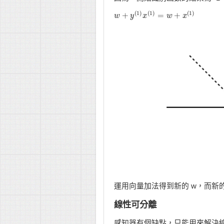
(
1
)
(
1
)
(
1
)
+
=
+
w
w
+
y
(
y
1
)
x
(
x
1
)
=
w
+
x
w
(
1
)
x
運用向量加法得到新的 w，而新的 w 
線性可分離
感知器有個缺點，只能用來解決