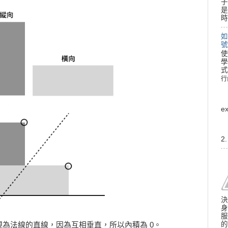
子
是
時
如
號
使
學
式
行
行
e
2
決
身
服
的
t) 視為法線的直線，因為互相垂直，所以內積為 0。