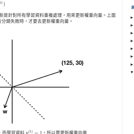
=
y
(
i
)
)
(
)
)
i
更新是針對所有學習資料重複處理，用來更新權重向量。上面
行分類失敗時，才要去更新權重向量。
(
1
)
=
1
1，而學習資料
，所以要更新權重向量
y
y
(
1
)
=
1