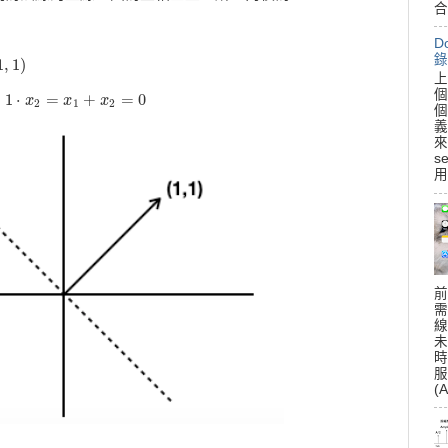
合
D
錄
1
,
1
)
上
個
+
1
⋅
=
+
=
0
x
2
=
0
x
x
x
2
1
2
個
義
來
s
用
前
需
線
未
時
服
(A