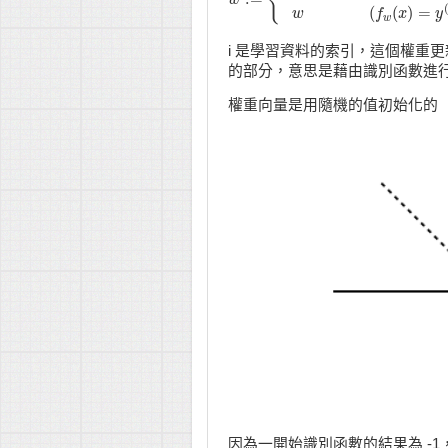
w
w
:=
{
w
+
y
(
i
)
x
(
i
)
(
f
w
(
x
)
≠
y
(
i
)
)
w
(
f
w
(
x
)
(
(
)
=
w
f
x
y
w
i 是學習資料的索引，這個權重
的部分，意思是藉由識別函數進
權重向量是用隨機的值初始化的
因為一開始識別函數的結果為 -