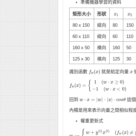
準備機器學習的資料
矩形大小
形狀
x
x
1
x
x
2
1
2
80 x 150
縱向
80
150
60 x 110
縱向
60
110
160 x 50
橫向
160
50
125 x 30
橫向
125
30
(
)
識別函數
就是給定向量
f
f
w
(
x
x
)
x
x
w
1
(
⋅
≥
0
)
{
w
x
(
)
=
f
f
w
(
x
x
)
=
{
1
(
w
⋅
x
≥
0
)
−
1
(
w
⋅
x
<
0
)
w
−
1
(
⋅
<
0
)
w
x
⋅
=
|
|
⋅
|
|
⋅
回到
這個
w
w
⋅
x
=
x
|
w
|
⋅
|
x
w
|
⋅
c
o
s
x
𝜃
c
o
s
θ
內積是用來表示向量之間相似程度
權重更新式
{
(
)
(
)
+
(
(
)
≠
i
i
w
y
x
f
x
w
:
=