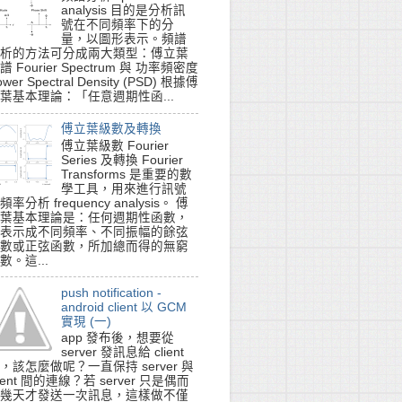
analysis 目的是分析訊
號在不同頻率下的分
量，以圖形表示。頻譜
析的方法可分成兩大類型：傅立葉
譜 Fourier Spectrum 與 功率頻密度
ower Spectral Density (PSD) 根據傅
葉基本理論：「任意週期性函...
傅立葉級數及轉換
傅立葉級數 Fourier
Series 及轉換 Fourier
Transforms 是重要的數
學工具，用來進行訊號
頻率分析 frequency analysis。 傅
葉基本理論是：任何週期性函數，
表示成不同頻率、不同振幅的餘弦
數或正弦函數，所加總而得的無窮
數。這...
push notification -
android client 以 GCM
實現 (一)
app 發布後，想要從
server 發訊息給 client
，該怎麼做呢？一直保持 server 與
lient 間的連線？若 server 只是偶而
幾天才發送一次訊息，這樣做不僅