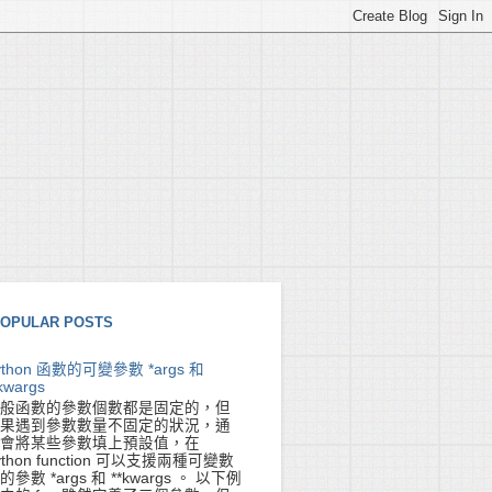
OPULAR POSTS
ython 函數的可變參數 *args 和
kwargs
般函數的參數個數都是固定的，但
果遇到參數數量不固定的狀況，通
會將某些參數填上預設值，在
ython function 可以支援兩種可變數
的參數 *args 和 **kwargs 。 以下例