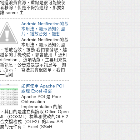
電還浪費資源，重點是很可能被使
者移除！但是不保持連線，那要如
讓 server 主...
Android Notification的基
本用法，顯示通知列圖
片、播放音效、振動
Android Notification的基
本用法，顯示通知列圖
、播放音效、振動 我們會發現，越
越多的手機軟體，都會使用「 通知
otification 」這項功能，主要用來提
新訊息、公告或是提示訊息等... 如
片所示： 寫法其實很簡單，我們
一個測...
如何使用 Apache POI
處理 Excel 檔案
Apache POI 是 Poor
Obfuscation
Implementation 的縮
，其目的是建立與讀取 Office Open
ML（OOXML）標準和微軟的OLE 2
合文檔格式（OLE2）的Java API。
要的元件有： Excel (SS=H...