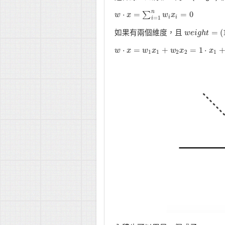
n
⋅
=
=
0
∑
w
w
⋅
x
=
x
∑
i
=
1
n
w
i
x
i
w
=
0
x
i
i
=
1
i
=
(
如果有兩個維度，且
w
w
e
e
i
i
g
g
h
h
t
=
t
(
1
,
1
)
⋅
=
+
=
1
⋅
w
w
⋅
x
=
x
w
1
x
w
1
+
x
w
2
x
2
w
=
1
⋅
x
x
1
+
1
⋅
x
2
=
x
x
1
+
1
1
2
2
1