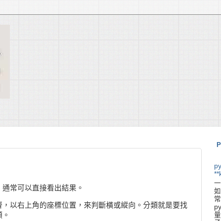
P
p
**
一
，通常可以直接看出結果。
如
常
齊，以右上角的座標位置，來判斷橫或縱向。分類就是要找
p
類。
量