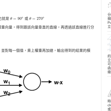
分
=
90
=
270
o
o
也就是
或
θ
𝜃
=
90
o
θ
𝜃
=
270
o
頻
P
立
權重向量，得到跟該向量垂直的直線，再透過該直線進行分
，並對每一個值，乘上權重再加總，輸出得到的結果的模
的
立
可
函
級
時
c
或