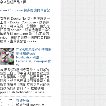
拿來當成產品，因...
ocker Compose 初步閱讀與學習記
次在看 Dockerfile 時，有注意到一
工具，Docker Compose。透過這
工具，可以先寫一份檔案，預先定
好多個 service，然後透過單一命令
啟動多個 container 執行你定義的
ervice，讓他們組成一個你想要的應
服務。直覺這是個 docke...
在iOS應用程式中使用推
播通知(Push
Notification)功能 -
Provider以Java-apns實
作
言 開發iOS應用程式時，我們常常
要連上自己的平台或伺服器建立連
，取得資料。然而，當應用程式尚
開啟，或是已經被退到背景時，此
就無法讓使用者即時看到自己的伺
器送來的新資料了。 推播通知
pple Push Notification Service, ...
頻譜分析
頻譜分析 spectrum