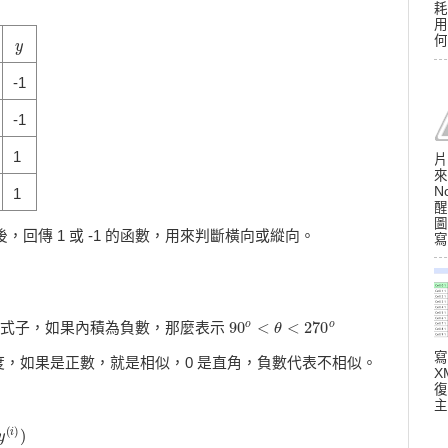
耗
用
何
y
y
-1
-1
1
片
來
N
1
醒
圖
後，回傳 1 或 -1 的函數，用來判斷橫向或縱向。
寫
90
<
<
270
o
o
式子，如果內積為負數，那麼表示
90
o
<
𝜃
<
θ
270
o
寫
，如果是正數，就是相似，0 是直角，負數代表不相似。
X
復
主
(
)
)
i
y