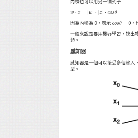
內積也可以用另一個式子
⋅
=
|
|
⋅
|
|
⋅
w
w
⋅
x
=
x
|
w
|
⋅
|
x
w
|
⋅
c
o
s
x
𝜃
c
o
s
θ
=
0
因為內積為 0，表示
，
c
c
o
o
s
s
θ
𝜃
=
0
一般來說是要用機器學習，找出
類。
感知器
感知器是一個可以接受多個輸入
型。