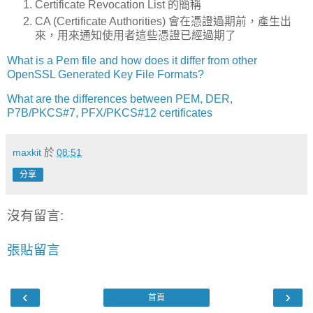
Certificate Revocation List 的簡稱
CA (Certificate Authorities) 會在憑證過期前，產生出
來，用來通知使用者這些憑證已經過期了
What is a Pem file and how does it differ from other
OpenSSL Generated Key File Formats?
What are the differences between PEM, DER,
P7B/PKCS#7, PFX/PKCS#12 certificates
maxkit
於
08:51
分享
沒有留言:
張貼留言
‹
›
首頁