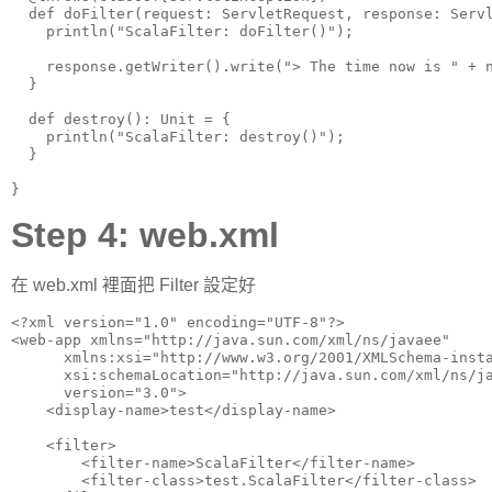
  def doFilter(request: ServletRequest, response: Servl
    println("ScalaFilter: doFilter()");

    response.getWriter().write("> The time now is " + n
  }

  def destroy(): Unit = {

    println("ScalaFilter: destroy()");

  }

}
Step 4: web.xml
在 web.xml 裡面把 Filter 設定好
<?xml version="1.0" encoding="UTF-8"?>

<web-app xmlns="http://java.sun.com/xml/ns/javaee"

      xmlns:xsi="http://www.w3.org/2001/XMLSchema-insta
      xsi:schemaLocation="http://java.sun.com/xml/ns/ja
      version="3.0">

    <display-name>test</display-name>

    <filter>

        <filter-name>ScalaFilter</filter-name>

        <filter-class>test.ScalaFilter</filter-class>
