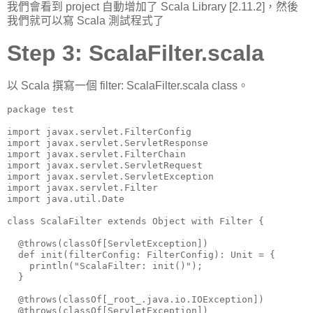
我們會看到 project 自動增加了 Scala Library [2.11.2]，然後
我們就可以寫 Scala 測試程式了
Step 3: ScalaFilter.scala
以 Scala 撰寫一個 filter: ScalaFilter.scala class。
package test

import javax.servlet.FilterConfig

import javax.servlet.ServletResponse

import javax.servlet.FilterChain

import javax.servlet.ServletRequest

import javax.servlet.ServletException

import javax.servlet.Filter

import java.util.Date

class ScalaFilter extends Object with Filter {

  @throws(classOf[ServletException])

  def init(filterConfig: FilterConfig): Unit = {

    println("ScalaFilter: init()");

  }

  @throws(classOf[_root_.java.io.IOException])

  @throws(classOf[ServletException])
