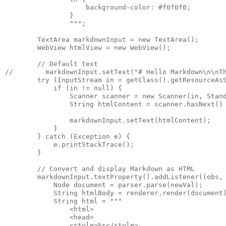
                    background-color: #f0f0f0;

                }

                """;

        TextArea markdownInput = new TextArea();

        WebView htmlView = new WebView();

        // Default text

//        markdownInput.setText("# Hello Markdown\n\nTh
        try (InputStream in = getClass().getResourceAsS
            if (in != null) {

                Scanner scanner = new Scanner(in, Stand
                String htmlContent = scanner.hasNext() 
                markdownInput.setText(htmlContent);

            }

        } catch (Exception e) {

            e.printStackTrace();

        }

        // Convert and display Markdown as HTML

        markdownInput.textProperty().addListener((obs, 
            Node document = parser.parse(newVal);

            String htmlBody = renderer.render(document)
            String html = """

                <html>

                <head>

                <style>%s</style>
