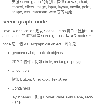
支援 scene graph 的類別，提供 canvas, chart,
control, effect, image, input, layout, media, paint,
shape, text, transform, web 等等功能
scene graph, node
JavaFX application 是以 Scene Graph 實作，建構 GUI
application 的起點就是 scene graph，裡面是 nodes。
node 是一個 visual/graphical object，可能是
geometrical (graphical) objects
2D/3D 物件，例如 circle, rectangle, polygon
UI controls
例如 Button, Checkbox, Text Area
Containers
layut panes，例如 Border Pane, Grid Pane, Flow
Pane