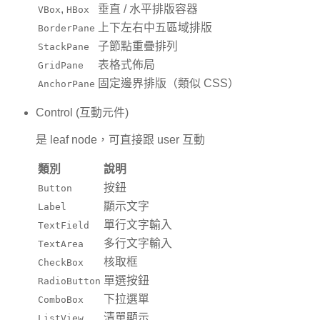
,
垂直 / 水平排版容器
VBox
HBox
上下左右中五區域排版
BorderPane
子節點重疊排列
StackPane
表格式佈局
GridPane
固定邊界排版（類似 CSS）
AnchorPane
Control (互動元件)
是 leaf node，可直接跟 user 互動
類別
說明
按鈕
Button
顯示文字
Label
單行文字輸入
TextField
多行文字輸入
TextArea
核取框
CheckBox
單選按鈕
RadioButton
下拉選單
ComboBox
清單顯示
ListView