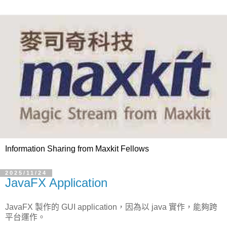
Information Sharing from Maxkit Fellows
2025/11/24
JavaFX Application
JavaFX 製作的 GUI application，因為以 java 實作，能夠跨
平台運作。