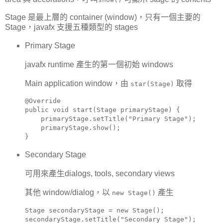
Stage 是最上層的 container (window)，只有一個主要的
Stage，javafx 支援五種類型的 stages
Primary Stage
javafx runtime 產生的第一個初始 windows
Main application window，由
取得
star(Stage)
@Override

public void start(Stage primaryStage) {

    primaryStage.setTitle("Primary Stage");

    primaryStage.show();

}
Secondary Stage
可用來產生dialogs, tools, secondary views
其他 window/dialog，以
產生
new Stage()
Stage secondaryStage = new Stage();

secondaryStage.setTitle("Secondary Stage");
