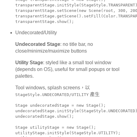
transparentStage.initStyle(StageStyle.TRANSPARENT)
transparentStage.setScene(new Scene(root, 300, 200
transparentStage.getScene().setFill(Color.TRANSPAR
transparentStage.show();
Undecorated/Utility
Undecorated Stage
: no title bar, no
close/minimize/maximize buttons
Utility Stage
: styled like a small tool window
(depends on OS), useful for small popups or tool
palettes.
Tool windows, splash screens，以
產生
StageStyle.UNDECORATED/UTILITY
Stage undecoratedStage = new Stage();

undecoratedStage.initStyle(StageStyle.UNDECORATED)
undecoratedStage.show();

Stage utilityStage = new Stage();

utilityStage.initStyle(StageStyle.UTILITY);
