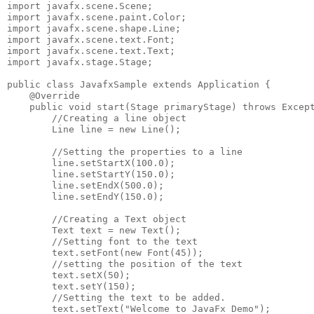
import javafx.scene.Scene;

import javafx.scene.paint.Color;

import javafx.scene.shape.Line;

import javafx.scene.text.Font;

import javafx.scene.text.Text;

import javafx.stage.Stage;

public class JavafxSample extends Application {

    @Override

    public void start(Stage primaryStage) throws Except
        //Creating a line object

        Line line = new Line();

        //Setting the properties to a line

        line.setStartX(100.0);

        line.setStartY(150.0);

        line.setEndX(500.0);

        line.setEndY(150.0);

        //Creating a Text object

        Text text = new Text();

        //Setting font to the text

        text.setFont(new Font(45));

        //setting the position of the text

        text.setX(50);

        text.setY(150);

        //Setting the text to be added.

        text.setText("Welcome to JavaFx Demo");
