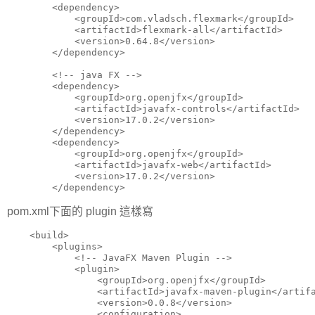
        <dependency>

            <groupId>com.vladsch.flexmark</groupId>

            <artifactId>flexmark-all</artifactId>

            <version>0.64.8</version>

        </dependency>

        <!-- java FX -->

        <dependency>

            <groupId>org.openjfx</groupId>

            <artifactId>javafx-controls</artifactId>

            <version>17.0.2</version>

        </dependency>

        <dependency>

            <groupId>org.openjfx</groupId>

            <artifactId>javafx-web</artifactId>

            <version>17.0.2</version>

        </dependency>
pom.xml下面的 plugin 這樣寫
    <build>

        <plugins>

            <!-- JavaFX Maven Plugin -->

            <plugin>

                <groupId>org.openjfx</groupId>

                <artifactId>javafx-maven-plugin</artifa
                <version>0.0.8</version>

                <configuration>
