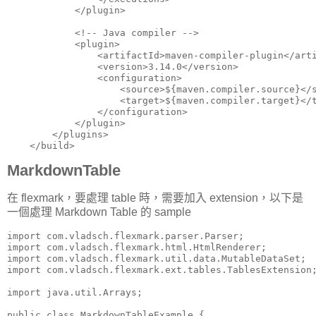
            </plugin>

            <!-- Java compiler -->

            <plugin>

                <artifactId>maven-compiler-plugin</arti
                <version>3.14.0</version>

                <configuration>

                    <source>${maven.compiler.source}</s
                    <target>${maven.compiler.target}</t
                </configuration>

            </plugin>

        </plugins>

    </build>
MarkdownTable
在 flexmark，要處理 table 時，需要加入 extension，以下是
一個處理 Markdown Table 的 sample
import com.vladsch.flexmark.parser.Parser;

import com.vladsch.flexmark.html.HtmlRenderer;

import com.vladsch.flexmark.util.data.MutableDataSet;

import com.vladsch.flexmark.ext.tables.TablesExtension;
import java.util.Arrays;

public class MarkdownTableExample {
