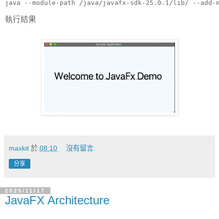
java --module-path /java/javafx-sdk-25.0.1/lib/ --add-
執行結果
maxkit
於
08:10
沒有留言:
分享
2025/11/17
JavaFX Architecture