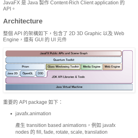
JavaFX 是 Java 製作 Content-Rich Client application 的
API。
Architecture
整個 API 的架構如下，包含了 2D 3D Graphic 以及 Web
Engine，還有 GUI 的 UI 元件
重要的 API package 如下：
javafx.animation
產生 transition based animations，例如 javafx
nodes 的 fill, fade, rotate, scale, translation