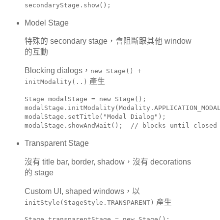
secondaryStage.show();
Model Stage
特殊的 secondary stage，會阻斷跟其他 window
的互動
Blocking dialogs，
new Stage() +
產生
initModality(..)
Stage modalStage = new Stage();

modalStage.initModality(Modality.APPLICATION_MODAL
modalStage.setTitle("Modal Dialog");

modalStage.showAndWait();  // blocks until closed
Transparent Stage
沒有 title bar, border, shadow，沒有 decorations
的 stage
Custom UI, shaped windows，以
產生
initStyle(StageStyle.TRANSPARENT)
Stage transparentStage = new Stage();
