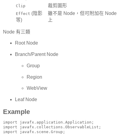
裁剪圖形
Clip
(陰影
雖不是 Node，但可附加在 Node
Effect
等)
上
Node 有三類
Root Node
Branch/Parent Node
Group
Region
WebView
Leaf Node
Example
import javafx.application.Application;

import javafx.collections.ObservableList;

import javafx.scene.Group;
