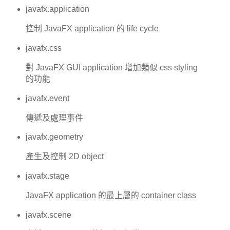
javafx.application
控制 JavaFX application 的 life cycle
javafx.css
對 JavaFX GUI application 增加類似 css styling
的功能
javafx.event
傳遞及處理事件
javafx.geometry
產生及控制 2D object
javafx.stage
JavaFX application 的最上層的 container class
javafx.scene