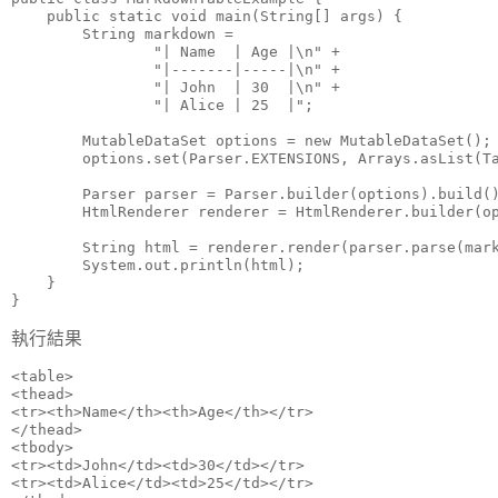
    public static void main(String[] args) {

        String markdown =

                "| Name  | Age |\n" +

                "|-------|-----|\n" +

                "| John  | 30  |\n" +

                "| Alice | 25  |";

        MutableDataSet options = new MutableDataSet();

        options.set(Parser.EXTENSIONS, Arrays.asList(Ta
        Parser parser = Parser.builder(options).build()
        HtmlRenderer renderer = HtmlRenderer.builder(op
        String html = renderer.render(parser.parse(mark
        System.out.println(html);

    }

}
執行結果
<table>

<thead>

<tr><th>Name</th><th>Age</th></tr>

</thead>

<tbody>

<tr><td>John</td><td>30</td></tr>

<tr><td>Alice</td><td>25</td></tr>
