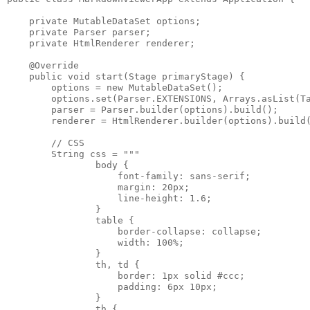
    private MutableDataSet options;

    private Parser parser;

    private HtmlRenderer renderer;

    @Override

    public void start(Stage primaryStage) {

        options = new MutableDataSet();

        options.set(Parser.EXTENSIONS, Arrays.asList(Ta
        parser = Parser.builder(options).build();

        renderer = HtmlRenderer.builder(options).build(
        // CSS

        String css = """

                body {

                    font-family: sans-serif;

                    margin: 20px;

                    line-height: 1.6;

                }

                table {

                    border-collapse: collapse;

                    width: 100%;

                }

                th, td {

                    border: 1px solid #ccc;

                    padding: 6px 10px;

                }

                th {
