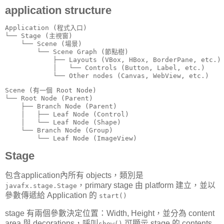
application structure
Application (程式入口)

└── Stage (主視窗)

    └── Scene (場景)

        └── Scene Graph (節點樹)

            ├── Layouts (VBox, HBox, BorderPane, etc.)

            │   └── Controls (Button, Label, etc.)

            └── Other nodes (Canvas, WebView, etc.)
Scene (有一個 Root Node)

└── Root Node (Parent)

    ├── Branch Node (Parent)

    │   ├── Leaf Node (Control)

    │   └── Leaf Node (Shape)

    └── Branch Node (Group)

        └── Leaf Node (ImageView)
Stage
包含application內所有 objects，類別是
，primary stage 由 platform 建立，並以
javafx.stage.Stage
參數傳遞給 Application 的
start()
stage 有兩個參數決定位置：Width, Height，並分為 content
area 與 decorations，呼叫
可顯示 stage 的 contents
show()