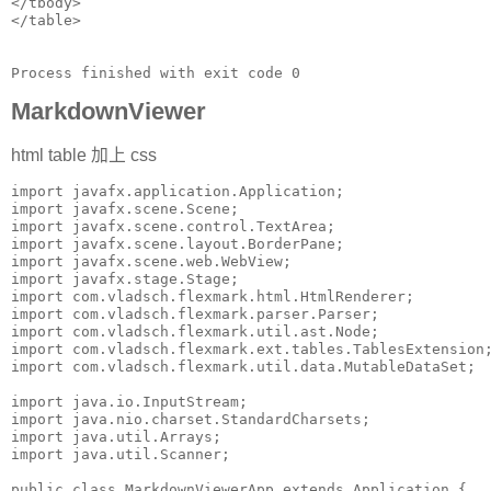
</tbody>

</table>

Process finished with exit code 0
MarkdownViewer
html table 加上 css
import javafx.application.Application;

import javafx.scene.Scene;

import javafx.scene.control.TextArea;

import javafx.scene.layout.BorderPane;

import javafx.scene.web.WebView;

import javafx.stage.Stage;

import com.vladsch.flexmark.html.HtmlRenderer;

import com.vladsch.flexmark.parser.Parser;

import com.vladsch.flexmark.util.ast.Node;

import com.vladsch.flexmark.ext.tables.TablesExtension;
import com.vladsch.flexmark.util.data.MutableDataSet;

import java.io.InputStream;

import java.nio.charset.StandardCharsets;

import java.util.Arrays;

import java.util.Scanner;

public class MarkdownViewerApp extends Application {
