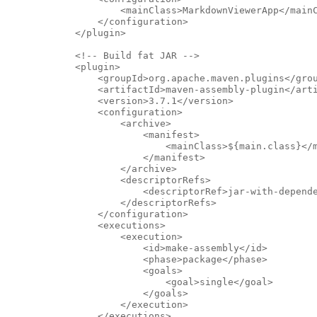
                    <mainClass>MarkdownViewerApp</mainC
                </configuration>

            </plugin>

            <!-- Build fat JAR -->

            <plugin>

                <groupId>org.apache.maven.plugins</grou
                <artifactId>maven-assembly-plugin</arti
                <version>3.7.1</version>

                <configuration>

                    <archive>

                        <manifest>

                            <mainClass>${main.class}</m
                        </manifest>

                    </archive>

                    <descriptorRefs>

                        <descriptorRef>jar-with-depende
                    </descriptorRefs>

                </configuration>

                <executions>

                    <execution>

                        <id>make-assembly</id>

                        <phase>package</phase>

                        <goals>

                            <goal>single</goal>

                        </goals>

                    </execution>

                </executions>
