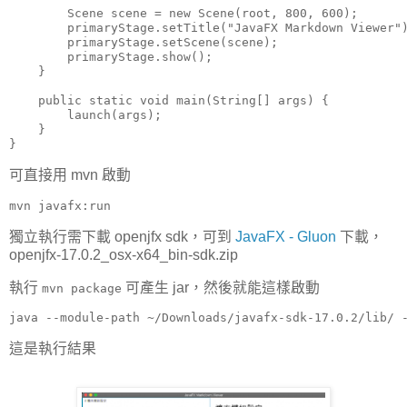
        Scene scene = new Scene(root, 800, 600);

        primaryStage.setTitle("JavaFX Markdown Viewer")
        primaryStage.setScene(scene);

        primaryStage.show();

    }

    public static void main(String[] args) {

        launch(args);

    }

}
可直接用 mvn 啟動
mvn javafx:run
獨立執行需下載 openjfx sdk，可到
JavaFX - Gluon
下載，
openjfx-17.0.2_osx-x64_bin-sdk.zip
執行
可產生 jar，然後就能這樣啟動
mvn package
java --module-path ~/Downloads/javafx-sdk-17.0.2/lib/ 
這是執行結果