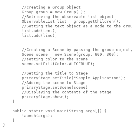
        //creating a Group object

        Group group = new Group( );

        //Retrieving the observable list object

        ObservableList list = group.getChildren();

        //Setting the text object as a node to the grou
        list.add(text);

        list.add(line);

        //Creating a Scene by passing the group object,
        Scene scene = new Scene(group, 600, 300);

        //setting color to the scene 

        scene.setFill(Color.ALICEBLUE);

        //Setting the title to Stage. 

        primaryStage.setTitle("Sample Application");

        //Adding the scene to Stage 

        primaryStage.setScene(scene);

        //Displaying the contents of the stage 

        primaryStage.show();

    }

    public static void main(String args[]) {

        launch(args);

    }

}