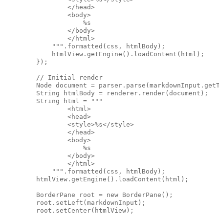
                </head>

                <body>

                    %s

                </body>

                </html>

            """.formatted(css, htmlBody);

            htmlView.getEngine().loadContent(html);

        });

        // Initial render

        Node document = parser.parse(markdownInput.getT
        String htmlBody = renderer.render(document);

        String html = """

                <html>

                <head>

                <style>%s</style>

                </head>

                <body>

                    %s

                </body>

                </html>

            """.formatted(css, htmlBody);

        htmlView.getEngine().loadContent(html);

        BorderPane root = new BorderPane();

        root.setLeft(markdownInput);

        root.setCenter(htmlView);
