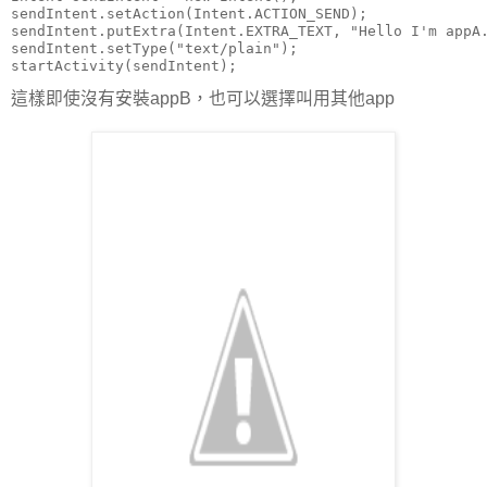
sendIntent.setAction(Intent.ACTION_SEND);

sendIntent.putExtra(Intent.EXTRA_TEXT, "Hello I'm appA.
sendIntent.setType("text/plain");

這樣即使沒有安裝appB，也可以選擇叫用其他app