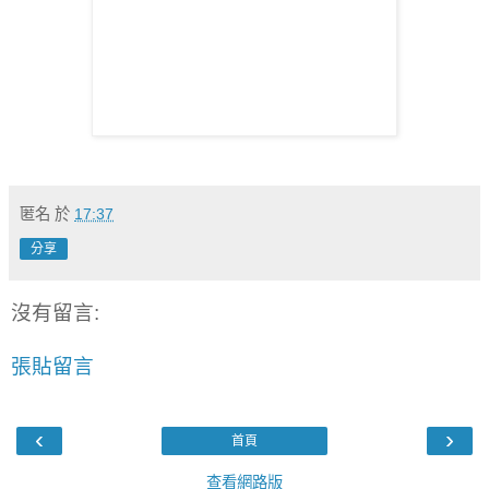
匿名
於
17:37
分享
沒有留言:
張貼留言
‹
›
首頁
查看網路版