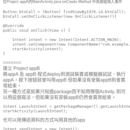
在Project appA的MainActivity.java onCreate Method 中為按鈕填入事件
Button btnCall = (Button) findViewById(R.id.btnCall);

btnCall.setOnClickListener(new OnClickListener(){

@Override

public void onClick(View v) {

    Intent intent = new Intent(Intent.ACTION_MAIN);

    intent.setComponent(new ComponentName("com.example.
    startActivity(intent);

=======
建立 Project appB
將appA 及 appB 程式deploy到測試裝置或模擬器試試，執行
appA，按下按鈕就會叫用appB 但如果沒有安裝appB則會異
常結束。
另一種方式是如果只知道package而不知用哪個Activity, 則可
以用這個寫法，但如果沒有安裝appB仍然會異常結束。
Intent LaunchIntent = getPackageManager().getLaunchInte
也可以用傳送資料的方式叫用其他的app
Intent sendIntent = new Intent();
