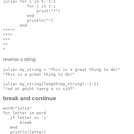
julia> for i in 5:-1:1

          for j in 1:i

              print("*")

          end

          println("")

       end

*****

****

***

**

*
reverse a string
julia> my_string = "This is a great thing to do!"

"This is a great thing to do!"

julia> my_string[length(my_string):-1:1]

"!od ot gniht taerg a si sihT"
break and continue
word="julia"

for letter in word

   if letter == 'i'

       break

   end

   println(letter)
