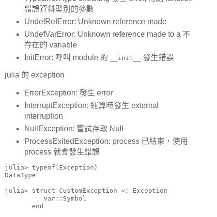
錯誤資料型別的參數
UndefRefError: Unknown reference made
UndefVarError: Unknown reference made to a 不
存在的 variable
InitError: 呼叫 module 的
發生錯誤
__init__
julia 的 exception
ErrorException: 發生 error
InterruptException: 運算時發生 external
interruption
NullException: 嘗試存取 Null
ProcessExitedException: process 已結束，使用
process 就會發生錯誤
julia> typeof(Exception)

DataType

julia> struct CustomException <: Exception

          var::Symbol

       end
