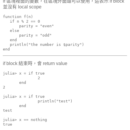
if 區塊裡面的變數，在區塊外面還可以使用，這表示 if block
並沒有 local scope
function f(n)

   if n % 2 == 0

       parity = "even"

   else

       parity = "odd"

   end

   println("the number is $parity")

end
if block 結束時，會 return value
julia> x = if true

               2

       end

2

julia> x = if true

               println("test")

       end

test

julia> x == nothing

true