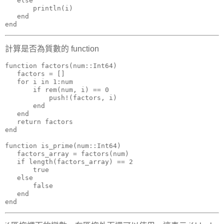
   else

       println(i)

   end

end
計算是否為質數的 function
function factors(num::Int64)

   factors = []

   for i in 1:num

       if rem(num, i) == 0

           push!(factors, i)

       end

   end

   return factors

end

function is_prime(num::Int64)

   factors_array = factors(num)

   if length(factors_array) == 2

       true

   else

       false

   end

end