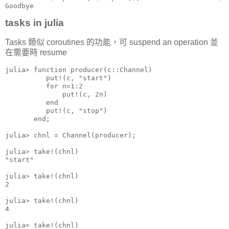
Goodbye
tasks in julia
Tasks 類似 coroutines 的功能，可 suspend an operation 並
在需要時 resume
julia> function producer(c::Channel)

          put!(c, "start")

          for n=1:2

              put!(c, 2n)

          end

          put!(c, "stop")

       end;

julia> chnl = Channel(producer);

julia> take!(chnl)

"start"

julia> take!(chnl)

2

julia> take!(chnl)

4

julia> take!(chnl)
