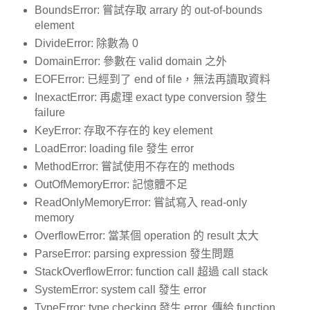
BoundsError: 嘗試存取 arrary 的 out-of-bounds
element
DivideError: 除數為 0
DomainError: 參數在 valid domain 之外
EOFError: 已經到了 end of file，無法再讀取資料
InexactError: 再處理 exact type conversion 發生
failure
KeyError: 存取不存在的 key element
LoadError: loading file 發生 error
MethodError: 嘗試使用不存在的 methods
OutOfMemoryError: 記憶體不足
ReadOnlyMemoryError: 嘗試寫入 read-only
memory
OverflowError: 當某個 operation 的 result 太大
ParseError: parsing expression 發生問題
StackOverflowError: function call 超過 call stack
SystemError: system call 發生 error
TypeError: type checking 發生 error, 傳給 function