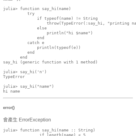
julia> function say_hi(name)

          try

              if typeof(name) != String

                  throw(TypeError(:say_hi, "printing na
              else

                  println("hi $name")

              end

          catch e

              println(typeof(e))

          end

       end

say_hi (generic function with 1 method)

julia> say_hi('n')

TypeError

julia> say_hi("name")

hi name
error()
會產生 ErrorException
julia> function say_hi(name :: String)

               if length(name) < 5
