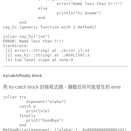
                       error("Name less than 5!!!")

               else

                       println("hi $name")

               end

       end

say_hi (generic function with 2 methods)

julia> say_hi("joe")

ERROR: Name less than 5!!!

Stacktrace:

 [1] error(::String) at ./error.jl:33

 [2] say_hi(::String) at ./REPL[59]:3

 [3] top-level scope at none:0
try/catch/finally block
用 try-catch block 封裝程式碼，攔截任何可能發生的 error
julia> try

          exponent("alpha")

       catch e

          println(e)

       finally

          print("Goodbye")

       end

MethodError(exponent, ("alpha",), 0x00000000000061d2)
