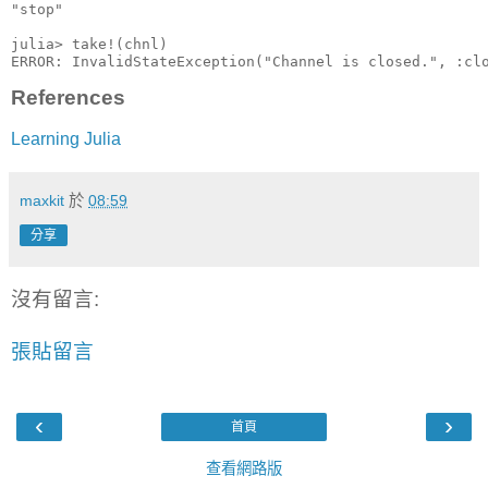
"stop"

julia> take!(chnl)

ERROR: InvalidStateException("Channel is closed.", :cl
References
Learning Julia
maxkit
於
08:59
分享
沒有留言:
張貼留言
‹
›
首頁
查看網路版