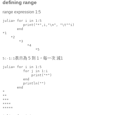
defining range
range expression 1:5
julia> for i in 1:5

          print("*",i,"\n", "\t"^i)

       end

*1

    *2

        *3

            *4

                *5
表示為 5 到 1，每一次 減1
5:-1:1
julia> for i in 1:5

          for j in 1:i

              print("*")

          end

          println("")

       end

*

**

***

****

*****
