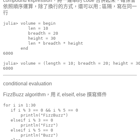
compound expression，將一連串的 code 合併起來，確保會
依照順序運算，除了換行的方式，還可以用 ; 區隔，寫在同一
行
julia> volume = begin

          len = 10

          breadth = 20

          height = 30

          len * breadth * height

       end

6000

julia> volume = (length = 10; breadth = 20; height = 30
6000
conditional evaluation
FizzBuzz algorithm，用 if, elseif, else 撰寫條件
for i in 1:30

   if i % 3 == 0 && i % 5 == 0

       println("FizzBuzz")

   elseif i % 3 == 0

       println("Fizz")

   elseif i % 5 == 0

       println("Buzz")
