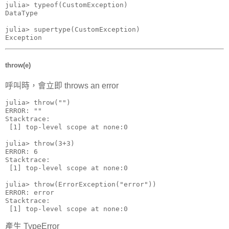
julia> typeof(CustomException)

DataType

julia> supertype(CustomException)

Exception
throw(e)
呼叫時，會立即 throws an error
julia> throw("")

ERROR: ""

Stacktrace:

 [1] top-level scope at none:0

julia> throw(3+3)

ERROR: 6

Stacktrace:

 [1] top-level scope at none:0

julia> throw(ErrorException("error"))

ERROR: error

Stacktrace:

 [1] top-level scope at none:0
產生 TypeError