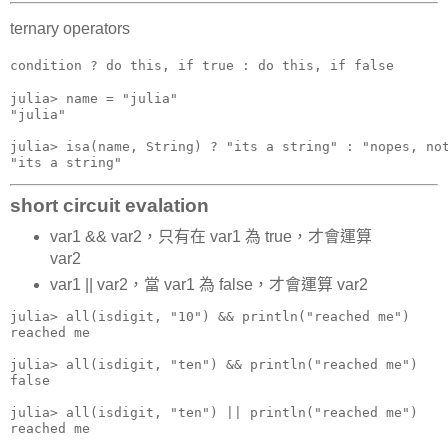
ternary operators
condition ? do this, if true : do this, if false
julia> name = "julia"

"julia"

julia> isa(name, String) ? "its a string" : "nopes, not
"its a string"
short circuit evalation
var1 && var2，只有在 var1 為 true，才會運算
var2
var1 || var2，當 var1 為 false，才會運算 var2
julia> all(isdigit, "10") && println("reached me")

reached me

julia> all(isdigit, "ten") && println("reached me")

false

julia> all(isdigit, "ten") || println("reached me")

reached me