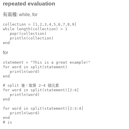
repeated evaluation
有兩種: while, for
collection = [1,2,3,4,5,6,7,8,9]

while length(collection) > 1

   pop!(collection)

   println(collection)

end
for
statement = "This is a great example!"

for word in split(statement)

   println(word)

end

# split 後，取第 2~4 個元素

for word in split(statement)[2:4]

   println(word)

end

for word in split(statement)[2:3:4]

   println(word)

end

# is