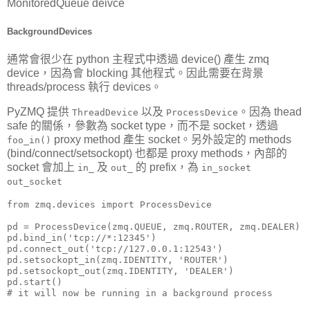
MonitoredQueue deivce
BackgroundDevices
通常會很少在 python 主程式中透過 device() 產生 zmq
device，因為會 blocking 其他程式。因此需要在背景
threads/process 執行 devices。
PyZMQ 提供
以及
。因為 thead
ThreadDevice
ProcessDevice
safe 的關係，參數為 socket type，而不是 socket，透過
proxy method 產生 socket。另外設定的 methods
foo_in()
(bind/connect/setsockopt) 也都是 proxy methods，內部的
socket 會加上
及
的 prefix，為
in_
out_
in_socket
out_socket
from zmq.devices import ProcessDevice

pd = ProcessDevice(zmq.QUEUE, zmq.ROUTER, zmq.DEALER)

pd.bind_in('tcp://*:12345')

pd.connect_out('tcp://127.0.0.1:12543')

pd.setsockopt_in(zmq.IDENTITY, 'ROUTER')

pd.setsockopt_out(zmq.IDENTITY, 'DEALER')

pd.start()

# it will now be running in a background process