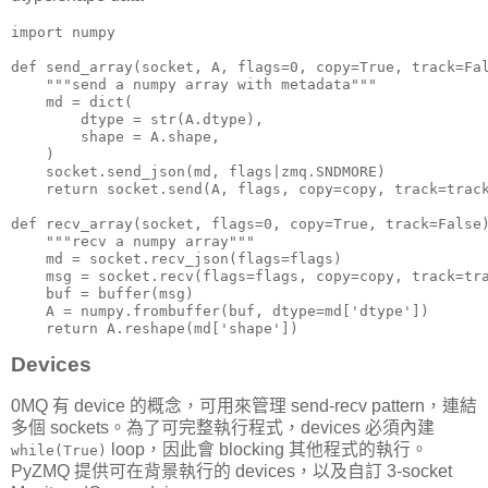
import numpy

def send_array(socket, A, flags=0, copy=True, track=Fal
    """send a numpy array with metadata"""

    md = dict(

        dtype = str(A.dtype),

        shape = A.shape,

    )

    socket.send_json(md, flags|zmq.SNDMORE)

    return socket.send(A, flags, copy=copy, track=track
def recv_array(socket, flags=0, copy=True, track=False)
    """recv a numpy array"""

    md = socket.recv_json(flags=flags)

    msg = socket.recv(flags=flags, copy=copy, track=tra
    buf = buffer(msg)

    A = numpy.frombuffer(buf, dtype=md['dtype'])

    return A.reshape(md['shape'])
Devices
0MQ 有 device 的概念，可用來管理 send-recv pattern，連結
多個 sockets。為了可完整執行程式，devices 必須內建
loop，因此會 blocking 其他程式的執行。
while(True)
PyZMQ 提供可在背景執行的 devices，以及自訂 3-socket