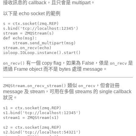
接收訊息的 callback，且只會是 multipart。
以下是 echo socket 的範例
s = ctx.socket(zmq.REP)

s.bind('tcp://localhost:12345')

stream = ZMQStream(s)

def echo(msg):

    stream.send_multipart(msg)

stream.on_recv(echo)

ioloop.IOLoop.instance().start()
有一個 copy flag，如果為 False，俵是
是
on_recv()
on_recv
透過 Frame object 而不是 bytes 處理 message。
類似
，但會註冊
ZMQStream.on_recv_stream()
on_recv
message 及 stream，可用在多個 streams 的 single callback
狀況。
s1 = ctx.socket(zmq.REP)

s1.bind('tcp://localhost:12345')

stream1 = ZMQStream(s1)

s2 = ctx.socket(zmq.REP)

s2.bind('tcp://localhost:54321')
