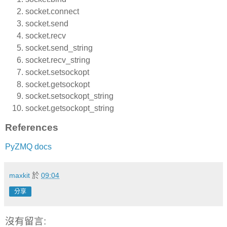
socket.connect
socket.send
socket.recv
socket.send_string
socket.recv_string
socket.setsockopt
socket.getsockopt
socket.setsockopt_string
socket.getsockopt_string
References
PyZMQ docs
maxkit
於
09:04
分享
沒有留言: