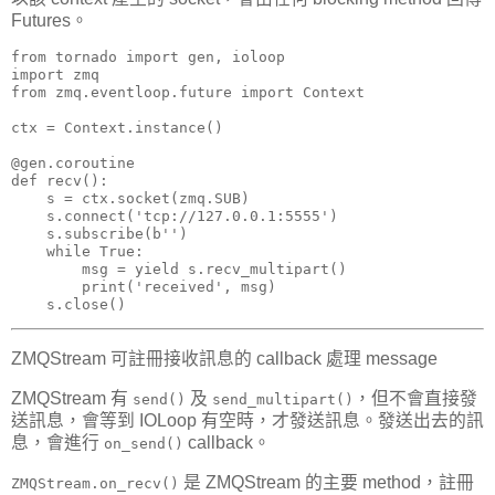
Futures。
from tornado import gen, ioloop

import zmq

from zmq.eventloop.future import Context

ctx = Context.instance()

@gen.coroutine

def recv():

    s = ctx.socket(zmq.SUB)

    s.connect('tcp://127.0.0.1:5555')

    s.subscribe(b'')

    while True:

        msg = yield s.recv_multipart()

        print('received', msg)

    s.close()
ZMQStream 可註冊接收訊息的 callback 處理 message
ZMQStream 有
及
，但不會直接發
send()
send_multipart()
送訊息，會等到 IOLoop 有空時，才發送訊息。發送出去的訊
息，會進行
callback。
on_send()
是 ZMQStream 的主要 method，註冊
ZMQStream.on_recv()