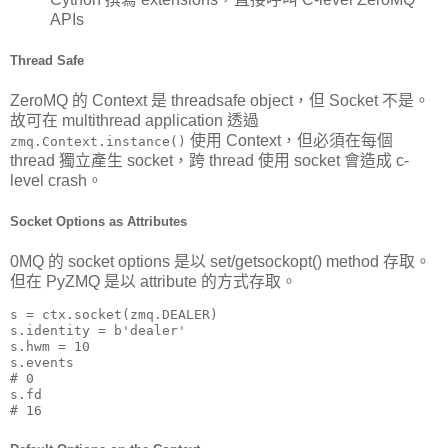
APIs
Thread Safe
ZeroMQ 的 Context 是 threadsafe object，但 Socket 不是。
故可在 multithread application 透過
使用 Context，但必須在每個
zmq.Context.instance()
thread 獨立產生 socket，跨 thread 使用 socket 會造成 c-
level crash。
Socket Options as Attributes
0MQ 的 socket options 是以 set/getsockopt() method 存取。
但在 PyZMQ 是以 attribute 的方式存取。
s = ctx.socket(zmq.DEALER)

s.identity = b'dealer'

s.hwm = 10

s.events

# 0

s.fd

# 16