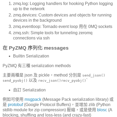
zmq.log: Logging handlers for hooking Python logging
up to the network
zmq.devices: Custom devices and objects for running
devices in the background
zmq.eventloop: Tornado event loop 用在 0MQ sockets
zmq.ssh: Simple tools for tunneling zeromq
connections via ssh
在 PyZMQ 序列化 messages
Builtin Serialization
PyZMQ 有三種 serialization methods
主要兩種是 json 及 pickle，method 分別是
send_json()
以及
`
send_pyobj()
recv_json()
recv_pyobj()
自訂 Serialization
例如可使用
msgpack
(Message Pack serialization library) 或
是
protobuf
(Google Protocol Buffers)，並增加 zlib (Python
stdlib module for zip compression) 壓縮，或是使用
blosc
(A
blocking, shuffling and loss-less (and crazy-fast)