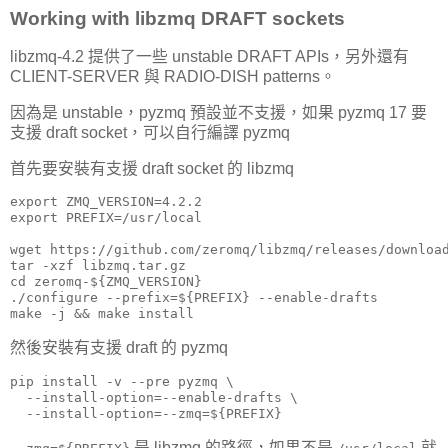
Working with libzmq DRAFT sockets
libzmq-4.2 提供了一些 unstable DRAFT APIs，另外還有
CLIENT-SERVER 與 RADIO-DISH patterns。
因為是 unstable，pyzmq 預設並不支援，如果 pyzmq 17 要
支援 draft socket，可以自行編譯 pyzmq
首先要安裝有支援 draft socket 的 libzmq
export ZMQ_VERSION=4.2.2

export PREFIX=/usr/local

wget https://github.com/zeromq/libzmq/releases/download
tar -xzf libzmq.tar.gz

cd zeromq-${ZMQ_VERSION}

./configure --prefix=${PREFIX} --enable-drafts

make -j && make install
然後安裝有支援 draft 的 pyzmq
pip install -v --pre pyzmq \

  --install-option=--enable-drafts \

  --install-option=--zmq=${PREFIX}
是 libzmq 的路徑，如果不是
就