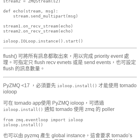
stream2 = ZMQStream(s2)

def echo(stream, msg):

    stream.send_multipart(msg)

stream1.on_recv_stream(echo)

stream2.on_recv_stream(echo)

ioloop.IOLoop.instance().start()
flush() 可將所有訊息都取出來，用以完成 priority event 處
理。可指定只 flush recv evnets 或是 send events，也可設定
flush 的訊息數量。
PyZMQ <17 ，必須要先
才能使用 tornado
ioloop.install()
ioloop
可在 tornado app使用 PyZMQ ioloop，可透過
通知 tornado 使用 zmq 的 poller
ioloop.install()
from zmq.eventloop import ioloop

ioloop.install()
也可以由 pyzmq 產生 global instance，這會要求 tornado’s