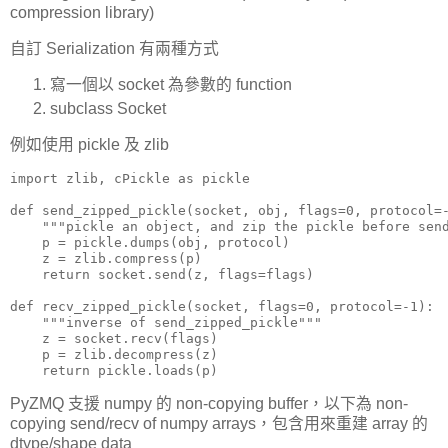
compression library)
自訂 Serialization 有兩種方式
寫一個以 socket 為參數的 function
subclass Socket
例如使用 pickle 及 zlib
import zlib, cPickle as pickle

def send_zipped_pickle(socket, obj, flags=0, protocol=-
    """pickle an object, and zip the pickle before send
    p = pickle.dumps(obj, protocol)

    z = zlib.compress(p)

    return socket.send(z, flags=flags)

def recv_zipped_pickle(socket, flags=0, protocol=-1):

    """inverse of send_zipped_pickle"""

    z = socket.recv(flags)

    p = zlib.decompress(z)

    return pickle.loads(p)
PyZMQ 支援 numpy 的 non-copying buffer，以下為 non-
copying send/recv of numpy arrays，包含用來重建 array 的
dtype/shape data