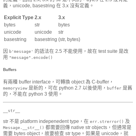
義，unicode, basestring 在 3.x 沒有定義。
Explicit Type
2.x
3.x
bytes
str
bytes
unicode
unicode
str
basestring
basestring
(str, bytes)
因
的語法在 2.5 不能使用，故在 test suite 是改
b'message'
用
"message".encode()
Buffers
有兩種 buffer interface，可轉換 object 為 C-buffer，
是新的，可在 python 2.7 以後使用，
是舊
memoryview
buffer
的，不能在 python 3 使用。
__str__
str 不是 platform indepenedent type，在
及
err.strerror()
都需要回傳 native str objects，但通常是
Message.__str__()
需要 bytes object，故要檢查 str type。如果是 unicode，就