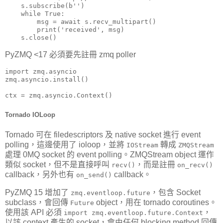
    s.subscribe(b'')

    while True:

        msg = await s.recv_multipart()

        print('received', msg)

    s.close()
PyZMQ <17 必須要先註冊 zmq poller
import zmq.asyncio

zmq.asyncio.install()

ctx = zmq.asyncio.Context()
Tornado IOLoop
Tornado 可在 filedescriptors 及 native socket 進行 event
polling，這邊使用了 ioloop，並將
轉成
IOStream
ZMQStream
處理 0MQ socket 的 event polling。ZMQStream object 運作
類似 socket，但不是直接呼叫
，而是註冊
recv()
on_recv()
callback，另外也有
callback。
on_send()
PyZMQ 15 增加了
，包含 Socket
zmq.eventloop.future
subclass，會回傳
object，用在 tornado coroutines。
Future
使用該 API 必須
，
import zmq.eventloop.future.Context
以該 context 產生的 socket，會由任何 blocking method 回傳