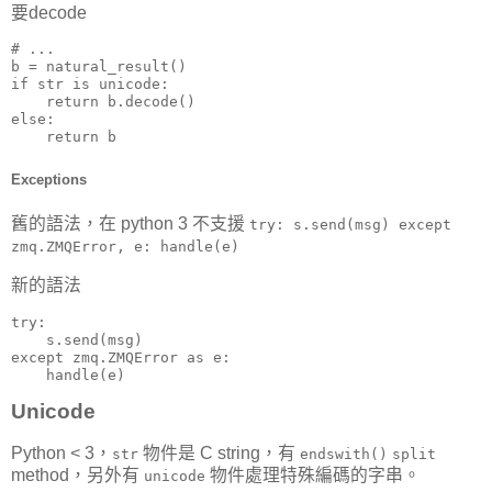
要decode
# ...

b = natural_result()

if str is unicode:

    return b.decode()

else:

    return b
Exceptions
舊的語法，在 python 3 不支援
try: s.send(msg) except
zmq.ZMQError, e: handle(e)
新的語法
try:

    s.send(msg)

except zmq.ZMQError as e:

    handle(e)
Unicode
Python < 3，
物件是 C string，有
str
endswith()
split
method，另外有
物件處理特殊編碼的字串。
unicode