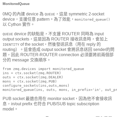
MonitoredQueue
0MQ 的內建 device 為
，這是 symmetric 2-socket
QUEUE
device，支援任意 pattern。為了效能，
monitored_queue()
以 Cython 實作。
device 的缺點是，不支援 ROUTER 同時為 input
QUEUE
output sockets，這是因為 ROUTER 接收訊息時，會加上
of the socket，然後發送訊息（用在 reply 的
IDENTITY
routing）。這會造成 output socket 會將訊息送回 sender的問
題，因此 ROUTER-ROUTER connection 必須要將前兩個部
分的 message 交換順序。
from zmq.devices import monitored_queue

ins = ctx.socket(zmq.ROUTER)

outs = ctx.socket(zmq.DEALER)

mons = ctx.socket(zmq.PUB)

configure_sockets(ins,outs,mons)

monitored_queue(ins, outs, mons, in_prefix='in', out_p
PUB socket 最適合用在 monitor socket，因為他不會接收訊
息，in/out prefix 也符合 PUB/SUB topic subscription
model。