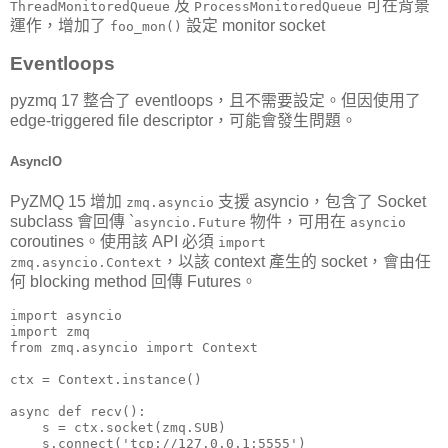
及
可在背景
ThreadMonitoredQueue
ProcessMonitoredQueue
運作，增加了
設定 monitor socket
foo_mon()
Eventloops
pyzmq 17 整合了 eventloops，且不需要設定。但因使用了
edge-triggered file descriptor，可能會發生問題。
AsyncIO
PyZMQ 15 增加
支援 asyncio，包含了 Socket
zmq.asyncio
subclass 會回傳 `
物件，可用在
asyncio.Future
asyncio
coroutines。使用該 API 必須
import
，以該 context 產生的 socket，會由任
zmq.asyncio.Context
何 blocking method 回傳 Futures。
import asyncio

import zmq

from zmq.asyncio import Context

ctx = Context.instance()

async def recv():

    s = ctx.socket(zmq.SUB)

    s.connect('tcp://127.0.0.1:5555')
