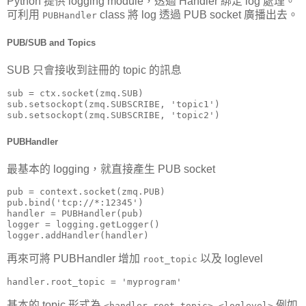
Python 提供 logging module，透過 Handler 綁定 log 處理。
可利用
class 將 log 透過 PUB socket 廣播出去。
PUBHandler
PUB/SUB and Topics
SUB 只會接收到註冊的 topic 的訊息
sub = ctx.socket(zmq.SUB)

sub.setsockopt(zmq.SUBSCRIBE, 'topic1')

sub.setsockopt(zmq.SUBSCRIBE, 'topic2')
PUBHandler
最基本的 logging，就直接產生 PUB socket
pub = context.socket(zmq.PUB)

pub.bind('tcp://*:12345')

handler = PUBHandler(pub)

logger = logging.getLogger()

logger.addHandler(handler)
再來可將 PUBHandler 增加
以及 loglevel
root_topic
handler.root_topic = 'myprogram'
基本的 topic 形式為
例如
<handler.root_topic>.<loglevel>