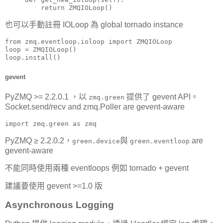
         return ZMQIOLoop()
也可以手動註冊 IOLoop 為 global tornado instance
from zmq.eventloop.ioloop import ZMQIOLoop

loop = ZMQIOLoop()

loop.install()
gevent
PyZMQ >= 2.2.0.1 ，以
提供了 gevent API。
zmq.green
Socket.send/recv and zmq.Poller are gevent-aware
import zmq.green as zmq
PyZMQ ≥ 2.2.0.2，
與
are
green.device
green.eventloop
gevent-aware
不能同時使用兩種 eventloops 例如 tornado + gevent
建議要使用 gevent >=1.0 版
Asynchronous Logging