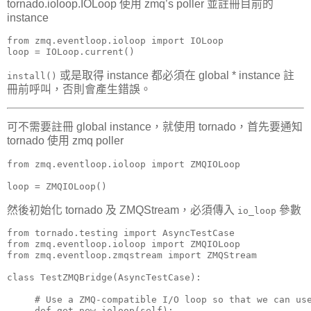
tornado.ioloop.IOLoop 使用 zmq’s poller 並註冊目前的
instance
from zmq.eventloop.ioloop import IOLoop

loop = IOLoop.current()
或是取得 instance 都必須在 global * instance 註
install()
冊前呼叫，否則會產生錯誤。
可不需要註冊 global instance，就使用 tornado，首先要通知
tornado 使用 zmq poller
from zmq.eventloop.ioloop import ZMQIOLoop

loop = ZMQIOLoop()
然後初始化 tornado 及 ZMQStream，必須傳入
參數
io_loop
from tornado.testing import AsyncTestCase

from zmq.eventloop.ioloop import ZMQIOLoop

from zmq.eventloop.zmqstream import ZMQStream

class TestZMQBridge(AsyncTestCase):

     # Use a ZMQ-compatible I/O loop so that we can use
     def get_new_ioloop(self):
