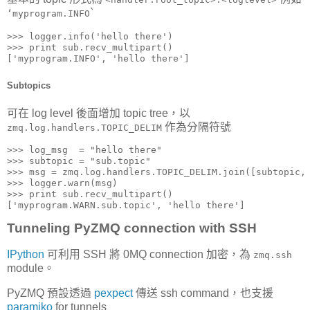
`
‘myprogram.INFO
>>> logger.info('hello there')

>>> print sub.recv_multipart()

['myprogram.INFO', 'hello there']
Subtopics
可在 log level 後面增加 topic tree，以
作為分隔符號
zmq.log.handlers.TOPIC_DELIM
>>> log_msg  = "hello there"

>>> subtopic = "sub.topic"

>>> msg = zmq.log.handlers.TOPIC_DELIM.join([subtopic, 
>>> logger.warn(msg)

>>> print sub.recv_multipart()

['myprogram.WARN.sub.topic', 'hello there']
Tunneling PyZMQ connection with SSH
IPython
可利用 SSH 將 0MQ connection 加密，為
zmq.ssh
module。
PyZMQ 預設透過
pexpect
傳送 ssh command，也支援
paramiko
for tunnels