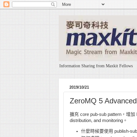
Information Sharing from Maxkit Fellows
2019/10/21
ZeroMQ 5 Advanced
擴充 core pub-sub pattern，增加 highe
distribution, and monitoring。
什麼時候要使用 publish-subs