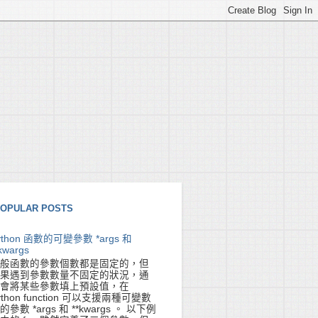
OPULAR POSTS
ython 函數的可變參數 *args 和
kwargs
般函數的參數個數都是固定的，但
果遇到參數數量不固定的狀況，通
會將某些參數填上預設值，在
ython function 可以支援兩種可變數
的參數 *args 和 **kwargs 。 以下例