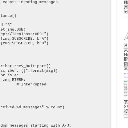
 counts incoming messages.

耗
用
何
tance()

d "B"

et(zmq.SUB)

cp://localhost:6001")

(zmq.SUBSCRIBE, b"A")

(zmq.SUBSCRIBE, b"B")

片
來
N
醒
圖
riber.recv_multipart()

寫
scriber: {}".format(msg))

or as e:

 zmq.ETERM:

       # Interrupted

寫
X
ceived %d messages" % count)

復
主
dom messages starting with A-J:
