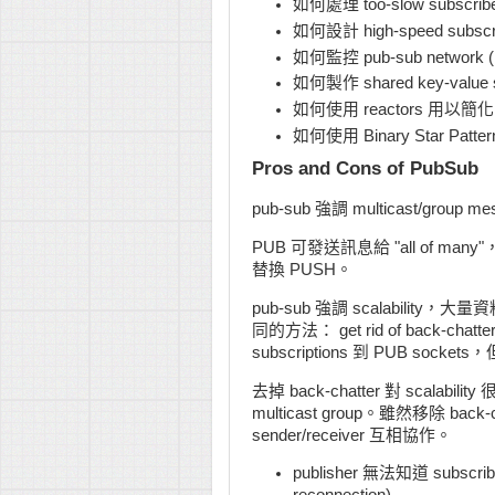
如何處理 too-slow subscribers 
如何設計 high-speed subscrib
如何監控 pub-sub network (E
如何製作 shared key-value st
如何使用 reactors 用以簡化 s
如何使用 Binary Star Patter
Pros and Cons of PubSub
pub-sub 強調 multicast/group 
PUB 可發送訊息給 "all of many
替換 PUSH。
pub-sub 強調 scalability
同的方法： get rid of back-
subscriptions 到 PUB sockets
去掉 back-chatter 對 scalabi
multicast group。雖然移除 bac
sender/receiver 互相協作。
publisher 無法知道 subscr