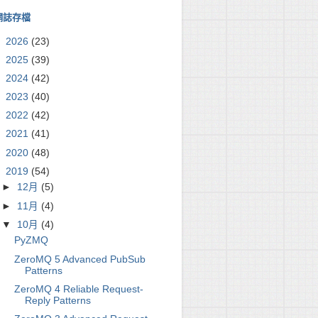
網誌存檔
►
2026
(23)
►
2025
(39)
►
2024
(42)
►
2023
(40)
►
2022
(42)
►
2021
(41)
►
2020
(48)
▼
2019
(54)
►
12月
(5)
►
11月
(4)
▼
10月
(4)
PyZMQ
ZeroMQ 5 Advanced PubSub
Patterns
ZeroMQ 4 Reliable Request-
Reply Patterns