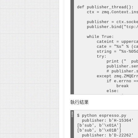
def publisher_thread():

    ctx = zmq.Context.ins
    publisher = ctx.socke
    publisher.bind("tcp:/
    while True:

        cateint = upperca
        cate = "%s" % (ca
        string = "%s-%05d
        try:

            print ("  pub
            publisher.sen
            # publisher.s
        except zmq.ZMQErr
            if e.errno ==
                break    
            else:

                raise

        time.sleep(0.1)  
執行結果
$ python espresso.py

# listener thread

  publisher: b'H-15364'

# The listener receives a
[b'sub', b'\x01A']

# pipe. Here, the pipe is
[b'sub', b'\x01B']

# attached child threads 
  publisher: b'D-22262'
