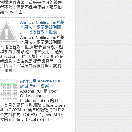
電還浪費資源，重點是很可能被使
者移除！但是不保持連線，那要如
讓 server 主...
Android Notification的基
本用法，顯示通知列圖
片、播放音效、振動
Android Notification的基
本用法，顯示通知列圖
、播放音效、振動 我們會發現，越
越多的手機軟體，都會使用「 通知
otification 」這項功能，主要用來提
新訊息、公告或是提示訊息等... 如
片所示： 寫法其實很簡單，我們
一個測...
如何使用 Apache POI
處理 Excel 檔案
Apache POI 是 Poor
Obfuscation
Implementation 的縮
，其目的是建立與讀取 Office Open
ML（OOXML）標準和微軟的OLE 2
合文檔格式（OLE2）的Java API。
要的元件有： Excel (SS=H...