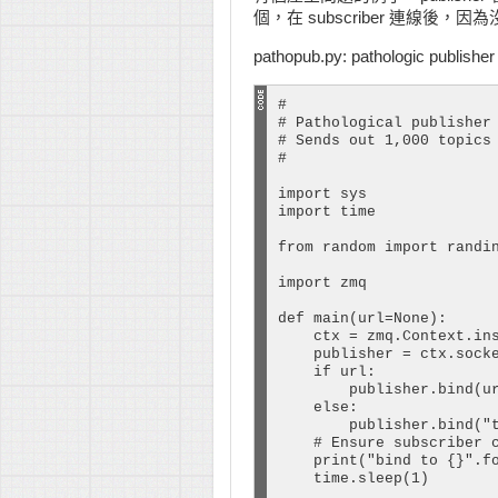
個，在 subscriber 連線後，因為
    publisher = ctx.socke
    publisher.bind("tcp:/
pathopub.py: pathologic publisher
    l_thread = Thread(tar
    l_thread.start()

#

# Pathological publisher

    try:

# Sends out 1,000 topics 
        monitored_queue(s
#

    except KeyboardInterr
        print ("Interrupt
import sys

import time

    del subscriber, publi
    ctx.term()

from random import randin
if __name__ == '__main__'
import zmq

    main()
def main(url=None):

    ctx = zmq.Context.ins
    publisher = ctx.socke
    if url:

        publisher.bind(ur
    else:

        publisher.bind("t
    # Ensure subscriber c
    print("bind to {}".fo
    time.sleep(1)
