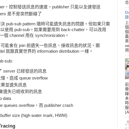
合
blisher，控制發送訊息的速度，publisher 只能以全速發送
D
cribers 是不是突然斷線了
錄
上
st 要解決 pub-sub pattern 隨時可能遺失訊息的問題。但如果只需
個
ast，是可以使用 pub-sub。如果需要用到 back-chatter，可以改用
個
hannel 用在 synchronization。
義
來
adcast，可能會在 join 前遺失一些訊息，接收訊息的狀況，跟
s
用
el 就跟真實世界的 information distribution 一樣。
ub-sub:
，遺失了 server 已經發送的訊息
慢，造成 queue overflow
前
，會丟棄並遺失訊息
需
start，會遺失已經收到的訊息
線
未
p data
時
e queues overflow，而 publisher crash
服
(A
ffer size (high water mark, HWM)
Tracing