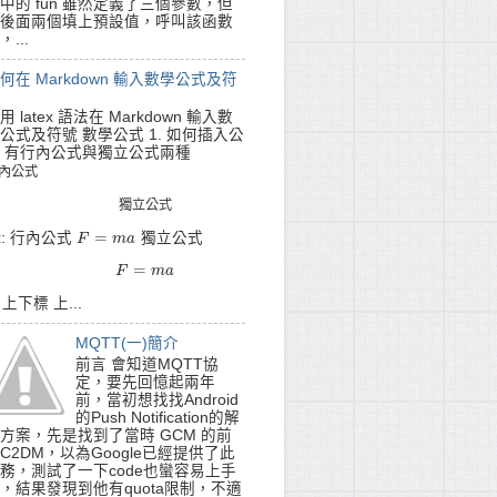
中的 fun 雖然定義了三個參數，但
後面兩個填上預設值，呼叫該函數
，...
何在 Markdown 輸入數學公式及符
用 latex 語法在 Markdown 輸入數
公式及符號 數學公式 1. 如何插入公
 有行內公式與獨立公式兩種
內
公
式
內
公
式
獨
立
公
式
獨
立
公
式
=
x: 行內公式
獨立公式
F
F
=
m
a
m
a
=
F
=
m
F
a
m
a
. 上下標 上...
MQTT(一)簡介
前言 會知道MQTT協
定，要先回憶起兩年
前，當初想找找Android
的Push Notification的解
方案，先是找到了當時 GCM 的前
C2DM，以為Google已經提供了此
務，測試了一下code也蠻容易上手
，結果發現到他有quota限制，不適