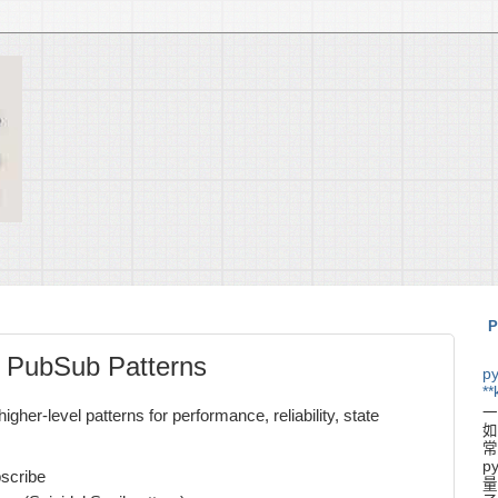
P
 PubSub Patterns
p
**
一
r-level patterns for performance, reliability, state
如
常
p
cribe
量