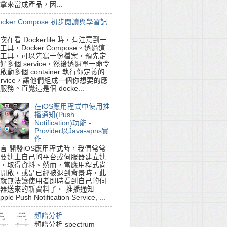
拿來當成產品，因...
ocker Compose 初步閱讀與學習記
次在看 Dockerfile 時，有注意到一
工具，Docker Compose。透過這
工具，可以先寫一份檔案，預先定
好多個 service，然後透過單一命令
啟動多個 container 執行你定義的
ervice，讓他們組成一個你想要的應
服務。直覺這是個 docke...
在iOS應用程式中使用推
播通知(Push
Notification)功能 -
Provider以Java-apns實
作
言 開發iOS應用程式時，我們常常
要連上自己的平台或伺服器建立連
，取得資料。然而，當應用程式尚
開啟，或是已經被退到背景時，此
就無法讓使用者即時看到自己的伺
器送來的新資料了。 推播通知
pple Push Notification Service, ...
頻譜分析
頻譜分析 spectrum