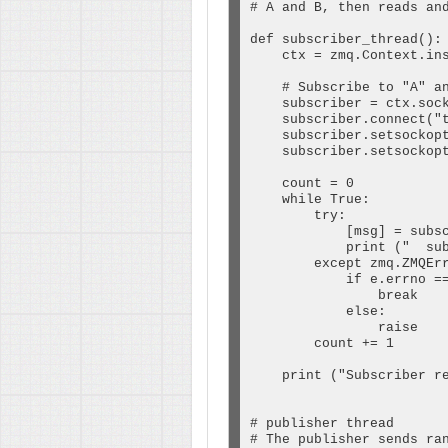
# A and B, then reads and
def subscriber_thread():

    ctx = zmq.Context.ins
    # Subscribe to "A" an
    subscriber = ctx.sock
    subscriber.connect("t
    subscriber.setsockopt
    subscriber.setsockopt
    count = 0

    while True:

        try:

            [msg] = subsc
            print ("  sub
        except zmq.ZMQErr
            if e.errno ==
                break    
            else:

                raise

        count += 1

    print ("Subscriber re
# publisher thread

# The publisher sends ran