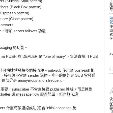
子
(Suicidal Snail pattern)
是
ers (Black Box pattern)
時
spresso pattern)
如
ore (Clone pattern)
號
ervers
使
學
n，增加 server failover 功能
式
行
行
messaging 的功能。
e
"，而 PUSH 與 DEALER 是 "one of many"，無法直接用 PUB
2
，大量資料可快速轉發給多個接收端。pub-sub 使用跟 push-pull 相
chatter，接收端不會跟 sender 溝通，唯一的例外是 SUB 會發送
，但這部分是 anonymous and infrequent。
lity 很重要，subscriber 不會直接跟 publisher 連線，而是連到
k-chatter 讓 message flow 變得簡單，但也無法讓
決
身
服
ibers 什麼時候連線成功(包含 initial connetion 及
的