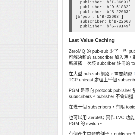
  publisher: b'I-36691'

def listener_thread (pipe
  publisher: b'D-61882'

  publisher: b'B-22663'

    # Print everything th
[b'pub', b'B-22663']

    while True:

  subscriber: b'B-22663'

        try:

  publisher: b'G-79149'
            print (pipe.r
        except zmq.ZMQErr
            if e.errno ==
Last Value Caching
                break    
ZeroMQ 的 pub-sub 少了一些 pu
# main thread

可解決新的 subscriber 加入時，
# The main task starts th
新廣播一次該 subcriber 註冊的 
# itself up as a listenin
在大型 pub-sub 網路，需要類似
def main ():

TCP unicast 處理上千個 subs
    # Start child threads
    ctx = zmq.Context.ins
PGM 是單向 protocol: publish
    p_thread = Thread(tar
subscribers。publisher 不會知道 
    s_thread = Thread(tar
    p_thread.start()

在幾十個 subscribers，有限 to
    s_thread.start()

也可以用 ZeroMQ 實作 LVC 功能，就
    pipe = zpipe(ctx)

PGM 的 switch。
    subscriber = ctx.sock
    subscriber.connect("t
有個產生問題的例子，publisher 會