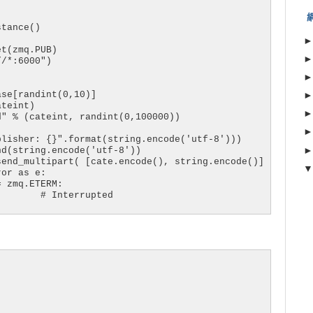
tance()

t(zmq.PUB)

/*:6000")

se[randint(0,10)]

teint)

" % (cateint, randint(0,100000))

lisher: {}".format(string.encode('utf-8')))

d(string.encode('utf-8'))

end_multipart( [cate.encode(), string.encode()] )

or as e:

 zmq.ETERM:

       # Interrupted

       # Wait for 1/10th second

ll messages flowing through the proxy, on its

 a pair of ZMQ_PAIR sockets that connects

via inproc. In other languages your mileage may vary:
