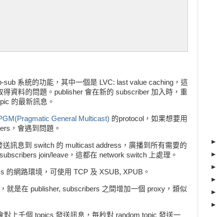
):

at arrives on pipe

ecv_multipart())

or as e:

 zmq.ETERM:

       # Interrupted

b-sub 系統的功能，其中一個是 LVC: last value caching，這
取得資料的問題。publisher 會在新的 subscriber 加入時，重
e subscriber and publisher, and then sets

topic 的最新訊息。
g proxy. The listener runs as a child thread:

PGM(Pragmatic General Multicast)
的protocol，如果想要用
cribers，會遇到問題。


tance()

er 發送訊息到 switch 的 multicast address，廣播到所有需要的
get=publisher_thread)

subscribers join/leave，這都在 network switch 上處理。
get=subscriber_thread)

pics 的網路環境，可使用 TCP 及 XSUB, XPUB。
是在 publisher, subscribers 之間增加一個 proxy，類似
et(zmq.XSUB)

cp://localhost:6000")

對上千個 topics 發送訊息，每秒對 random topic 發送一