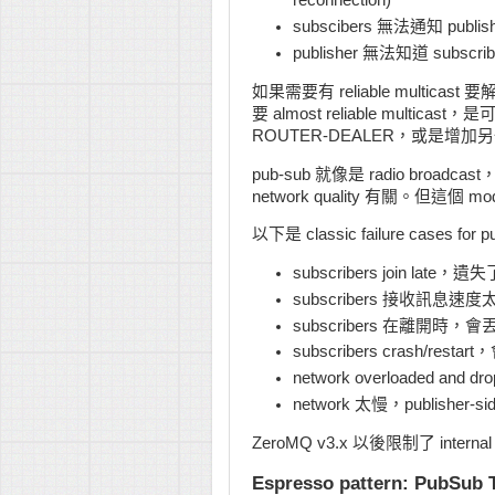
reconnection)
subscibers 無法通知 pu
publisher 無法知道 subs
如果需要有 reliable multica
要 almost reliable multic
ROUTER-DEALER，或是增加另一個 c
pub-sub 就像是 radio bro
network quality 有關。但這個 mod
以下是 classic failure cases for p
subscribers join late
subscribers 接收訊息速度太
subscribers 在離開時
subscribers crash/re
network overloaded and dro
network 太慢，publisher-sid
ZeroMQ v3.x 以後限制了 internal bu
Espresso pattern: PubSub 