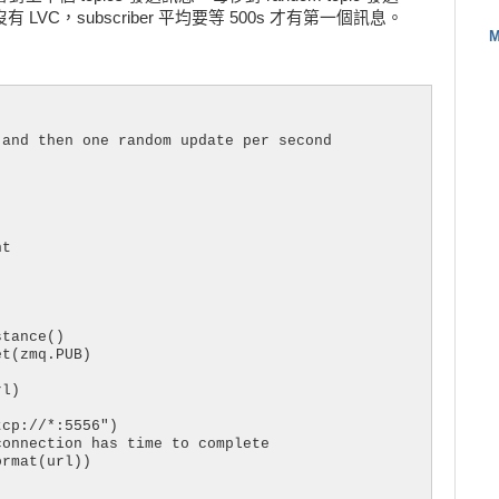
沒有 LVC，subscriber 平均要等 500s 才有第一個訊息。
t(zmq.XPUB)

M
/*:6001")

get=listener_thread, args=(pipe[1],))

and then one random update per second

ubscriber, publisher, pipe[0], b'pub', b'sub')

upt:

ed")

sher, pipe

t

:

tance()

t(zmq.PUB)

l)

cp://*:5556")

onnection has time to complete

rmat(url))
