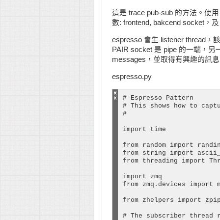
這是 trace pub-sub 的方法。使用
數: frontend, bakcend socket，及 
espresso 會生 listener thre
PAIR socket 是 pipe 的一端
messages，並取得有興趣的訊
espresso.py
# Espresso Pattern

# This shows how to captu
#

import time

from random import randin
from string import ascii_
from threading import Thr
import zmq

from zmq.devices import m
from zhelpers import zpip
# The subscriber thread r