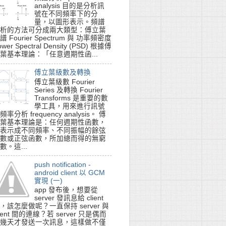
analysis 目的是分析訊
號在不同頻率下的分
量，以圖形表示。頻譜
析的方法可分成兩大類型：傅立葉
譜 Fourier Spectrum 與 功率頻密度
ower Spectral Density (PSD) 根據傅
葉基本理論：「任意週期性函...
傅立葉級數及轉換
傅立葉級數 Fourier
Series 及轉換 Fourier
Transforms 是重要的數
學工具，用來進行訊號
頻率分析 frequency analysis。 傅
葉基本理論是：任何週期性函數，
表示成不同頻率、不同振幅的餘弦
數或正弦函數，所加總而得的無窮
數。這...
push notification -
android client 以 GCM
實現 (一)
app 發布後，想要從
server 發訊息給 client
，該怎麼做呢？一直保持 server 與
lient 間的連線？若 server 只是偶而
幾天才發送一次訊息，這樣做不僅