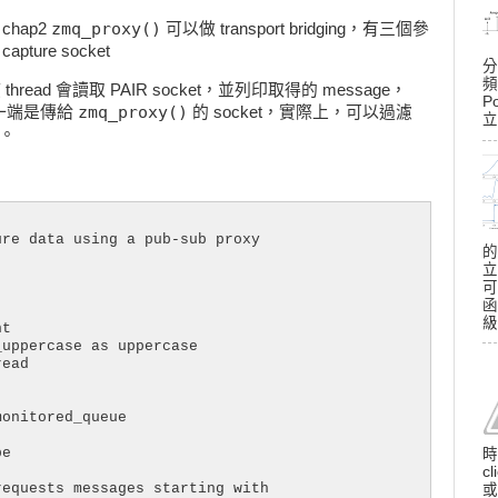
zmq_proxy()
 chap2
可以做 transport bridging，有三個參
capture socket
分
頻
ad，該 thread 會讀取 PAIR socket，並列印取得的 message，
P
zmq_proxy()
，另一端是傳給
的 socket，實際上，可以過濾
立
息。
re data using a pub-sub proxy

的
立
可
函
級
t

uppercase as uppercase

ead

onitored_queue

e

時
c
equests messages starting with

或