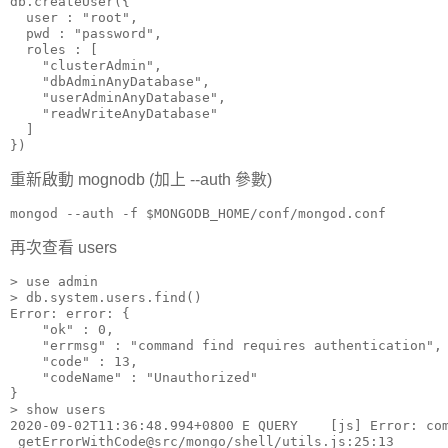
db.createUser({

  user : "root",

  pwd : "password",

  roles : [

    "clusterAdmin",

    "dbAdminAnyDatabase",

    "userAdminAnyDatabase",

    "readWriteAnyDatabase"

  ]

})
重新啟動 mognodb (加上 --auth 參數)
mongod --auth -f $MONGODB_HOME/conf/mongod.conf
再次查看 users
> use admin

> db.system.users.find()

Error: error: {

    "ok" : 0,

    "errmsg" : "command find requires authentication",

    "code" : 13,

    "codeName" : "Unauthorized"

}

> show users

2020-09-02T11:36:48.994+0800 E QUERY    [js] Error: com
_getErrorWithCode@src/mongo/shell/utils.js:25:13
