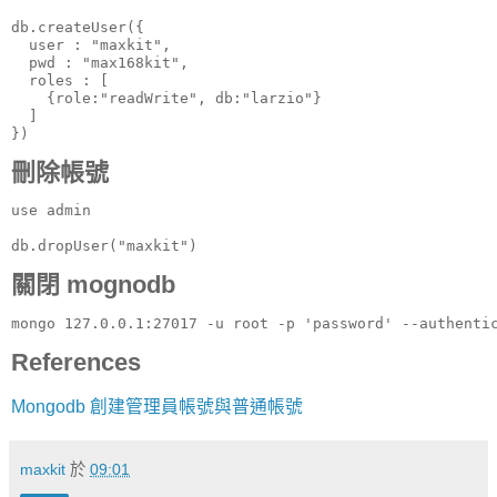
db.createUser({

  user : "maxkit",

  pwd : "max168kit",

  roles : [

    {role:"readWrite", db:"larzio"}

  ]

})
刪除帳號
use admin

db.dropUser("maxkit")
關閉 mognodb
mongo 127.0.0.1:27017 -u root -p 'password' --authenti
References
Mongodb 創建管理員帳號與普通帳號
maxkit
於
09:01