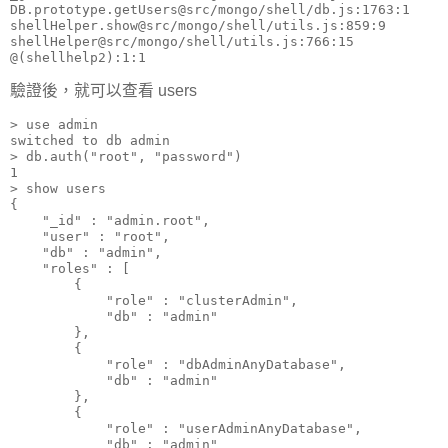
DB.prototype.getUsers@src/mongo/shell/db.js:1763:1

shellHelper.show@src/mongo/shell/utils.js:859:9

shellHelper@src/mongo/shell/utils.js:766:15

@(shellhelp2):1:1
驗證後，就可以查看 users
> use admin

switched to db admin

> db.auth("root", "password")

1

> show users

{

    "_id" : "admin.root",

    "user" : "root",

    "db" : "admin",

    "roles" : [

        {

            "role" : "clusterAdmin",

            "db" : "admin"

        },

        {

            "role" : "dbAdminAnyDatabase",

            "db" : "admin"

        },

        {

            "role" : "userAdminAnyDatabase",

            "db" : "admin"
