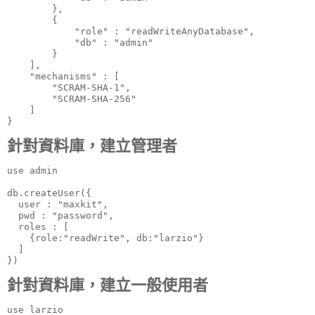
        },

        {

            "role" : "readWriteAnyDatabase",

            "db" : "admin"

        }

    ],

    "mechanisms" : [

        "SCRAM-SHA-1",

        "SCRAM-SHA-256"

    ]

}
針對資料庫，建立管理者
use admin

db.createUser({

  user : "maxkit",

  pwd : "password",

  roles : [

    {role:"readWrite", db:"larzio"}

  ]

})
針對資料庫，建立一般使用者
use larzio
