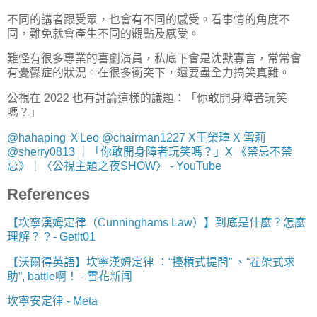
不同的講者跟受眾，也會有不同的感受。看事情的角度不
同，難免就會產生不同的觀點及感受。
難怪有很多專業的喜劇演員，私底下會是沈默寡言，常常會
有憂鬱症的狀況。在很多衝突下，還要盡全力搞笑真難。
公視在 2022 也有討論這樣的議題：「你敢開身障者玩笑
嗎？」
@hahaping ＸLeo @chairman1227 X王榮璋 X 雪莉
@sherry0813 ｜「你敢開身障者玩笑嗎？」X 《禁忌不禁
忌》｜〈公視主題之夜SHOW〉 - YouTube
References
【坎寧漢姆定律（Cunninghams Law）】到底是什麼？怎麼
理解？ ? - GetIt01
【沃爾得英語】坎寧漢姆定律 ：“擡槓式提問” 、“茬架式求
助”, battle啊！ - 雪花新闻
坎寧安定律 - Meta