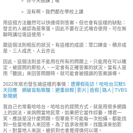
你今天翹課了喔
沒有啊，我們都在學校上課
用這個方法雖然可以快速得到答案，但也會有這樣的缺點：
發言的人被認為是笨蛋。因此不要在正式場合使用，可在無
聊時講垃圾話使用。
跟這個法則相反的狀況，有這樣的成語：眾口鑠金、積非成
是、三人成虎、人云亦云
因此，這個法則並不能用在所有的問題上，只能用在可以確
定，被提問的那些人，一定會有正確答案的狀況。當有人是
用「聽說」來回答問題時，就可能會被錯誤的答案誤導。
2022年底也發生過這樣的事情：
遭爆假街訪！哈哈台沉默5
天回應 網破盲點狠酸：避重就輕│影片│造假│路人│TVBS
新聞網
我自己也常看哈哈台，哈哈台的提問方式，就是用很多網路
上的說法，來詢問當地民眾，如果把它當作綜藝，博君一
笑，應該是沒什麼問題，但畢竟不可能每一次拍攝，都能找
到一些當地奇人來回答，為了追求收視率，找臨演來拍影
片，對當地人來說，被抓到也會覺得情何以堪。