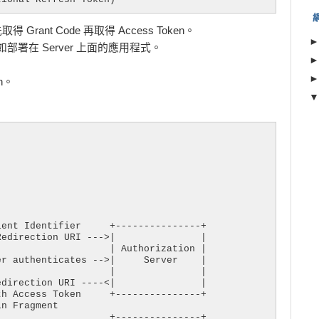
r 先取得 Grant Code 再取得 Access Token。
nts ，如部署在 Server 上面的應用程式。
on。
ent Identifier     +---------------+

edirection URI --->|               |

                   | Authorization |

r authenticates -->|     Server    |

                   |               |

direction URI ----<|               |

h Access Token     +---------------+

n Fragment

                   +---------------+
