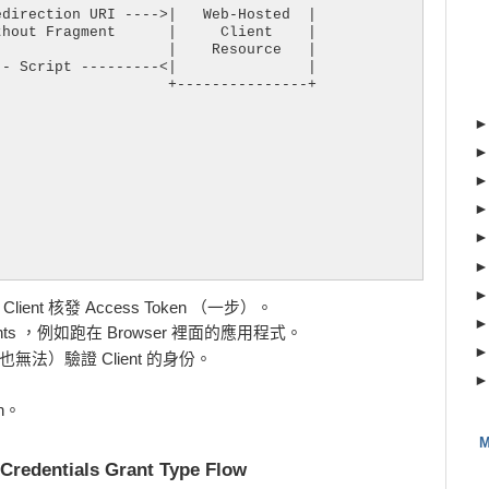
direction URI ---->|   Web-Hosted  |

hout Fragment      |     Client    |

                   |    Resource   |

- Script ---------<|               |

                   +---------------+

接向 Client 核發 Access Token （一步）。
ients ，例如跑在 Browser 裡面的應用程式。
 不必（也無法）驗證 Client 的身份。
on。
M
redentials Grant Type Flow