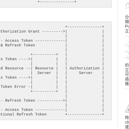
                 +---------------+
分
頻
P
                            +---------------+

立
thorization Grant --------->|               |

                            |               |

- Access Token -------------|               |

& Refresh Token             |               |

                            |               |

             +----------+   |               |

s Token ---->|          |   |               |

             |          |   |               |

的
d Resource --| Resource |   | Authorization |

立
             |  Server  |   |     Server    |

可
s Token ---->|          |   |               |

函
             |          |   |               |

級
Token Error -|          |   |               |

             +----------+   |               |

                            |               |

- Refresh Token ----------->|               |

                            |               |

- Access Token -------------|               |

ptional Refresh Token        +---------------+
時
c
或