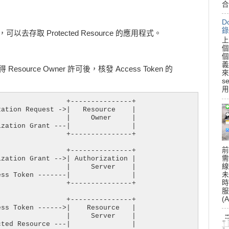
合
D
錄
後，可以去存取 Protected Resource 的應用程式。
上
個
個
義
得 Resource Owner 許可後，核發 Access Token 的
來
s
用
                +---------------+

ation Request ->|   Resource    |

                |     Owner     |

zation Grant ---|               |

                +---------------+

前
                +---------------+

需
zation Grant -->| Authorization |

線
                |     Server    |

未
ss Token -------|               |

時
                +---------------+

服
(A
                +---------------+

ss Token ------>|    Resource   |

                |     Server    |

ted Resource ---|               |
