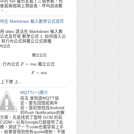
中的 fun 雖然定義了三個參數，但
後面兩個填上預設值，呼叫該函數
，...
何在 Markdown 輸入數學公式及符
用 latex 語法在 Markdown 輸入數
公式及符號 數學公式 1. 如何插入公
 有行內公式與獨立公式兩種
內
公
式
內
公
式
獨
立
公
式
獨
立
公
式
=
x: 行內公式
獨立公式
F
F
=
m
a
m
a
=
F
=
m
F
a
m
a
. 上下標 上...
MQTT(一)簡介
前言 會知道MQTT協
定，要先回憶起兩年
前，當初想找找Android
的Push Notification的解
方案，先是找到了當時 GCM 的前
C2DM，以為Google已經提供了此
務，測試了一下code也蠻容易上手
，結果發現到他有quota限制，不適