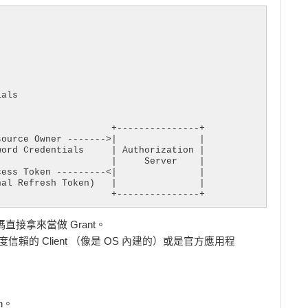
als

                    +---------------+

ource Owner ------->|               |

ord Credentials     | Authorization |

                    |     Server    |

ess Token ---------<|               |

al Refresh Token)   |               |

                     +---------------+
號密碼直接拿來當做 Grant。
r 高度信賴的 Client （像是 OS 內建的）或是官方應用程
on。