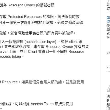
子
是
Resource Owner 的帳號密碼
時
rotected Resources 的權限，無法限制時效
如
號
 無法只撤回某一個第三方應用程式的存取權，必須要修改密碼
使
學
破解，就會導致使用該密碼的所有資料被破解。
式
行
行
層 (authorization layer) ，並把 client 跟
lient 會先索取存取權，來存取 Resource Owner 擁有的資
rver 上面，並且 Client 會得到一組不同於 Resource
e
ess token。
2
ted Resource。如果這個角色是人類的話，就是指使用
決
身
ce 的伺服器，可以根據 Access Token 來接受使用
服
的
求。