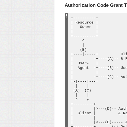
Authorization Code Grant 
+----------+

| Resource |

|   Owner  |

|          |

+----------+

     ^

     |

    (B)

+----|-----+          Cli
|         -+----(A)-- & R
|  User-   |             
|  Agent  -+----(B)-- Use
|          |             
|         -+----(C)-- Aut
+-|----|---+             
  |    |                 
 (A)  (C)                
  |    |                 
  ^    v                 
+---------+              
|         |>---(D)-- Auth
|  Client |          & Re
|         |              
|         |<---(E)----- A
+---------+       (w/ Op