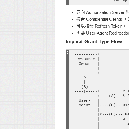
要向 Authorization Serve
適合 Confidential Clie
可以核發 Refresh Token。
需要 User-Agent Redirecti
Implicit Grant Type Flow
+----------+

| Resource |

|  Owner   |

|          |

+----------+

     ^

     |

    (B)

+----|-----+          Cli
|         -+----(A)-- & R
|  User-   |             
|  Agent  -|----(B)-- Use
|          |             
|          |<---(C)--- Re
|          |          wit
|          |            i
|          |             