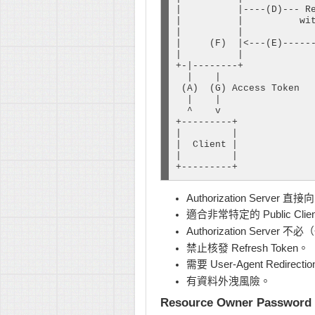
|          |----(D)--- Re
|          |          wit
|          |             
|     (F)  |<---(E)------
|          |             
+-|--------+

  |    |

 (A)  (G) Access Token

  |    |

  ^    v

+---------+

|         |

|  Client |

|         |

+---------+
Authorization Server 直
適合非常特定的 Public Cl
Authorization Server
禁止核發 Refresh Token。
需要 User-Agent Redirecti
有資料外洩風險。
Resource Owner Password C