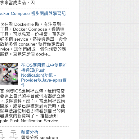
拿來當成產品，因...
ocker Compose 初步閱讀與學習記
次在看 Dockerfile 時，有注意到一
工具，Docker Compose。透過這
工具，可以先寫一份檔案，預先定
好多個 service，然後透過單一命令
啟動多個 container 執行你定義的
ervice，讓他們組成一個你想要的應
服務。直覺這是個 docke...
在iOS應用程式中使用推
播通知(Push
Notification)功能 -
Provider以Java-apns實
作
言 開發iOS應用程式時，我們常常
要連上自己的平台或伺服器建立連
，取得資料。然而，當應用程式尚
開啟，或是已經被退到背景時，此
就無法讓使用者即時看到自己的伺
器送來的新資料了。 推播通知
pple Push Notification Service, ...
頻譜分析
頻譜分析 spectrum