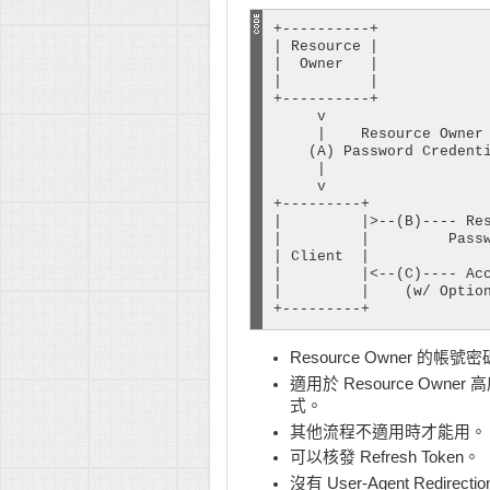
+----------+

| Resource |

|  Owner   |

|          |

+----------+

     v

     |    Resource Owner

    (A) Password Credenti
     |

     v

+---------+              
|         |>--(B)---- Res
|         |         Passw
| Client  |              
|         |<--(C)---- Acc
|         |    (w/ Option
+---------+             
Resource Owner 的帳
適用於 Resource Owne
式。
其他流程不適用時才能用。
可以核發 Refresh Token。
沒有 User-Agent Redirecti