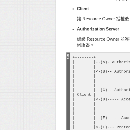
Client
讓 Resource Owner 授權
Authorization Server
認證 Resource Owner 並獲
伺服器。
+--------+               
|        |--(A)- Authoriz
|        |               
|        |<-(B)-- Authori
|        |               
|        |

|        |               
|        |--(C)-- Authori
| Client |               
|        |<-(D)----- Acce
|        |               
|        |

|        |               
|        |--(E)----- Acce
|        |               
|        |<-(F)--- Protec