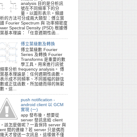
analysis 目的是分析訊
號在不同頻率下的分
量，以圖形表示。頻譜
析的方法可分成兩大類型：傅立葉
譜 Fourier Spectrum 與 功率頻密度
ower Spectral Density (PSD) 根據傅
葉基本理論：「任意週期性函...
傅立葉級數及轉換
傅立葉級數 Fourier
Series 及轉換 Fourier
Transforms 是重要的數
學工具，用來進行訊號
頻率分析 frequency analysis。 傅
葉基本理論是：任何週期性函數，
表示成不同頻率、不同振幅的餘弦
數或正弦函數，所加總而得的無窮
數。這...
push notification -
android client 以 GCM
實現 (一)
app 發布後，想要從
server 發訊息給 client
，該怎麼做呢？一直保持 server 與
lient 間的連線？若 server 只是偶而
幾天才發送一次訊息，這樣做不僅