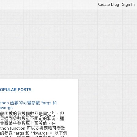
OPULAR POSTS
ython 函數的可變參數 *args 和
kwargs
般函數的參數個數都是固定的，但
果遇到參數數量不固定的狀況，通
會將某些參數填上預設值，在
ython function 可以支援兩種可變數
的參數 *args 和 **kwargs 。 以下例