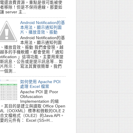
電還浪費資源，重點是很可能被使
者移除！但是不保持連線，那要如
讓 server 主...
Android Notification的基
本用法，顯示通知列圖
片、播放音效、振動
Android Notification的基
本用法，顯示通知列圖
、播放音效、振動 我們會發現，越
越多的手機軟體，都會使用「 通知
otification 」這項功能，主要用來提
新訊息、公告或是提示訊息等... 如
片所示： 寫法其實很簡單，我們
一個測...
如何使用 Apache POI
處理 Excel 檔案
Apache POI 是 Poor
Obfuscation
Implementation 的縮
，其目的是建立與讀取 Office Open
ML（OOXML）標準和微軟的OLE 2
合文檔格式（OLE2）的Java API。
要的元件有： Excel (SS=H...