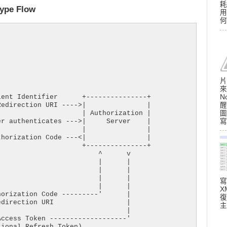
耗
Type Flow
用
何
片
來
ent Identifier      +---------------+

N
edirection URI ---->|               |

醒
                    | Authorization |

圖
r authenticates --->|     Server    |

寫
                    |               |

horization Code ---<|               |

                    +---------------+

                        ^      v

                        |      |

                        |      |

                        |      |

寫
                        |      |

X
orization Code ---------'      |

復
direction URI                  |

主
                               |

ccess Token -------------------'

tional Refresh Token)