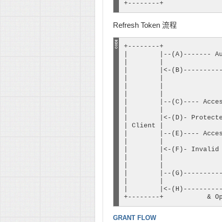
+--------+              
Refresh Token 流程
+--------+               
|        |--(A)------- Au
|        |               
|        |<-(B)----------
|        |               
|        |               
|        |               
|        |--(C)---- Acces
|        |               
|        |<-(D)- Protecte
| Client |               
|        |--(E)---- Acces
|        |               
|        |<-(F)- Invalid 
|        |               
|        |               
|        |--(G)----------
|        |               
|        |<-(H)----------
+--------+           & O
GRANT FLOW