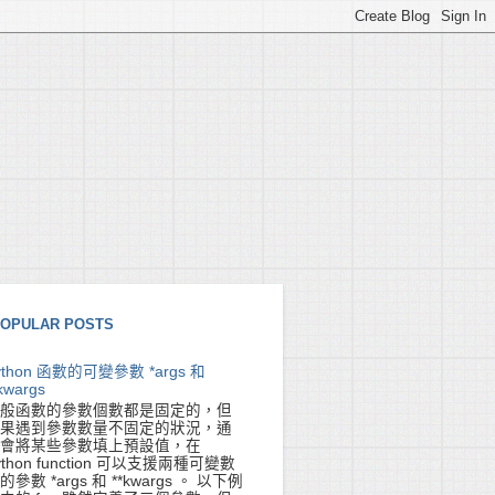
OPULAR POSTS
ython 函數的可變參數 *args 和
kwargs
般函數的參數個數都是固定的，但
果遇到參數數量不固定的狀況，通
會將某些參數填上預設值，在
ython function 可以支援兩種可變數
的參數 *args 和 **kwargs 。 以下例