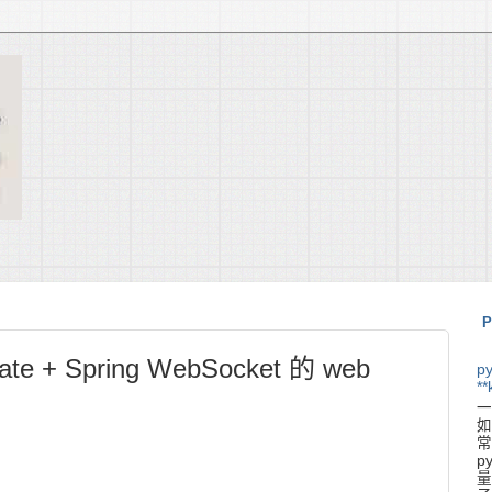
P
ate + Spring WebSocket 的 web
p
**
一
如
常
p
量