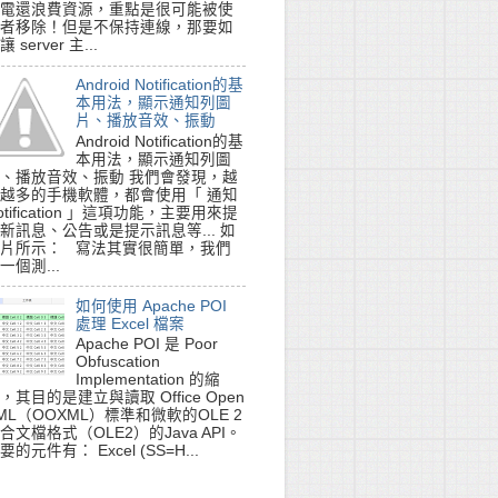
電還浪費資源，重點是很可能被使
-class>

者移除！但是不保持連線，那要如
讓 server 主...
Android Notification的基
本用法，顯示通知列圖
片、播放音效、振動
Android Notification的基
本用法，顯示通知列圖
、播放音效、振動 我們會發現，越
越多的手機軟體，都會使用「 通知
otification 」這項功能，主要用來提
新訊息、公告或是提示訊息等... 如
片所示： 寫法其實很簡單，我們
一個測...
如何使用 Apache POI
處理 Excel 檔案
Apache POI 是 Poor
Obfuscation
Implementation 的縮
，其目的是建立與讀取 Office Open
ML（OOXML）標準和微軟的OLE 2
合文檔格式（OLE2）的Java API。
要的元件有： Excel (SS=H...