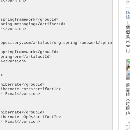
4</version>

合
D
錄
springframework</groupId>

上
pring-messaging</artifactId>

個
4</version>

個
義
來
epository.com/artifact/org.springframework/spring-orm --
s
用
springframework</groupId>

pring-orm</artifactId>

4</version>

>

hibernate</groupId>

前
ibernate-core</artifactId>

需
4.Final</version>

線
未
時
服
hibernate</groupId>

(A
ibernate-c3p0</artifactId>

4.Final</version>
