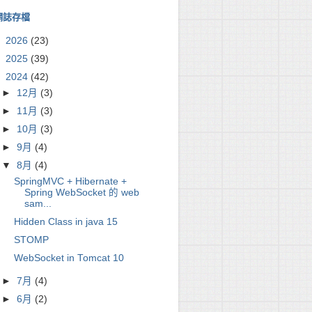
ns.xsd

網誌存檔
sd

►
2026
(23)
►
2025
(39)
ontext.xsd

▼
2024
(42)


►
12月
(3)
sd

►
11月
(3)
-websocket-4.1.xsd">

►
10月
(3)
►
9月
(4)
▼
8月
(4)
SpringMVC + Hibernate +
Spring WebSocket 的 web
sam...
Hidden Class in java 15
STOMP
WebSocket in Tomcat 10
►
7月
(4)
>

►
6月
(2)