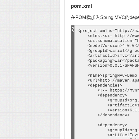
pom.xml
在POM檔加入Spring MVC的depe
<project xmlns="http://ma
    xmlns:xsi="http://www
    xsi:schemaLocation="
    <modelVersion>4.0.0</
    <groupId>camiol</grou
    <artifactId>smvc</art
    <packaging>war</packa
    <version>0.0.1-SNAPSH
    <name>springMVC-Demo 
    <url>http://maven.apa
    <dependencies>

        <!-- https://mvnr
        <dependency>

            <groupId>org.
            <artifactId>s
            <version>6.1.
        </dependency>

        <dependency>

            <groupId>org.
            <artifactId>s