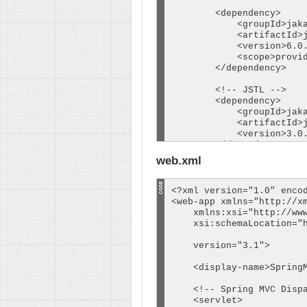
        <dependency>

            <groupId>jaka
            <artifactId>j
            <version>6.0.
            <scope>provid
        </dependency>

        <!-- JSTL -->

        <dependency>

            <groupId>jaka
            <artifactId>j
            <version>3.0.
        </dependency>

web.xml
        <dependency>

            <groupId>org.
            <artifactId>j
<?xml version="1.0" encod
            <version>3.0.
<web-app xmlns="http://xm
        </dependency>

    xmlns:xsi="http://www
    xsi:schemaLocation="h
        <!-- https://mvnr
                         
        <dependency>

    version="3.1">

            <groupId>mysq
            <artifactId>m
    <display-name>SpringM
            <version>8.0.
        </dependency>

    <!-- Spring MVC Dispa
        <!-- https://mvnr
    <servlet>
