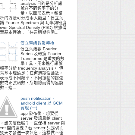
analysis 目的是分析訊
號在不同頻率下的分
量，以圖形表示。頻譜
析的方法可分成兩大類型：傅立葉
譜 Fourier Spectrum 與 功率頻密度
ower Spectral Density (PSD) 根據傅
葉基本理論：「任意週期性函...
傅立葉級數及轉換
傅立葉級數 Fourier
Series 及轉換 Fourier
Transforms 是重要的數
學工具，用來進行訊號
頻率分析 frequency analysis。 傅
葉基本理論是：任何週期性函數，
表示成不同頻率、不同振幅的餘弦
數或正弦函數，所加總而得的無窮
數。這...
push notification -
android client 以 GCM
實現 (一)
app 發布後，想要從
server 發訊息給 client
，該怎麼做呢？一直保持 server 與
lient 間的連線？若 server 只是偶而
幾天才發送一次訊息，這樣做不僅