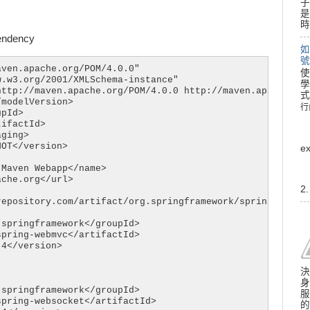
子
是
時
ndency
如
號
ven.apache.org/POM/4.0.0"

使
.w3.org/2001/XMLSchema-instance"

學
http://maven.apache.org/POM/4.0.0 http://maven.apache.org
式
modelVersion>

行
行
pId>

ifactId>

ging>

OT</version>

e
Maven Webapp</name>

che.org</url>

2
epository.com/artifact/org.springframework/spring-webmvc
springframework</groupId>

pring-webmvc</artifactId>

4</version>

決
身
springframework</groupId>

服
pring-websocket</artifactId>

的