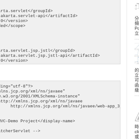
rta.servlet</groupId>

akarta.servlet-api</artifactId>

分
0</version>

頻
ed</scope>

P
立
rta.servlet.jsp.jstl</groupId>

akarta.servlet.jsp.jstl-api</artifactId>

0</version>

的
立
可
glassfish.web</groupId>

函
akarta.servlet.jsp.jstl</artifactId>

ing="utf-8"?>

級
1</version>

lns.jcp.org/xml/ns/javaee"

.w3.org/2001/XMLSchema-instance"

ttp://xmlns.jcp.org/xml/ns/javaee

epository.com/artifact/mysql/mysql-connector-java -->

    http://xmlns.jcp.org/xml/ns/javaee/web-app_3_1.xsd"

l</groupId>

ysql-connector-java</artifactId>

VC-Demo Project</display-name>

33</version>

時
tcherServlet -->

c
epository.com/artifact/com.google.code.gson/gson -->

或