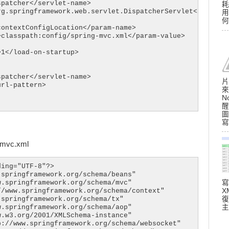
patcher</servlet-name>

耗
google.code.gson</groupId>

g.springframework.web.servlet.DispatcherServlet</servlet
用
son</artifactId>

何
.1</version>

ontextConfigLocation</param-name>

classpath:config/spring-mvc.xml</param-value>

1</load-on-startup>

patcher</servlet-name>

片
finalName>

rl-pattern>

來
N
醒
Id>maven-compiler-plugin</artifactId>

圖
3.12.1</version>

寫
ation>

ce>17</source>

et>17</target>

g-mvc.xml
ration>

ing="UTF-8"?>

Id>maven-war-plugin</artifactId>

springframework.org/schema/beans"

3.4.0</version>

.springframework.org/schema/mvc"

寫
ation>

/www.springframework.org/schema/context"

X
ourceDirectory>src/main/webapp</warSourceDirectory>

springframework.org/schema/tx"

復
ration>

.springframework.org/schema/aop"

主
.w3.org/2001/XMLSchema-instance"

://www.springframework.org/schema/websocket"
