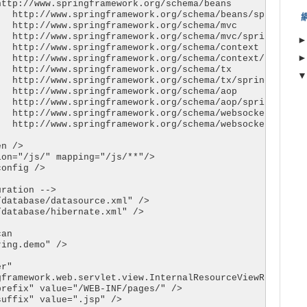
ttp://www.springframework.org/schema/beans 

  http://www.springframework.org/schema/beans/spring-bea
  http://www.springframework.org/schema/mvc 

  http://www.springframework.org/schema/mvc/spring-mvc.x
  http://www.springframework.org/schema/context 

  http://www.springframework.org/schema/context/spring-c
  http://www.springframework.org/schema/tx

  http://www.springframework.org/schema/tx/spring-tx.xsd
  http://www.springframework.org/schema/aop

  http://www.springframework.org/schema/aop/spring-aop.x
  http://www.springframework.org/schema/websocket

   http://www.springframework.org/schema/websocket/spring
n />

on="/js/" mapping="/js/**"/>

onfig />

ration -->

database/datasource.xml" />

database/hibernate.xml" />

an

ing.demo" />

r"

framework.web.servlet.view.InternalResourceViewResolver"
refix" value="/WEB-INF/pages/" />

uffix" value=".jsp" />
