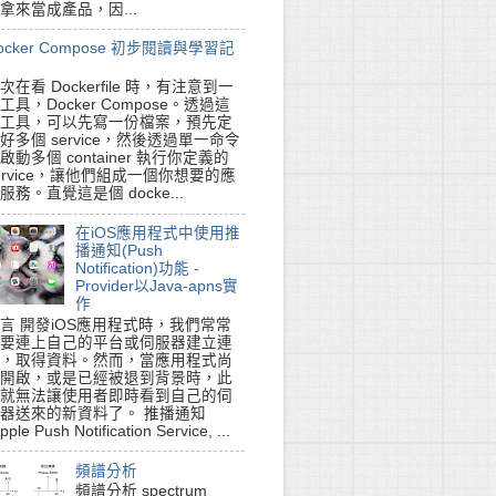
拿來當成產品，因...
ocker Compose 初步閱讀與學習記
次在看 Dockerfile 時，有注意到一
工具，Docker Compose。透過這
工具，可以先寫一份檔案，預先定
好多個 service，然後透過單一命令
啟動多個 container 執行你定義的
>

ervice，讓他們組成一個你想要的應
服務。直覺這是個 docke...
在iOS應用程式中使用推
播通知(Push
Notification)功能 -
Provider以Java-apns實
作
言 開發iOS應用程式時，我們常常
要連上自己的平台或伺服器建立連
，取得資料。然而，當應用程式尚
開啟，或是已經被退到背景時，此
就無法讓使用者即時看到自己的伺
器送來的新資料了。 推播通知
pple Push Notification Service, ...
頻譜分析
頻譜分析 spectrum