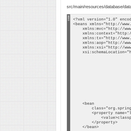
src/main/resources/database/dat
<?xml version="1.0" encod
<beans xmlns="http://www.
    xmlns:mvc="http://www
    xmlns:context="http:/
    xmlns:tx="http://www.
    xmlns:aop="http://www
    xmlns:xsi="http://www
    xsi:schemaLocation="h
                         
                         
                         
                         
                         
                         
                         
                         
                         
    <bean

        class="org.spring
        <property name="l
            <value>classp
        </property>

    </bean>
