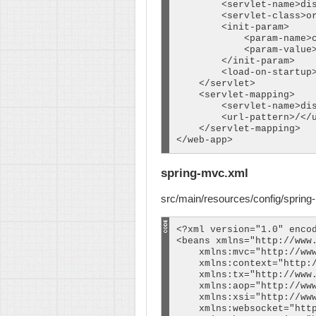
        <dependency>

        <servlet-name>dis
            <groupId>com.
        <servlet-class>or
            <artifactId>g
        <init-param>

            <version>2.10
            <param-name>c
        </dependency>

            <param-value>
        </init-param>

    </dependencies>

        <load-on-startup>
    </servlet>

    <servlet-mapping>

    <build>

        <servlet-name>dis
        <finalName>smvc</
        <url-pattern>/</u
        <plugins>

    </servlet-mapping>

            <plugin>

</web-app>
                <artifact
                <version>
spring-mvc.xml
                <configur
                    <sour
                    <targ
src/main/resources/config/sprin
                </configu
            </plugin>

            <plugin>

<?xml version="1.0" encod
                <artifact
<beans xmlns="http://www.
                <version>
    xmlns:mvc="http://www
                <configur
    xmlns:context="http:/
                    <warS
    xmlns:tx="http://www.
                </configu
    xmlns:aop="http://www
            </plugin>

    xmlns:xsi="http://www
        </plugins>

    xmlns:websocket="http