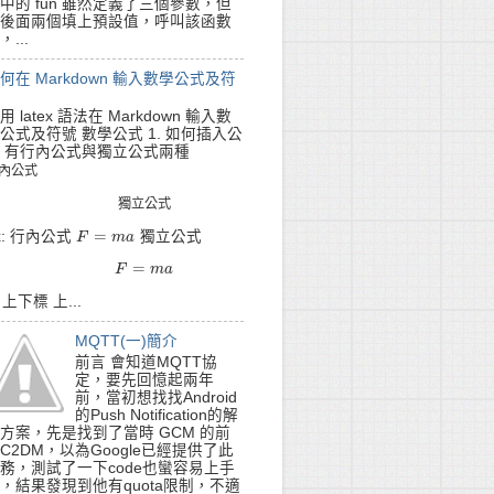
中的 fun 雖然定義了三個參數，但
後面兩個填上預設值，呼叫該函數
，...
何在 Markdown 輸入數學公式及符
用 latex 語法在 Markdown 輸入數
公式及符號 數學公式 1. 如何插入公
/maven-v4_0_0.xsd">

 有行內公式與獨立公式兩種
內
公
式
內
公
式
獨
立
公
式
獨
立
公
式
=
x: 行內公式
獨立公式
F
F
=
m
a
m
a
=
F
=
m
F
a
m
a
. 上下標 上...
 -->

MQTT(一)簡介
前言 會知道MQTT協
定，要先回憶起兩年
前，當初想找找Android
的Push Notification的解
方案，先是找到了當時 GCM 的前
C2DM，以為Google已經提供了此
務，測試了一下code也蠻容易上手
，結果發現到他有quota限制，不適