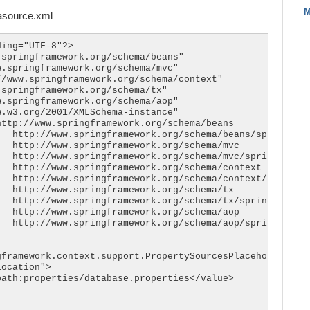
M
asource.xml
ing="UTF-8"?>

springframework.org/schema/beans"

.springframework.org/schema/mvc"

/www.springframework.org/schema/context"

springframework.org/schema/tx"

.springframework.org/schema/aop"

.w3.org/2001/XMLSchema-instance"

ttp://www.springframework.org/schema/beans 

  http://www.springframework.org/schema/beans/spring-bea
  http://www.springframework.org/schema/mvc 

  http://www.springframework.org/schema/mvc/spring-mvc.x
  http://www.springframework.org/schema/context 

  http://www.springframework.org/schema/context/spring-c
  http://www.springframework.org/schema/tx

  http://www.springframework.org/schema/tx/spring-tx.xsd
  http://www.springframework.org/schema/aop

  http://www.springframework.org/schema/aop/spring-aop.x
framework.context.support.PropertySourcesPlaceholderConf
ocation">

ath:properties/database.properties</value>
