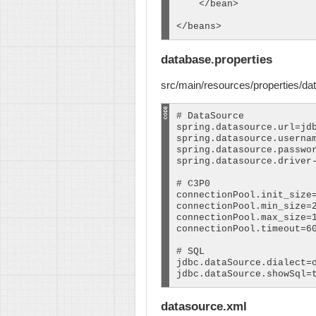
    </bean>

</beans>
database.properties
src/main/resources/properties/da
# DataSource

spring.datasource.url=jdb
spring.datasource.usernam
spring.datasource.passwor
spring.datasource.driver-
# C3P0

connectionPool.init_size=
connectionPool.min_size=2
connectionPool.max_size=1
connectionPool.timeout=60
# SQL

jdbc.dataSource.dialect=o
jdbc.dataSource.showSql=
datasource.xml