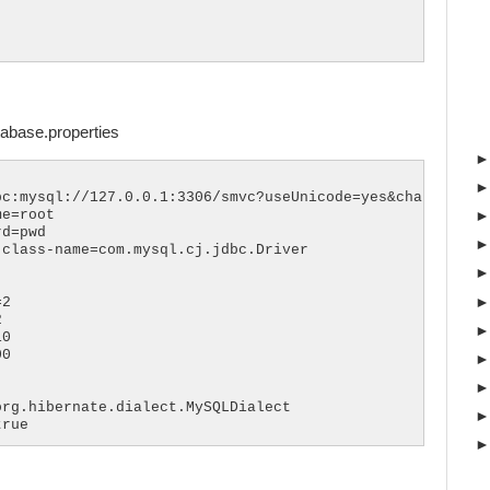
tabase.properties
c:mysql://127.0.0.1:3306/smvc?useUnicode=yes&characterEn
e=root

d=pwd

class-name=com.mysql.cj.jdbc.Driver

2



0

0

rg.hibernate.dialect.MySQLDialect

true