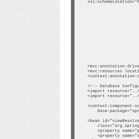
    </build>

    xsi:schemaLocation="h
</project>
                         
                         
                         
                         
                         
                         
                         
                         
                         
                         
                        
    <mvc:annotation-drive
    <mvc:resources locati
    <context:annotation-c
    <!-- Database Configu
    <import resource="../
    <import resource="../
    <context:component-sc
        base-package="spr
    <bean id="viewResolve
        class="org.spring
        <property name="p
        <property name="s