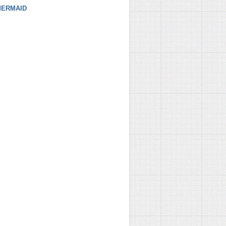
ERMAID
ns.xsd

sd

ontext.xsd



sd">

igurer">
