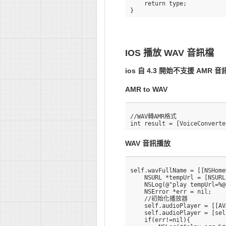
    return type;  

IOS 播放 WAV 音訊檔
ios 自 4.3 開始不支援 A
AMR to WAV
//WAV轉AMR格式

WAV 音訊播放
self.wavFullName = [[NSHome
    NSURL *tempUrl = [NSURL
    NSLog(@"play tempUrl=%@
    NSError *err = nil;

    //初始化播放器

    self.audioPlayer = [[AV
    self.audioPlayer = [sel
    if(err!=nil){
