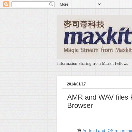
Information Sharing from Maxkit Fellows
2014/01/17
AMR and WAV files P
Browser
上篇
Android and IOS recording 