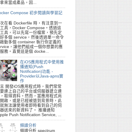
拿來當成產品，因...
ocker Compose 初步閱讀與學習記
次在看 Dockerfile 時，有注意到一
工具，Docker Compose。透過這
工具，可以先寫一份檔案，預先定
好多個 service，然後透過單一命令
啟動多個 container 執行你定義的
ervice，讓他們組成一個你想要的應
服務。直覺這是個 docke...
在iOS應用程式中使用推
播通知(Push
Notification)功能 -
Provider以Java-apns實
作
言 開發iOS應用程式時，我們常常
要連上自己的平台或伺服器建立連
，取得資料。然而，當應用程式尚
yAppendingPathComponent:@"recorder.wav"];

開啟，或是已經被退到背景時，此
就無法讓使用者即時看到自己的伺
器送來的新資料了。 推播通知
pple Push Notification Service, ...
頻譜分析
頻譜分析 spectrum