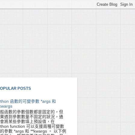
OPULAR POSTS
ython 函數的可變參數 *args 和
kwargs
般函數的參數個數都是固定的，但
果遇到參數數量不固定的狀況，通
會將某些參數填上預設值，在
ython function 可以支援兩種可變數
的參數 *args 和 **kwargs 。 以下例