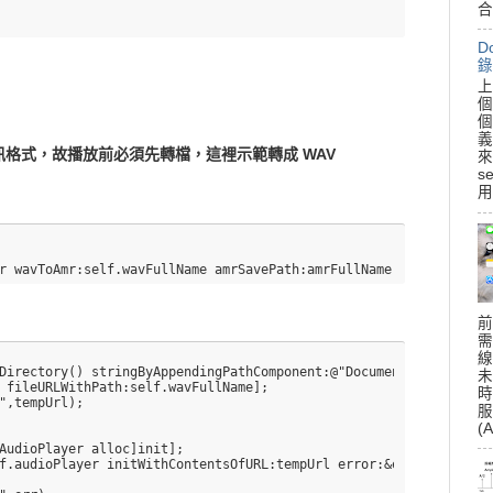
合
D
錄
上
個
個
義
MR 音訊格式，故播放前必須先轉檔，這裡示範轉成 WAV
來
s
用
前
需
線
Directory() stringByAppendingPathComponent:@"Documents"] stringB
未
 fileURLWithPath:self.wavFullName];

時
",tempUrl);

服
(A
AudioPlayer alloc]init];

f.audioPlayer initWithContentsOfURL:tempUrl error:&err];
