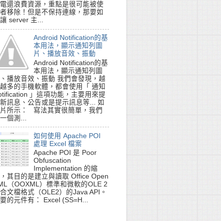
電還浪費資源，重點是很可能被使
者移除！但是不保持連線，那要如
讓 server 主...
Android Notification的基
本用法，顯示通知列圖
片、播放音效、振動
Android Notification的基
本用法，顯示通知列圖
、播放音效、振動 我們會發現，越
越多的手機軟體，都會使用「 通知
otification 」這項功能，主要用來提
新訊息、公告或是提示訊息等... 如
片所示： 寫法其實很簡單，我們
一個測...
如何使用 Apache POI
處理 Excel 檔案
Apache POI 是 Poor
Obfuscation
Implementation 的縮
，其目的是建立與讀取 Office Open
ML（OOXML）標準和微軟的OLE 2
合文檔格式（OLE2）的Java API。
要的元件有： Excel (SS=H...