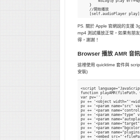
        NSLog(@"play err=%@
    }

    //開始播放

PS. 關於 Apple 官網說的
mp4 測試播放正常，如果有朋友
得，謝謝！
Browser 播放 AMR 音
這裡使用 quicktime 套件與 s
安裝)
<script language="JavaScrip
function playAMR(filePath, 
var pv='';

pv += '<object width="'+wid
pv += '<param name="src" va
pv += '<param name="control
pv += '<param name="type" v
pv += '<param name="autopla
pv += '<param name="target"
pv += '<param name="bgcolor
pv += '<param name="plugins
pv += '<embed src="'+filePa