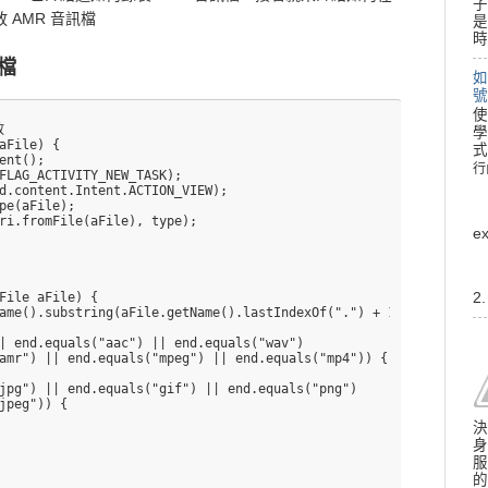
子
上播放 AMR 音訊檔
是
時
訊檔
如
號
使


學
aFile) {  

式
ent();  

行
行
FLAG_ACTIVITY_NEW_TASK);  

d.content.Intent.ACTION_VIEW);  

pe(aFile);  

ri.fromFile(aFile), type);  

e


File aFile) {  

2
ame().substring(aFile.getName().lastIndexOf(".") + 1, aFile.getN
| end.equals("aac") || end.equals("wav")  

amr") || end.equals("mpeg") || end.equals("mp4")) {  

jpg") || end.equals("gif") || end.equals("png")  

jpeg")) {  

決
身
服
的