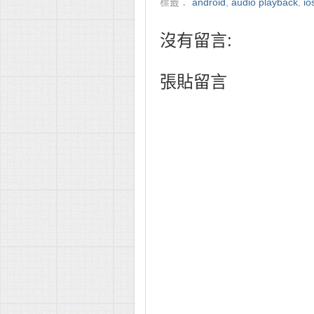
標籤：
android
,
audio playback
,
io
沒有留言:
張貼留言