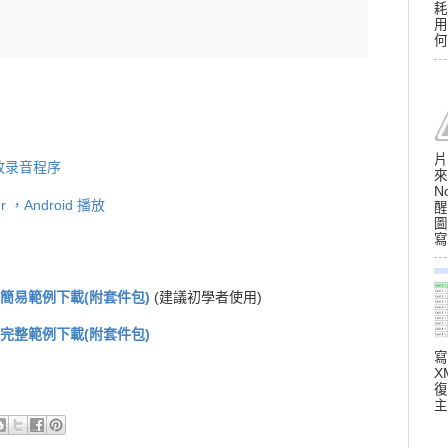
耗
用
何
片
播放录音程序
來
N
 ，Android 播放
醒
圖
寫
放-簡易範例下載(附套件包)
(建議初學者使用)
放-完整範例下載(附套件包)
寫
X
復
主