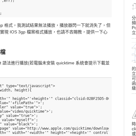
",err);

分
頻
支援 3gp 格式，我測試結果無法播放，播放器閃一下就消失了，但
P
實現 IOS 3gp 檔案格式播放，也請不吝賜教，提供一下心
立
訊檔
cript 語法進行播放(若電腦未安裝 quicktime 系統會提示下載並
的
立
可
函
t" type="text/javascript">

級
width, height){

th+'" height="'+height+'" classid="clsid:02BF25D5-8C17-4B23-BC80
lue="'+filePath+'">';

ler" value="true">';

alue="video/quicktime">';

y" value="true">';

 value="myself">';

時
" value="black">';

page" value="http://www.apple.com/quicktime/download/index.html">
c
th+'" width="'+width+'" height="'+height+'" controller="true" al
或