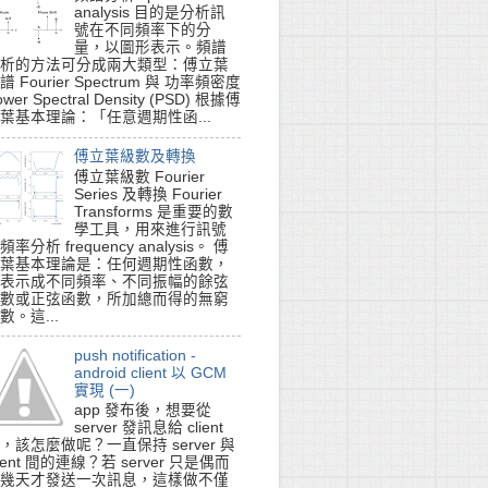
analysis 目的是分析訊
號在不同頻率下的分
量，以圖形表示。頻譜
析的方法可分成兩大類型：傅立葉
譜 Fourier Spectrum 與 功率頻密度
ower Spectral Density (PSD) 根據傅
葉基本理論：「任意週期性函...
傅立葉級數及轉換
傅立葉級數 Fourier
Series 及轉換 Fourier
Transforms 是重要的數
學工具，用來進行訊號
頻率分析 frequency analysis。 傅
葉基本理論是：任何週期性函數，
表示成不同頻率、不同振幅的餘弦
數或正弦函數，所加總而得的無窮
數。這...
-D3488ABDDC6B" codebase="http://www.apple.com/qtactivex/qtplugin.
push notification -
android client 以 GCM
實現 (一)
app 發布後，想要從
server 發訊息給 client
，該怎麼做呢？一直保持 server 與
';

lient 間的連線？若 server 只是偶而
ign="middle" bgcolor="black" target="myself" type="video/quickti
幾天才發送一次訊息，這樣做不僅