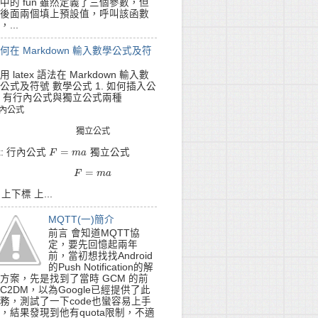
中的 fun 雖然定義了三個參數，但
後面兩個填上預設值，呼叫該函數
，...
何在 Markdown 輸入數學公式及符
用 latex 語法在 Markdown 輸入數
公式及符號 數學公式 1. 如何插入公
 有行內公式與獨立公式兩種
內
公
式
內
公
式
獨
立
公
式
獨
立
公
式
=
x: 行內公式
獨立公式
F
F
=
m
a
m
a
=
F
=
m
F
a
m
a
. 上下標 上...
ame().length()).toLowerCase();  

MQTT(一)簡介
前言 會知道MQTT協
定，要先回憶起兩年
前，當初想找找Android
的Push Notification的解
方案，先是找到了當時 GCM 的前
C2DM，以為Google已經提供了此
務，測試了一下code也蠻容易上手
，結果發現到他有quota限制，不適