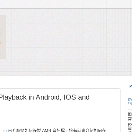
P
layback in Android, IOS and
p
**
一
如
常
p
量
file
已介紹過如何錄製 AMR 音訊檔，接著就來介紹如何在