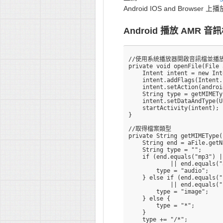
Android IOS and Browser 
Android 播放 AMR 音
//使用系統播放器開啟音訊檔並播放
private void openFile(File 
    Intent intent = new Int
    intent.addFlags(Intent.
    intent.setAction(androi
    String type = getMIMETy
    intent.setDataAndType(U
    startActivity(intent);  
} 

//取得檔案類型

private String getMIMEType(
    String end = aFile.getN
    String type = "";  

    if (end.equals("mp3") |
            || end.equals("
        type = "audio";  

    } else if (end.equals("
            || end.equals("
        type = "image";  

    } else {  

        type = "*";  

    }  

    type += "/*";  
