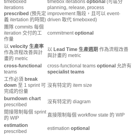
timeboxed
timebox iterations
optional
(可區分
iterations
planning, release, process
prescribed
(預先定
improvement 階段，且可以 event-
義 itertation 的時間)
driven 取代 timeboxed)
團隊 commits 每個
iteration 交付的工
commitment
optional
作量
以
velocity 生產率
以
Lead Time 生產週期
作為流程改善
作為流程改善與計
與計畫的 metric
畫的 metric
cross-functional
cross-functional teams
optional
允許有
teams
specialist teams
工作必須
break
down
至 1 sprint 可
沒有特定的 item size
完成的份量
burndown chart
沒有特定的 diagram
prescribed
間接限制每個 sprint
直接限制每個 workflow state 的 WIP
的 WIP
estimation
estimation
optional
prescribed