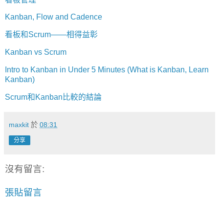
Kanban, Flow and Cadence
看板和Scrum——相得益彰
Kanban vs Scrum
Intro to Kanban in Under 5 Minutes (What is Kanban, Learn
Kanban)
Scrum和Kanban比較的結論
maxkit
於
08:31
分享
沒有留言:
張貼留言