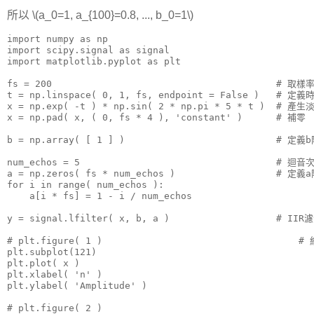
所以 \(a_0=1, a_{100}=0.8, ..., b_0=1\)
import numpy as np

import scipy.signal as signal

import matplotlib.pyplot as plt

fs = 200                                        # 取樣率
t = np.linspace( 0, 1, fs, endpoint = False )   # 定義
x = np.exp( -t ) * np.sin( 2 * np.pi * 5 * t )  # 產生
x = np.pad( x, ( 0, fs * 4 ), 'constant' )      # 補零

b = np.array( [ 1 ] )                           # 定義b
num_echos = 5                                   # 迴音次
a = np.zeros( fs * num_echos )                  # 定義a
for i in range( num_echos ):

    a[i * fs] = 1 - i / num_echos

y = signal.lfilter( x, b, a )                   # IIR
# plt.figure( 1 )                                   # 
plt.subplot(121)

plt.plot( x )

plt.xlabel( 'n' )

plt.ylabel( 'Amplitude' )

# plt.figure( 2 )
