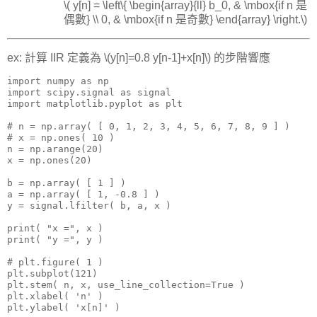
\( y[n] = \left\{ \begin{array}{ll} b_0, & \mbox{if n 是
偶數} \\ 0, & \mbox{if n 是奇數} \end{array} \right.\)
ex: 計算 IIR 定義為 \(y[n]=0.8 y[n-1]+x[n]\) 的步階響應
import numpy as np

import scipy.signal as signal

import matplotlib.pyplot as plt

# n = np.array( [ 0, 1, 2, 3, 4, 5, 6, 7, 8, 9 ] )

# x = np.ones( 10 )

n = np.arange(20)

x = np.ones(20)

b = np.array( [ 1 ] )

a = np.array( [ 1, -0.8 ] )

y = signal.lfilter( b, a, x )

print( "x =", x )

print( "y =", y )

# plt.figure( 1 )

plt.subplot(121)

plt.stem( n, x, use_line_collection=True )

plt.xlabel( 'n' )

plt.ylabel( 'x[n]' )
