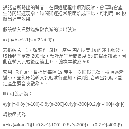
講話者所發出的聲音，在傳遞過程中遇到反射，會傳時會產
生時間延遲現象。時間延遲通常跟距離成正比，可利用 IIR 模
擬出迴音效果
假設輸入訊號為指數衰減的淡出弦波
\(x(t)=A e^{-1}sin(2 \pi ft)\)
若振幅 A = 1，頻率 f = 5Hz，產生時間長度 1s 的淡出弦波，
取樣頻率定為 200Hz，預計產生時間長度 5s 的輸出訊號。因
此在輸入訊號後面補上 0 ，讓樣本數為 500
套用 IIR filter，目標是每隔 1s 產生一次回饋訊號，振幅逐漸
變小，並與原始輸入訊號進行疊加，得到迴音輸出訊號。設
定產生迴音次數為 5。
IIR 可設計為：
\(y[n]=-0.8y[n-100]-0.6y[n-200]-0.4y[n-300]-0.2y[n-400]+x[n]\)
轉換函式為
\(H(z)=\frac{1}{1+0.8z^{-100}+0.6z^{-200}+...+0.2z^{-400}}\)