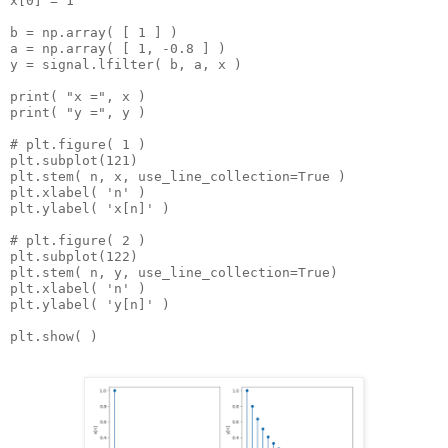
x[0] = 1

b = np.array( [ 1 ] )

a = np.array( [ 1, -0.8 ] )

y = signal.lfilter( b, a, x )

print( "x =", x )

print( "y =", y )

# plt.figure( 1 )

plt.subplot(121)

plt.stem( n, x, use_line_collection=True )

plt.xlabel( 'n' )

plt.ylabel( 'x[n]' )

# plt.figure( 2 )

plt.subplot(122)

plt.stem( n, y, use_line_collection=True)

plt.xlabel( 'n' )

plt.ylabel( 'y[n]' )

plt.show( )