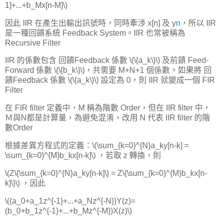
1]+...+b_Mx[n-M]\)
因此 IIR 在產生出輸出訊號時，同時牽涉 x[n] 及 y
n
，所以 IIR
是一種回饋系統 Feedback System。IIR 也常被稱為
Recursive Filter
IIR 的係數包含 回饋Feedback 係數 \(\{a_k\}\) 及前饋 Feed-
Forward 係數 \(\{b_k\}\)，共需要 M+N+1 個係數。如果將 回
饋Feedback 係數 \(\{a_k\}\) 設定為 0，則 IIR 就變成一個 FIR
Filter
在 FIR filter 定義中，M 稱為階數 Order，但在 IIR filter 中，
Ｍ與N都是計算量，為避免混淆，改用 N 代表 IIR filter 的階
數Order
根據差異方程式的定義：\(\sum_{k=0}^{N}a_ky[n-k] =
\sum_{k=0}^{M}b_kx[n-k]\) ，若取 z 轉換，則
\(Z\{\sum_{k=0}^{N}a_ky[n-k]\} = Z\{\sum_{k=0}^{M}b_kx[n-
k]\}\) ，因此
\((a_0+a_1z^{-1}+...+a_Nz^{-N})Y(z)=
(b_0+b_1z^{-1}+...+b_Mz^{-M})X(z)\)