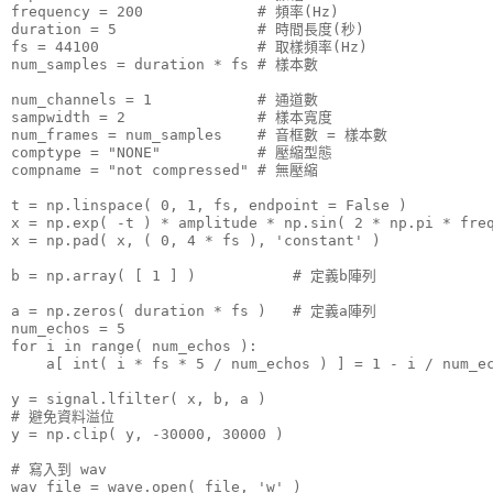
frequency = 200             # 頻率(Hz)

duration = 5                # 時間長度(秒)

fs = 44100                  # 取樣頻率(Hz)

num_samples = duration * fs # 樣本數

num_channels = 1            # 通道數

sampwidth = 2               # 樣本寬度

num_frames = num_samples    # 音框數 = 樣本數

comptype = "NONE"           # 壓縮型態

compname = "not compressed" # 無壓縮

t = np.linspace( 0, 1, fs, endpoint = False )       
x = np.exp( -t ) * amplitude * np.sin( 2 * np.pi * f
x = np.pad( x, ( 0, 4 * fs ), 'constant' )            
b = np.array( [ 1 ] )           # 定義b陣列

a = np.zeros( duration * fs )   # 定義a陣列

num_echos = 5

for i in range( num_echos ):

    a[ int( i * fs * 5 / num_echos ) ] = 1 - i / num_ec
y = signal.lfilter( x, b, a )

# 避免資料溢位

y = np.clip( y, -30000, 30000 )

# 寫入到 wav

wav_file = wave.open( file, 'w' )
