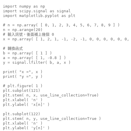
import numpy as np

import scipy.signal as signal

import matplotlib.pyplot as plt

# n = np.array( [ 0, 1, 2, 3, 4, 5, 6, 7, 8, 9 ] )

n = np.arange(20)

# 輸入訊號，後面補上幾個 0

x = np.array( [ 1, 2, 1, -1, -2, -1, 0, 0, 0, 0, 0, 0, 
# 轉換函式

b = np.array( [ 1 ] )

a = np.array( [ 1, -0.8 ] )

y = signal.lfilter( b, a, x )

print( "x =", x )

print( "y =", y )

# plt.figure( 1 )

plt.subplot(121)

plt.stem( n, x, use_line_collection=True)

plt.xlabel( 'n' )

plt.ylabel( 'x[n]' )

plt.subplot(122)

plt.stem( n, y, use_line_collection=True )

plt.xlabel( 'n' )

plt.ylabel( 'y[n]' )
