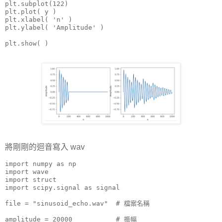
plt.subplot(122)

plt.plot( y )

plt.xlabel( 'n' )

plt.ylabel( 'Amplitude' )

plt.show( )
將剛剛的迴音寫入 wav
import numpy as np

import wave

import struct

import scipy.signal as signal

file = "sinusoid_echo.wav"  # 檔案名稱

amplitude = 20000           # 振幅
