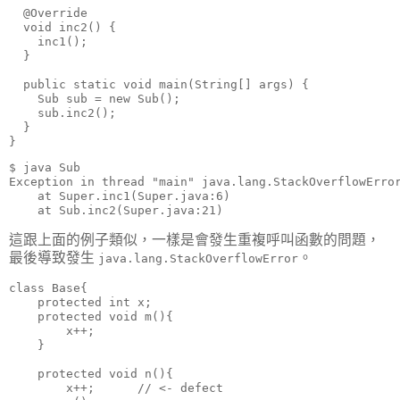
  @Override

  void inc2() {

    inc1();

  }

  public static void main(String[] args) {

    Sub sub = new Sub();

    sub.inc2();

  }

}
$ java Sub

Exception in thread "main" java.lang.StackOverflowError
    at Super.inc1(Super.java:6)

    at Sub.inc2(Super.java:21)
這跟上面的例子類似，一樣是會發生重複呼叫函數的問題，
最後導致發生
。
java.lang.StackOverflowError
class Base{

    protected int x;

    protected void m(){

        x++;

    }

    protected void n(){

        x++;      // <- defect
