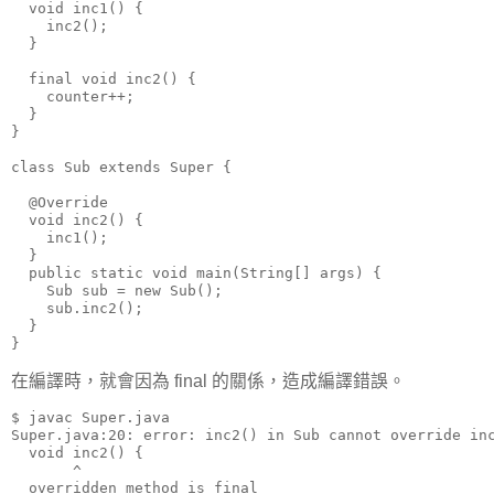
  void inc1() {

    inc2();

  }

  final void inc2() {

    counter++;

  }

}

class Sub extends Super {

  @Override

  void inc2() {

    inc1();

  }

  public static void main(String[] args) {

    Sub sub = new Sub();

    sub.inc2();

  }

}
在編譯時，就會因為 final 的關係，造成編譯錯誤。
$ javac Super.java

Super.java:20: error: inc2() in Sub cannot override inc
  void inc2() {

       ^

  overridden method is final
