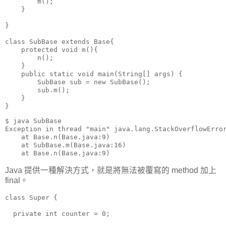
        m();

    }

}

class SubBase extends Base{

    protected void m(){

        n();

    }

    public static void main(String[] args) {

        SubBase sub = new SubBase();

        sub.m();

    }

}
$ java SubBase

Exception in thread "main" java.lang.StackOverflowError
    at Base.n(Base.java:9)

    at SubBase.m(Base.java:16)

    at Base.n(Base.java:9)
Java 提供一種解決方式，就是將無法被覆寫的 method 加上
final。
class Super {

  private int counter = 0;
