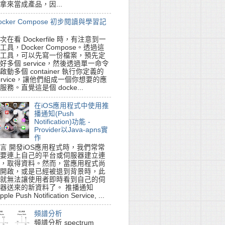
拿來當成產品，因...
ocker Compose 初步閱讀與學習記
次在看 Dockerfile 時，有注意到一
工具，Docker Compose。透過這
工具，可以先寫一份檔案，預先定
好多個 service，然後透過單一命令
啟動多個 container 執行你定義的
ervice，讓他們組成一個你想要的應
服務。直覺這是個 docke...
在iOS應用程式中使用推
播通知(Push
Notification)功能 -
Provider以Java-apns實
作
言 開發iOS應用程式時，我們常常
要連上自己的平台或伺服器建立連
，取得資料。然而，當應用程式尚
開啟，或是已經被退到背景時，此
就無法讓使用者即時看到自己的伺
器送來的新資料了。 推播通知
pple Push Notification Service, ...
頻譜分析
頻譜分析 spectrum