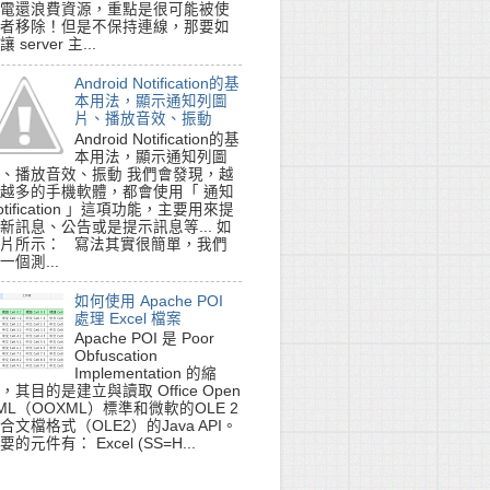
電還浪費資源，重點是很可能被使
者移除！但是不保持連線，那要如
讓 server 主...
module)s} [%(funcName)s] %(lineno)d - %(message)s

Android Notification的基
本用法，顯示通知列圖
片、播放音效、振動
Android Notification的基
本用法，顯示通知列圖
、播放音效、振動 我們會發現，越
越多的手機軟體，都會使用「 通知
otification 」這項功能，主要用來提
新訊息、公告或是提示訊息等... 如
片所示： 寫法其實很簡單，我們
一個測...
如何使用 Apache POI
處理 Excel 檔案
Apache POI 是 Poor
Obfuscation
Implementation 的縮
，其目的是建立與讀取 Office Open
ML（OOXML）標準和微軟的OLE 2
合文檔格式（OLE2）的Java API。
要的元件有： Excel (SS=H...