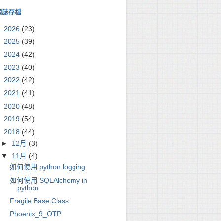
網誌存檔
►
2026
(23)
►
2025
(39)
►
2024
(42)
►
2023
(40)
►
2022
(42)
►
2021
(41)
►
2020
(48)
►
2019
(54)
▼
2018
(44)
►
12月
(3)
▼
11月
(4)
如何使用 python logging
如何使用 SQLAlchemy in
python
place('\\', '/')

Fragile Base Class
ace('\\', '/')

Phoenix_9_OTP