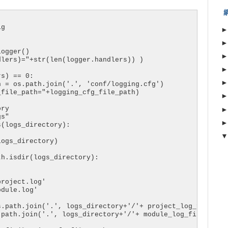
g

ogger()

lers)="+str(len(logger.handlers)) )

s) == 0:

 = os.path.join('.', 'conf/logging.cfg')

file_path="+logging_cfg_file_path)

ry

s"

(logs_directory):

ogs_directory)

h.isdir(logs_directory):

roject.log'

dule.log'

.path.join('.', logs_directory+'/'+ project_log_file).re
path.join('.', logs_directory+'/'+ module_log_file).repl