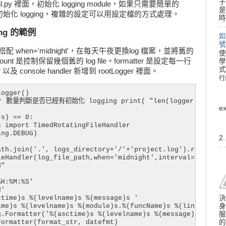
子
il.py 裡面，初始化 logging module，如果只需要簡單的
是
l 裡面初始化 logging，複雜的設定可以用設定檔的方式處理。
時
ng 的範例
如
號
dler，搭配 when='midnight'，在每天午夜更換log 檔案，並將舊的
使
pCount 是控制保留幾個舊的 log file。formatter 是設定每一行
學
式
er 以及 console handler 新增到 rootLogger 裡面。
行
行
ogger()

r 數量判斷是否已經有初始化 logging print( "len(logger.handlers)=
e
s) == 0:

 import TimedRotatingFileHandler

ng.DEBUG)

2
th.join('.', logs_directory+'/'+'project.log').replace('
eHandler(log_file_path,when='midnight',interval=1,backup
"

H:%M:%S'

'

決
time)s %(levelname)s %(message)s '

身
me)s %(levelname)s %(module)s.%(funcName)s %(lineno)d: %
服
.Formatter('%(asctime)s %(levelname)s %(message)s')

的
ormatter(format_str, datefmt)
