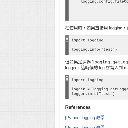
    logging.config.fileCo
                         
                         
                        
在使用時，如果直接用 logging，會對
import logging

logging.info("test")
logging.getLog
但如果是透過
logger，這時候的 log 會寫入到 modul
import logging

logger = logging.getLogge
logger.info("test")
References
[Python] logging 教學
[Python] logging 教學