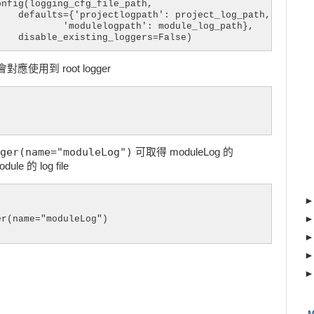
nfig(logging_cfg_file_path,

   defaults={'projectlogpath': project_log_path,

           'modulelogpath': module_log_path},

    disable_existing_loggers=False)
應使用到 root logger
ger(name="moduleLog")
可取得 moduleLog 的
e 的 log file
r(name="moduleLog")
