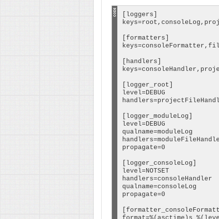
[loggers]

keys=root,consoleLog,proj
[formatters]

keys=consoleFormatter,fil
[handlers]

keys=consoleHandler,proje
[logger_root]

level=DEBUG

handlers=projectFileHandl
[logger_moduleLog]

level=DEBUG

qualname=moduleLog

handlers=moduleFileHandle
propagate=0

[logger_consoleLog]

level=NOTSET

handlers=consoleHandler

qualname=consoleLog

propagate=0

[formatter_consoleFormatt
format=%(asctime)s %(lev