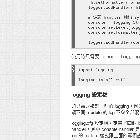
    fh.setFormatter(forma
    logger.addHandler(fh)
    # 定義 handler 輸出 sys
    console = logging.Str
    console.setLevel(logg
    console.setFormatter(
    logger.addHandler(co
import logging
使用時只需要
import logging

logging.info("test")
logging 設定檔
如果需要複雜一些的 logging，例如
讓不同 module 的 log 不會全
logging.cfg 設定檔，定義了四個 log
handler，其中 console hand
log 的 pattern 樣式跟上面的