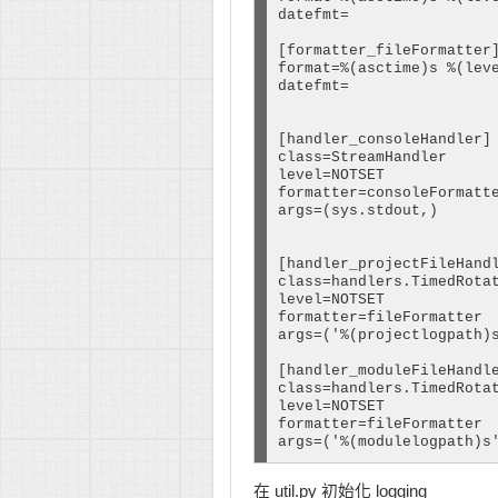
datefmt=

[formatter_fileFormatter]
format=%(asctime)s %(lev
datefmt=

[handler_consoleHandler]

class=StreamHandler

level=NOTSET

formatter=consoleFormatte
args=(sys.stdout,)

[handler_projectFileHandl
class=handlers.TimedRotat
level=NOTSET

formatter=fileFormatter

args=('%(projectlogpath)s
[handler_moduleFileHandle
class=handlers.TimedRotat
level=NOTSET

formatter=fileFormatter

args=('%(modulelogpath)s
在 util.py 初始化 logging