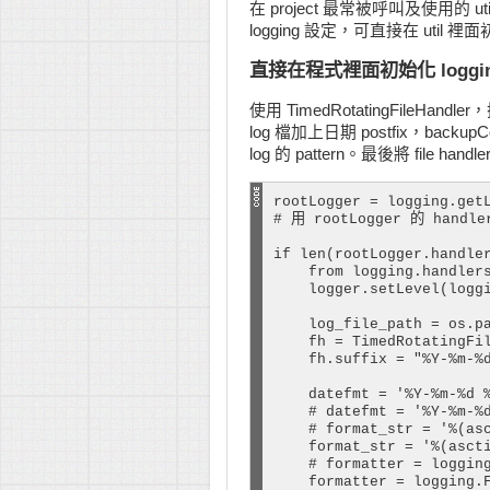
在 project 最常被呼叫及使用的 ut
logging 設定，可直接在 uti
直接在程式裡面初始化 loggi
使用 TimedRotatingFileHan
log 檔加上日期 postfix，backu
log 的 pattern。最後將 file handl
rootLogger = logging.getL
# 用 rootLogger 的 handle
if len(rootLogger.handler
    from logging.handlers
    logger.setLevel(loggi
    log_file_path = os.pa
    fh = TimedRotatingFil
    fh.suffix = "%Y-%m-%d
    datefmt = '%Y-%m-%d %
    # datefmt = '%Y-%m-%d
    # format_str = '%(asc
    format_str = '%(ascti
    # formatter = logging
    formatter = logging.F