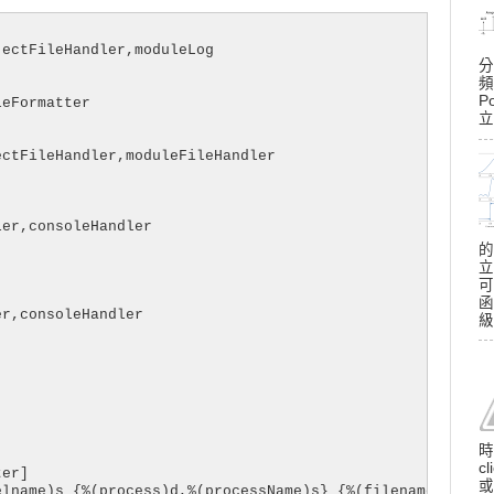
ectFileHandler,moduleLog

分
頻
P
eFormatter

立
ctFileHandler,moduleFileHandler

er,consoleHandler

的
立
可
函
r,consoleHandler

級
時
c
er]

或
elname)s {%(process)d,%(processName)s} {%(filename)s} [%(