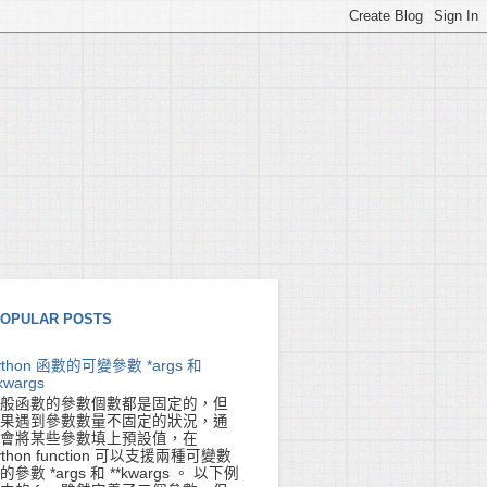
OPULAR POSTS
ython 函數的可變參數 *args 和
kwargs
般函數的參數個數都是固定的，但
果遇到參數數量不固定的狀況，通
會將某些參數填上預設值，在
ython function 可以支援兩種可變數
的參數 *args 和 **kwargs 。 以下例