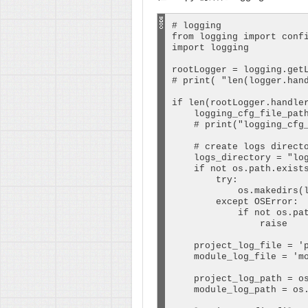
# logging

from logging import confi
import logging

rootLogger = logging.getL
# print( "len(logger.hand
if len(rootLogger.handler
    logging_cfg_file_path
    # print("logging_cfg_
    # create logs directo
    logs_directory = "log
    if not os.path.exists
        try:

            os.makedirs(l
        except OSError:

            if not os.pat
                raise

    project_log_file = 'p
    module_log_file = 'mo
    project_log_path = os
    module_log_path = os.