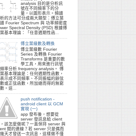
analysis 目的是分析訊
號在不同頻率下的分
量，以圖形表示。頻譜
析的方法可分成兩大類型：傅立葉
譜 Fourier Spectrum 與 功率頻密度
ower Spectral Density (PSD) 根據傅
葉基本理論：「任意週期性函...
傅立葉級數及轉換
傅立葉級數 Fourier
Series 及轉換 Fourier
Transforms 是重要的數
學工具，用來進行訊號
頻率分析 frequency analysis。 傅
葉基本理論是：任何週期性函數，
表示成不同頻率、不同振幅的餘弦
數或正弦函數，所加總而得的無窮
數。這...
push notification -
android client 以 GCM
實現 (一)
app 發布後，想要從
server 發訊息給 client
，該怎麼做呢？一直保持 server 與
lient 間的連線？若 server 只是偶而
幾天才發送一次訊息，這樣做不僅
funcName)s] %(lineno)d - %(message)s
