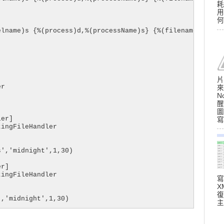
耗
用
何


elname)s {%(process)d,%(processName)s} {%(filename)s} {%(
片
r

來
N
醒
圖
er]

寫
ingFileHandler

','midnight',1,30)

r]

ingFileHandler

寫
X
復
','midnight',1,30)
主