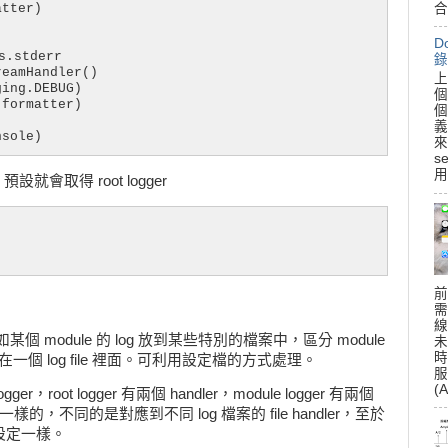
合
tter)



D
.stderr

錄
eamHandler()

上
ing.DEBUG)

個
formatter)

個
義
nsole)
來
s
用
預設就會取得 root logger
前
需
線
某個 module 的 log 放到某些特別的檔案中，區分 module
未
時
部混在一個 log file 裡面。可利用設定檔的方式處理。
服
(A
ger，root logger 有兩個 handler，module logger 有兩個
ler 是一樣的，不同的是對應到不同 log 檔案的 file handler，至於
範例設定一樣。