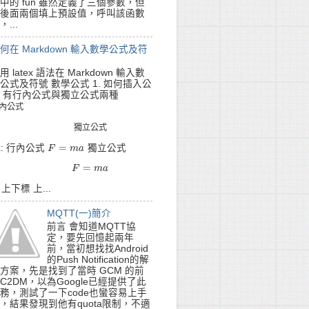
中的 fun 雖然定義了三個參數，但
後面兩個填上預設值，呼叫該函數
，...
何在 Markdown 輸入數學公式及符
用 latex 語法在 Markdown 輸入數
公式及符號 數學公式 1. 如何插入公
 有行內公式與獨立公式兩種
內
公
式
內
公
式
獨
立
公
式
獨
立
公
式
"+str(len(logger.handlers)) )

=
x: 行內公式
獨立公式
F
F
=
m
a
m
a
=
F
=
m
F
a
m
a
. 上下標 上...
\\', '/')

MQTT(一)簡介
Count=30)

前言 會知道MQTT協
定，要先回憶起兩年
前，當初想找找Android
的Push Notification的解
方案，先是找到了當時 GCM 的前
C2DM，以為Google已經提供了此
(message)s'

務，測試了一下code也蠻容易上手
，結果發現到他有quota限制，不適